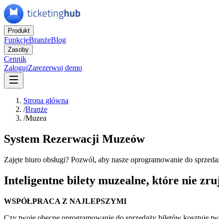
Produkt
Funkcje
Branże
Blog
Zasoby
Cennik
Zaloguj
Zarezerwuj demo
Strona główna
/
Branże
/
Muzea
System Rezerwacji Muzeów
Zajęte biuro obsługi? Pozwól, aby nasze oprogramowanie do sprzedaży
Inteligentne bilety muzealne, które nie zr
WSPÓŁPRACA Z NAJLEPSZYMI
Czy twoje obecne oprogramowanie do sprzedaży biletów kosztuje tw