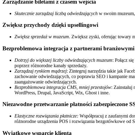
Zarządzanie biletami z czasem wejścia
Skutecznie zarządzaj liczbą odwiedzających
w swoim muzeum, u
Zwiększ przychody dzięki upsellingowi
Zwiększ sprzedaż w muzeum
. Zwiększ zyski, oferując towary 
Bezproblemowa integracja z partnerami branżowymi
Dotrzyj do większej liczby odwiedzających muzeum
: Połącz si
poprzez różnorodne kanały sprzedaży.
Zarządzaj rynkiem mądrzej
: Zintegruj narzędzia takie jak Fa
zachowanie odwiedzających, co poprawia SEO i kampanie mar
zaangażowanie odwiedzających.
Bezproblemowa integracja CMS, mniej przestojów
: Zainstaluj
WordPress, Drupal, JavaScript, Wix, Ghost i inne.
Niezawodne przetwarzanie płatności zabezpieczone S
Elastyczne rozwiązania płatnicze:
Współpracuj z zaufanymi dos
różnorodne urządzenia POS i rozwiązania bezgotówkowe od Su
Wyjątkowe wsparcie klienta