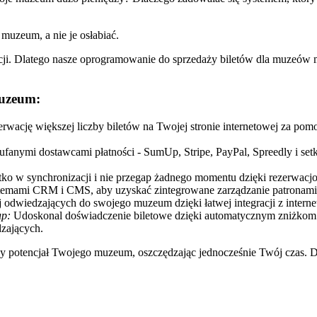
uzeum, a nie je osłabiać.
ji. Dlatego nasze oprogramowanie do sprzedaży biletów dla muzeów
muzeum:
rwację większej liczby biletów na Twojej stronie internetowej za po
i zaufanymi dostawcami płatności - SumUp, Stripe, PayPal, Spreedly i 
ko w synchronizacji i nie przegap żadnego momentu dzięki rezerwacjo
stemami CRM i CMS, aby uzyskać zintegrowane zarządzanie patronami,
j odwiedzających do swojego muzeum dzięki łatwej integracji z inter
up:
Udoskonal doświadczenie biletowe dzięki automatycznym zniżkom 
zających.
y potencjał Twojego muzeum, oszczędzając jednocześnie Twój czas. Dzi