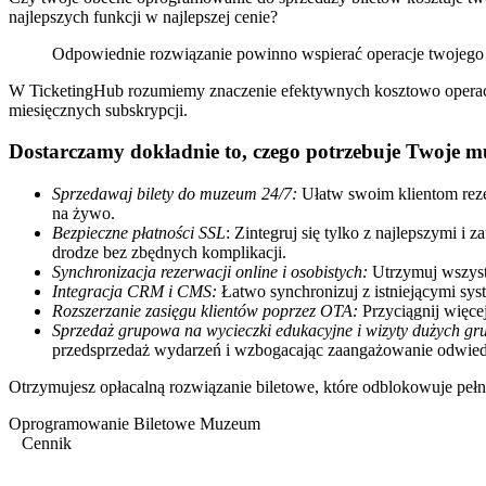
najlepszych funkcji w najlepszej cenie?
Odpowiednie rozwiązanie powinno wspierać operacje twojego m
W TicketingHub rozumiemy znaczenie efektywnych kosztowo operac
miesięcznych subskrypcji.
Dostarczamy dokładnie to, czego potrzebuje Twoje 
Sprzedawaj bilety do muzeum 24/7:
Ułatw swoim klientom reze
na żywo.
Bezpieczne płatności SSL
: Zintegruj się tylko z najlepszymi 
drodze bez zbędnych komplikacji.
Synchronizacja rezerwacji online i osobistych:
Utrzymuj wszyst
Integracja CRM i CMS:
Łatwo synchronizuj z istniejącymi sy
Rozszerzanie zasięgu klientów poprzez OTA:
Przyciągnij więce
Sprzedaż grupowa na wycieczki edukacyjne i wizyty dużych gr
przedsprzedaż wydarzeń i wzbogacając zaangażowanie odwied
Otrzymujesz opłacalną rozwiązanie biletowe, które odblokowuje pełn
Oprogramowanie Biletowe Muzeum
Cennik