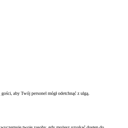
 gości, aby Twój personel mógł odetchnąć z ulgą.
 wyczerpuje twoje zasoby, gdy możesz uzyskać dostęp do