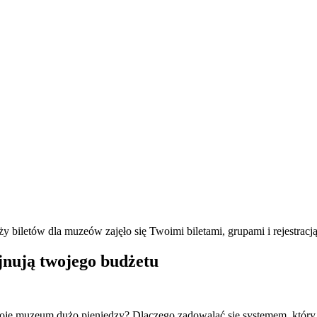
 biletów dla muzeów zajęło się Twoimi biletami, grupami i rejestracją
ujnują twojego budżetu
oje muzeum dużo pieniędzy? Dlaczego zadowalać się systemem, który