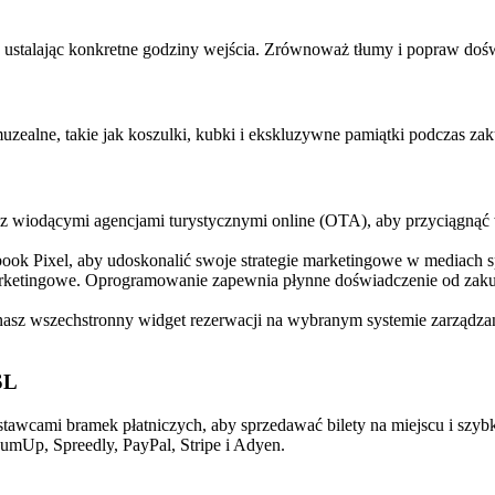
stalając konkretne godziny wejścia. Zrównoważ tłumy i popraw dośw
muzealne, takie jak koszulki, kubki i ekskluzywne pamiątki podczas zak
ę z wiodącymi agencjami turystycznymi online (OTA), aby przyciągną
cebook Pixel, aby udoskonalić swoje strategie marketingowe w mediac
ketingowe. Oprogramowanie zapewnia płynne doświadczenie od zakupu
 nasz wszechstronny widget rezerwacji na wybranym systemie zarządzan
SL
tawcami bramek płatniczych, aby sprzedawać bilety na miejscu i szybk
mUp, Spreedly, PayPal, Stripe i Adyen.