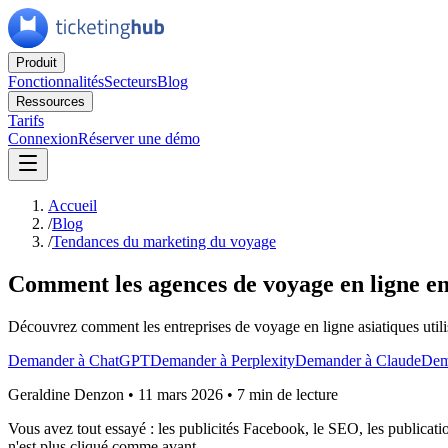
Produit
Fonctionnalités
Secteurs
Blog
Ressources
Tarifs
Connexion
Réserver une démo
Accueil
/
Blog
/
Tendances du marketing du voyage
Comment les agences de voyage en ligne en 
Découvrez comment les entreprises de voyage en ligne asiatiques utilis
Demander à ChatGPT
Demander à Perplexity
Demander à Claude
Dem
Geraldine Denzon
•
11 mars 2026
•
7 min de lecture
Vous avez tout essayé : les publicités Facebook, le SEO, les publicati
n'est plus cliqué comme avant.