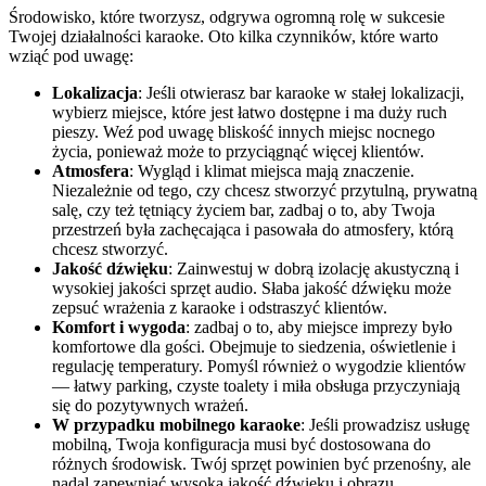
Środowisko, które tworzysz, odgrywa ogromną rolę w sukcesie
Twojej działalności karaoke. Oto kilka czynników, które warto
wziąć pod uwagę:
Lokalizacja
: Jeśli otwierasz bar karaoke w stałej lokalizacji,
wybierz miejsce, które jest łatwo dostępne i ma duży ruch
pieszy. Weź pod uwagę bliskość innych miejsc nocnego
życia, ponieważ może to przyciągnąć więcej klientów.
Atmosfera
: Wygląd i klimat miejsca mają znaczenie.
Niezależnie od tego, czy chcesz stworzyć przytulną, prywatną
salę, czy też tętniący życiem bar, zadbaj o to, aby Twoja
przestrzeń była zachęcająca i pasowała do atmosfery, którą
chcesz stworzyć.
Jakość dźwięku
: Zainwestuj w dobrą izolację akustyczną i
wysokiej jakości sprzęt audio. Słaba jakość dźwięku może
zepsuć wrażenia z karaoke i odstraszyć klientów.
Komfort i wygoda
: zadbaj o to, aby miejsce imprezy było
komfortowe dla gości. Obejmuje to siedzenia, oświetlenie i
regulację temperatury. Pomyśl również o wygodzie klientów
— łatwy parking, czyste toalety i miła obsługa przyczyniają
się do pozytywnych wrażeń.
W przypadku mobilnego karaoke
: Jeśli prowadzisz usługę
mobilną, Twoja konfiguracja musi być dostosowana do
różnych środowisk. Twój sprzęt powinien być przenośny, ale
nadal zapewniać wysoką jakość dźwięku i obrazu.