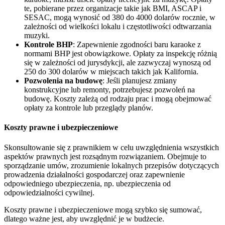
te, pobierane przez organizacje takie jak BMI, ASCAP i
SESAC, mogą wynosić od 380 do 4000 dolarów rocznie, w
zależności od wielkości lokalu i częstotliwości odtwarzania
muzyki.
Kontrole BHP
: Zapewnienie zgodności baru karaoke z
normami BHP jest obowiązkowe. Opłaty za inspekcję różnią
się w zależności od jurysdykcji, ale zazwyczaj wynoszą od
250 do 300 dolarów w miejscach takich jak Kalifornia.
Pozwolenia na budowę
: Jeśli planujesz zmiany
konstrukcyjne lub remonty, potrzebujesz pozwoleń na
budowę. Koszty zależą od rodzaju prac i mogą obejmować
opłaty za kontrole lub przeglądy planów.
Koszty prawne i ubezpieczeniowe
Skonsultowanie się z prawnikiem w celu uwzględnienia wszystkich
aspektów prawnych jest rozsądnym rozwiązaniem. Obejmuje to
sporządzanie umów, zrozumienie lokalnych przepisów dotyczących
prowadzenia działalności gospodarczej oraz zapewnienie
odpowiedniego ubezpieczenia, np. ubezpieczenia od
odpowiedzialności cywilnej.
Koszty prawne i ubezpieczeniowe mogą szybko się sumować,
dlatego ważne jest, aby uwzględnić je w budżecie.