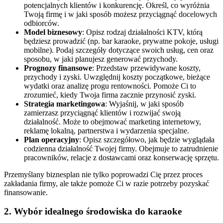
potencjalnych klientów i konkurencję. Określ, co wyróżnia
Twoją firmę i w jaki sposób możesz przyciągnąć docelowych
odbiorców.
Model biznesowy
: Opisz rodzaj działalności KTV, którą
będziesz prowadzić (np. bar karaoke, prywatne pokoje, usługi
mobilne). Podaj szczegóły dotyczące swoich usług, cen oraz
sposobu, w jaki planujesz generować przychody.
Prognozy finansowe
: Przedstaw przewidywane koszty,
przychody i zyski. Uwzględnij koszty początkowe, bieżące
wydatki oraz analizę progu rentowności. Pomoże Ci to
zrozumieć, kiedy Twoja firma zacznie przynosić zyski.
Strategia marketingowa
: Wyjaśnij, w jaki sposób
zamierzasz przyciągnąć klientów i rozwijać swoją
działalność. Może to obejmować marketing internetowy,
reklamę lokalną, partnerstwa i wydarzenia specjalne.
Plan operacyjny
: Opisz szczegółowo, jak będzie wyglądała
codzienna działalność Twojej firmy. Obejmuje to zatrudnienie
pracowników, relacje z dostawcami oraz konserwację sprzętu.
Przemyślany biznesplan nie tylko poprowadzi Cię przez proces
zakładania firmy, ale także pomoże Ci w razie potrzeby pozyskać
finansowanie.
2. Wybór idealnego środowiska do karaoke