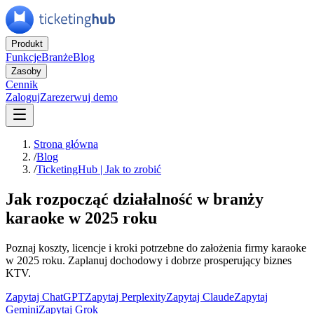
Produkt
Funkcje
Branże
Blog
Zasoby
Cennik
Zaloguj
Zarezerwuj demo
Strona główna
/
Blog
/
TicketingHub | Jak to zrobić
Jak rozpocząć działalność w branży
karaoke w 2025 roku
Poznaj koszty, licencje i kroki potrzebne do założenia firmy karaoke
w 2025 roku. Zaplanuj dochodowy i dobrze prosperujący biznes
KTV.
Zapytaj ChatGPT
Zapytaj Perplexity
Zapytaj Claude
Zapytaj
Gemini
Zapytaj Grok