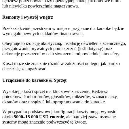
będziesz potrzebować bazy operacyjnej, takiej jak domowe biuro
lub niewielka powierzchnia magazynowa.
Remonty i wystrój wnętrz
Przekształcenie przestrzeni w miejsce przyjazne dla karaoke będzie
wymagało pewnych nakładów finansowych.
Obejmuje to izolację akustyczną, instalację oświetlenia scenicznego,
przygotowanie prywatnych pomieszczeń (jeśli dotyczy) oraz
dekorację przestrzeni w celu stworzenia odpowiedniej atmosfery.
Koszt może się znacznie różnić w zależności od tego, jak bardzo
chcesz się zaangażować.
Urządzenie do karaoke
&
Sprzęt
Wysokiej jakości sprzęt ma kluczowe znaczenie. Będziesz
potrzebować mikrofonów, głośników, mikserów, wzmacniaczy,
ekranów oraz urządzeń lub oprogramowania do karaoke.
W przypadku podstawowej konfiguracji koszty mogą wynosić
około
5000–15 000 USD rocznie
, ale bardziej zaawansowane
systemy mogą znacznie podwyższyć tę kwotę.