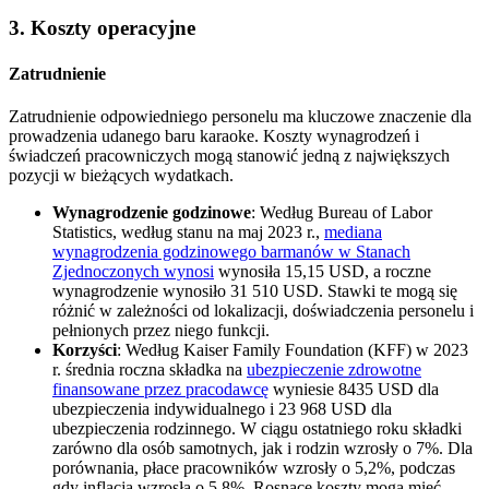
3. Koszty operacyjne
Zatrudnienie
Zatrudnienie odpowiedniego personelu ma kluczowe znaczenie dla
prowadzenia udanego baru karaoke. Koszty wynagrodzeń i
świadczeń pracowniczych mogą stanowić jedną z największych
pozycji w bieżących wydatkach.
Wynagrodzenie godzinowe
: Według Bureau of Labor
Statistics, według stanu na maj 2023 r.,
mediana
wynagrodzenia godzinowego barmanów w Stanach
Zjednoczonych wynosi
wynosiła 15,15 USD, a roczne
wynagrodzenie wynosiło 31 510 USD. Stawki te mogą się
różnić w zależności od lokalizacji, doświadczenia personelu i
pełnionych przez niego funkcji.
Korzyści
: Według Kaiser Family Foundation (KFF) w 2023
r. średnia roczna składka na
ubezpieczenie zdrowotne
finansowane przez pracodawcę
wyniesie 8435 USD dla
ubezpieczenia indywidualnego i 23 968 USD dla
ubezpieczenia rodzinnego. W ciągu ostatniego roku składki
zarówno dla osób samotnych, jak i rodzin wzrosły o 7%. Dla
porównania, płace pracowników wzrosły o 5,2%, podczas
gdy inflacja wzrosła o 5,8%. Rosnące koszty mogą mieć