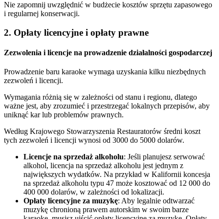
Nie zapomnij uwzględnić w budżecie kosztów sprzętu zapasowego
i regularnej konserwacji.
2. Opłaty licencyjne i opłaty prawne
Zezwolenia i licencje na prowadzenie działalności gospodarczej
Prowadzenie baru karaoke wymaga uzyskania kilku niezbędnych
zezwoleń i licencji.
Wymagania różnią się w zależności od stanu i regionu, dlatego
ważne jest, aby zrozumieć i przestrzegać lokalnych przepisów, aby
uniknąć kar lub problemów prawnych.
Według Krajowego Stowarzyszenia Restauratorów średni koszt
tych zezwoleń i licencji wynosi od 3000 do 5000 dolarów.
Licencje na sprzedaż alkoholu
: Jeśli planujesz serwować
alkohol, licencja na sprzedaż alkoholu jest jednym z
największych wydatków. Na przykład w Kalifornii koncesja
na sprzedaż alkoholu typu 47 może kosztować od 12 000 do
400 000 dolarów, w zależności od lokalizacji.
Opłaty licencyjne za muzykę
: Aby legalnie odtwarzać
muzykę chronioną prawem autorskim w swoim barze
karaoke, musisz uiścić opłaty licencyjne za muzykę. Opłaty