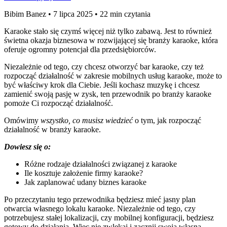
Bibim Banez
•
7 lipca 2025
•
22 min czytania
Karaoke stało się czymś więcej niż tylko zabawą. Jest to również
świetna okazja biznesowa w rozwijającej się branży karaoke, która
oferuje ogromny potencjał dla przedsiębiorców.
Niezależnie od tego, czy chcesz otworzyć bar karaoke, czy też
rozpocząć działalność w zakresie mobilnych usług karaoke, może to
być właściwy krok dla Ciebie. Jeśli kochasz muzykę i chcesz
zamienić swoją pasję w zysk, ten przewodnik po branży karaoke
pomoże Ci rozpocząć działalność.
Omówimy
wszystko, co musisz wiedzieć
o tym, jak rozpocząć
działalność w branży karaoke.
Dowiesz się o:
Różne rodzaje działalności związanej z karaoke
Ile kosztuje założenie firmy karaoke?
Jak zaplanować udany biznes karaoke
Po przeczytaniu tego przewodnika będziesz mieć jasny plan
otwarcia własnego lokalu karaoke. Niezależnie od tego, czy
potrzebujesz stałej lokalizacji, czy mobilnej konfiguracji, będziesz
gotowy do działania. Więc nie zwlekaj i zacznij swoją własną