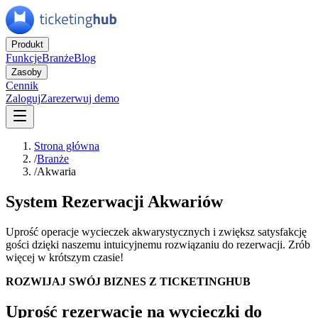
Produkt
Funkcje
Branże
Blog
Zasoby
Cennik
Zaloguj
Zarezerwuj demo
Strona główna
/
Branże
/
Akwaria
System Rezerwacji Akwariów
Uprość operacje wycieczek akwarystycznych i zwiększ satysfakcję
gości dzięki naszemu intuicyjnemu rozwiązaniu do rezerwacji. Zrób
więcej w krótszym czasie!
ROZWIJAJ SWÓJ BIZNES Z TICKETINGHUB
Uprość rezerwacje na wycieczki do