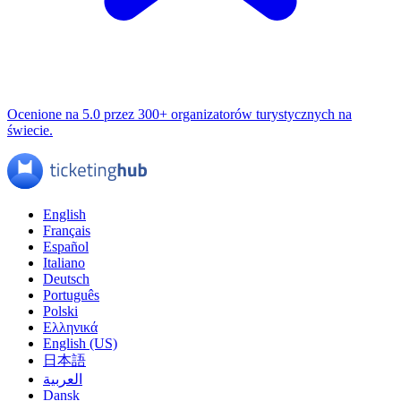
Ocenione na 5.0 przez 300+ organizatorów turystycznych na
świecie.
English
Français
Español
Italiano
Deutsch
Português
Polski
Ελληνικά
English (US)
日本語
العربية
Dansk