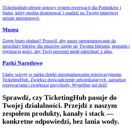
Ticketinghub oferuje gotowy system rezerwacji dla Pomników i
Statui, który można dostosować i osadzić na Twojej istniejącej
stronie internetowej.
Muzea
Zajęte biuro obsługi? Pozwól, aby nasze oprogramowanie do
sprzedaży biletów dla muzeów zajęło się Twoimi biletami, grupami i
rejestracją gości, aby Twój personel mógł odetchnąć z ulgą.
Parki Narodowe
Ułatw wizyty w parku dzięki oprogramowaniu rezerwacyjnemu
TicketingHub. Zwiększ doświadczenie odwiedzających, zarządzaj
rezerwacjami i zwiększaj przychody. Wypróbuj już dziś!
Sprawdź, czy TicketingHub pasuje do
Twojej działalności.
Przejdź z naszym
zespołem produkty, kanały i stack —
konkretne odpowiedzi, bez lania wody.