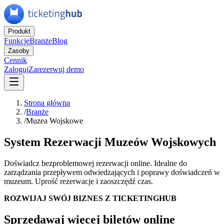
Produkt
Funkcje
Branże
Blog
Zasoby
Cennik
Zaloguj
Zarezerwuj demo
Strona główna
/
Branże
/
Muzea Wojskowe
System Rezerwacji Muzeów Wojskowych
Doświadcz bezproblemowej rezerwacji online. Idealne do
zarządzania przepływem odwiedzających i poprawy doświadczeń w
muzeum. Uprość rezerwacje i zaoszczędź czas.
ROZWIJAJ SWÓJ BIZNES Z TICKETINGHUB
Sprzedawaj więcej biletów online