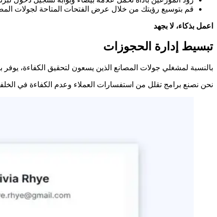
قم بتوسيع رؤيتك من خلال عرض الفتحات المتاحة لجولات المصنع على منصات OTAs وقنوات المبيعات البارزة مثل Get Your Guide وdvisor
اعمل بذكاء، لا بجهد
تبسيط إدارة الحجوزات
بالنسبة لمشغلي جولات المصانع الذين يسعون لتحقيق الكفاءة، يوفر 
نحن نصنع برامج تقلل من استفسارات العملاء وعدم الكفاءة في الخلفية بنسبة تصل إلى 80% لمشغلي ال