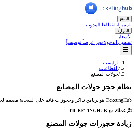
المنتج
المميزات
القطاعات
المدونة
الموارد
الأسعار
تسجيل الدخول
احجز عرضاً توضيحياً
الرئيسية
/
القطاعات
/
جولات المصنع
نظام حجز جولات المصانع
TicketingHub هو برنامج تذاكر وحجوزات قائم على السحابة مصمم لجولات المصانع والفعاليات. وفر الوقت، وزد المبيعات، وادِر بسهولة.
نَمِّ عملك مع TICKETINGHUB
زيادة حجوزات جولات المصنع