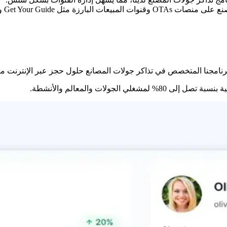
TripA وKlook وAirbnb Experiences.
برنامجنا المتخصص في تذاكر جولات المصانع حلول حجز عبر الإنترنت 
جولات والمعالم والأنشطة.