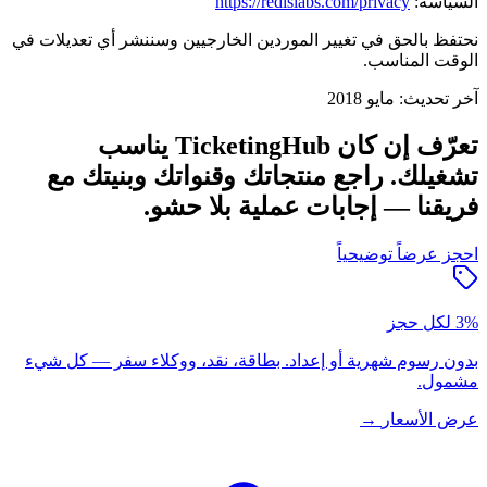
السياسة:
https://redislabs.com/privacy
نحتفظ بالحق في تغيير الموردين الخارجيين وسننشر أي تعديلات في
الوقت المناسب.
آخر تحديث: مايو 2018
تعرّف إن كان TicketingHub يناسب
تشغيلك.
راجع منتجاتك وقنواتك وبنيتك مع
فريقنا — إجابات عملية بلا حشو.
احجز عرضاً توضيحياً
3% لكل حجز
بدون رسوم شهرية أو إعداد. بطاقة، نقد، ووكلاء سفر — كل شيء
مشمول.
عرض الأسعار
→