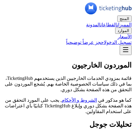
المنتج
المميزات
القطاعات
المدونة
الموارد
الأسعار
تسجيل الدخول
احجز عرضاً توضيحياً
الموردون الخارجيون
قائمة بمزودي الخدمات الخارجيين الذين يستخدمهم TicketingHub،
بما في ذلك سياسات الخصوصية الخاصة بهم. يُشجع الموردون على
التحقق من هذه الصفحة بشكل دوري.
كما هو مذكور في
الشروط
و
الأحكام
, يجب على المورد التحقق من
هذه الصفحة بشكل دوري وإبلاغ TicketingHub كتابيًا بأي اعتراضات
على استخدام المقاولين.
تحليلات جوجل