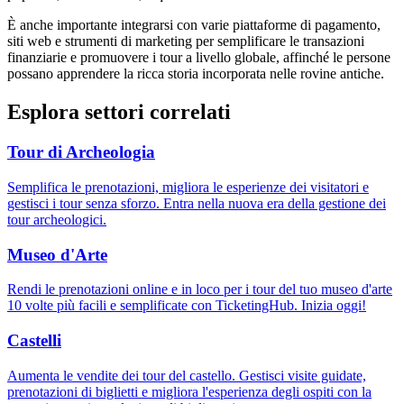
È anche importante integrarsi con varie piattaforme di pagamento,
siti web e strumenti di marketing per semplificare le transazioni
finanziarie e promuovere i tour a livello globale, affinché le persone
possano apprendere la ricca storia incorporata nelle rovine antiche.
Esplora settori correlati
Tour di Archeologia
Semplifica le prenotazioni, migliora le esperienze dei visitatori e
gestisci i tour senza sforzo. Entra nella nuova era della gestione dei
tour archeologici.
Museo d'Arte
Rendi le prenotazioni online e in loco per i tour del tuo museo d'arte
10 volte più facili e semplificate con TicketingHub. Inizia oggi!
Castelli
Aumenta le vendite dei tour del castello. Gestisci visite guidate,
prenotazioni di biglietti e migliora l'esperienza degli ospiti con la