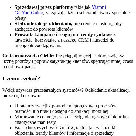
Sprzedawaj przez platformy
takie jak
Viator i
GetYourGuide
, zarządzaj także resellerami i twórz specjalne
oferty
Śledź interakcje z klientami,
preferencje i historię, aby
zachęcać do powrotu klientów
Prowadź kampanie i reaguj na trendy rynkowe
z
łatwością, korzystając z naszego CRM i narzędzi do
inteligentnego tagowania
Co to oznacza dla Ciebie:
Przyciągnij więcej leadów, zwiększ
liczbę podróży i popraw satysfakcję klientów, spędzając mniej czasu
na follow-upach.
Czemu czekać?
Wciąż używasz przestarzałych systemów? Odkładanie aktualizacji
może cię kosztować:
Utrata rezerwacji z powodu nieporęcznych procesów
płatności lub braku dostępu do aplikacji mobilnej
Marnowanie cennego czasu na ściganie ręcznych faktur lub
chaotyczne manifesty
Brak kluczowych wskaźników, takich jak wskaźniki
obłożenia, trendy klientów i informacje o sprzedaży