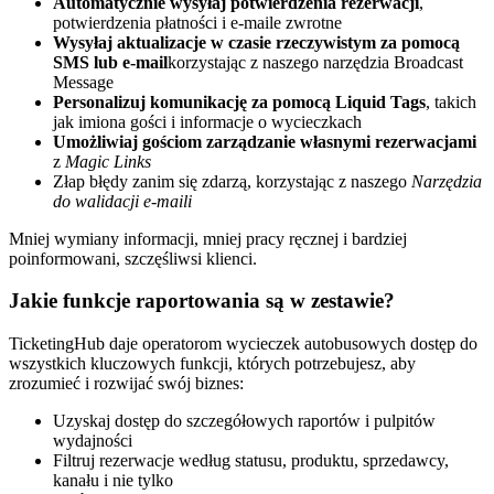
Automatycznie wysyłaj potwierdzenia rezerwacji
,
potwierdzenia płatności i e-maile zwrotne
Wysyłaj aktualizacje w czasie rzeczywistym za pomocą
SMS lub e-mail
korzystając z naszego narzędzia Broadcast
Message
Personalizuj komunikację za pomocą Liquid Tags
, takich
jak imiona gości i informacje o wycieczkach
Umożliwiaj gościom zarządzanie własnymi rezerwacjami
z
Magic Links
Złap błędy zanim się zdarzą, korzystając z naszego
Narzędzia
do walidacji e-maili
Mniej wymiany informacji, mniej pracy ręcznej i bardziej
poinformowani, szczęśliwsi klienci.
Jakie funkcje raportowania są w zestawie?
TicketingHub daje operatorom wycieczek autobusowych dostęp do
wszystkich kluczowych funkcji, których potrzebujesz, aby
zrozumieć i rozwijać swój biznes:
Uzyskaj dostęp do szczegółowych raportów i pulpitów
wydajności
Filtruj rezerwacje według statusu, produktu, sprzedawcy,
kanału i nie tylko