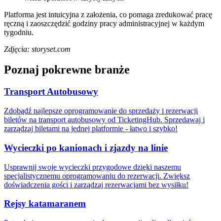
Platforma jest intuicyjna z założenia, co pomaga zredukować pracę
ręczną i zaoszczędzić godziny pracy administracyjnej w każdym
tygodniu.
Zdjęcia: storyset.com
Poznaj pokrewne branże
Transport Autobusowy
Zdobądź najlepsze oprogramowanie do sprzedaży i rezerwacji
biletów na transport autobusowy od TicketingHub. Sprzedawaj i
zarządzaj biletami na jednej platformie - łatwo i szybko!
Wycieczki po kanionach i zjazdy na linie
Usprawnij swoje wycieczki przygodowe dzięki naszemu
specjalistycznemu oprogramowaniu do rezerwacji. Zwiększ
doświadczenia gości i zarządzaj rezerwacjami bez wysiłku!
Rejsy katamaranem