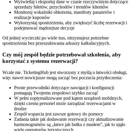
Wyświetlaj i eksportuj dane w czasie rzeczywistym dotyczące
sprzedaży biletów, przychodów i trendów klientów
Monitoruj wskaźniki obłożenia, manifesty pasażerów i
realizacje kuponów
Wykorzystaj spostrzeżenia, aby zwiększyć liczbę rezerwacji i
podejmować mądrzejsze decyzje
Od jednej wycieczki po wiele tras, otrzymujesz potrzebne
spostrzeżenia bez przeszukiwania arkuszy kalkulacyjnych.
Czy mój zespół będzie potrzebował szkolenia, aby
korzystać z systemu rezerwacji?
Wcale nie. TicketingHub jest stworzony z myślą o łatwości obsługi,
więc nawet nowicjusze mogą zacząć bez poczucia przytłoczenia:
Proste przewodniki dotyczące nawigacji i konfiguracji
pomagają Twojemu zespołowi szybko zacząć
W pełni zoptymalizowane pod kątem urządzeń mobilnych,
dzięki czemu personel może zarządzać rezerwacjami w
drodze
Zespół wsparcia jest zawsze gotowy do pomocy
Zadania takie jak dodawanie rezerwacji czy aktualizowanie
harmonogramów są „łatwe jak bułka z masłem”, jak to ująło
wielu operatorów turystycznych