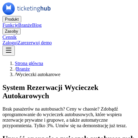
Produkt
Funkcje
Branże
Blog
Zasoby
Cennik
Zaloguj
Zarezerwuj demo
Strona główna
/
Branże
/
Wycieczki autokarowe
System Rezerwacji Wycieczek
Autokarowych
Brak pasażerów na autobusach? Ceny w chaosie? Zdobądź
oprogramowanie do wycieczek autobusowych, które wspiera
rezerwacje prywatne i grupowe, a także automatyczne
przypomnienia. Tylko 3%. Umów się na demonstrację już teraz.