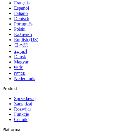
Français
Español
Italiano
Deutsch
Português
Polski
Ελληνικά
English (US)
日本語
العربية
Dansk
Magyar
中文
עברית
Nederlands
Produkt
Sprzedawaj
Zarządzaj
Rozwijaj
Funkcje
Cennik
Platforma