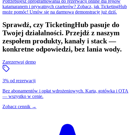
Potrzebujesz oprogramowania do rezerwacji online dla rejsów
katamaranem i prywatnych czarterów? Zobacz, jak TicketingHub
może pomóc! Umów się na darmową demonstrację już dziś.
Sprawdź, czy TicketingHub pasuje do
Twojej działalności.
Przejdź z naszym
zespołem produkty, kanały i stack —
konkretne odpowiedzi, bez lania wody.
Zarezerwuj demo
3% od rezerwacji
Bez abonamentów i opłat wdrożeniowych. Karta, gotówka i OTA
— wszystko w cenie.
Zobacz cennik
→