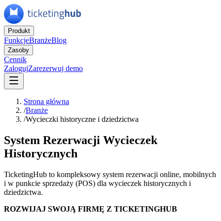
Produkt
Funkcje
Branże
Blog
Zasoby
Cennik
Zaloguj
Zarezerwuj demo
Strona główna
/
Branże
/
Wycieczki historyczne i dziedzictwa
System Rezerwacji Wycieczek
Historycznych
TicketingHub to kompleksowy system rezerwacji online, mobilnych
i w punkcie sprzedaży (POS) dla wycieczek historycznych i
dziedzictwa.
ROZWIJAJ SWOJĄ FIRMĘ Z TICKETINGHUB