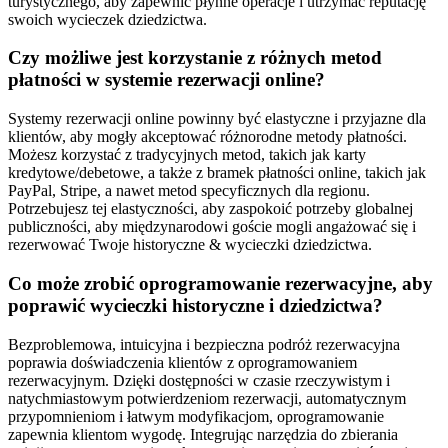
turystycznego, aby zapewnić płynne operacje i utrzymać reputację
swoich wycieczek dziedzictwa.
Czy możliwe jest korzystanie z różnych metod
płatności w systemie rezerwacji online?
Systemy rezerwacji online powinny być elastyczne i przyjazne dla
klientów, aby mogły akceptować różnorodne metody płatności.
Możesz korzystać z tradycyjnych metod, takich jak karty
kredytowe/debetowe, a także z bramek płatności online, takich jak
PayPal, Stripe, a nawet metod specyficznych dla regionu.
Potrzebujesz tej elastyczności, aby zaspokoić potrzeby globalnej
publiczności, aby międzynarodowi goście mogli angażować się i
rezerwować Twoje historyczne
&
wycieczki dziedzictwa.
Co może zrobić oprogramowanie rezerwacyjne, aby
poprawić wycieczki historyczne i dziedzictwa?
Bezproblemowa, intuicyjna i bezpieczna podróż rezerwacyjna
poprawia doświadczenia klientów z oprogramowaniem
rezerwacyjnym. Dzięki dostępności w czasie rzeczywistym i
natychmiastowym potwierdzeniom rezerwacji, automatycznym
przypomnieniom i łatwym modyfikacjom, oprogramowanie
zapewnia klientom wygodę. Integrując narzędzia do zbierania