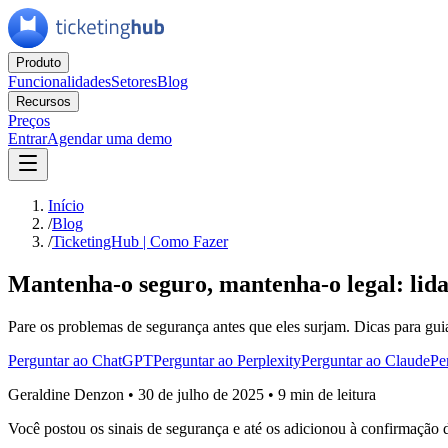
Produto
Funcionalidades
Setores
Blog
Recursos
Preços
Entrar
Agendar uma demo
Início
/
Blog
/
TicketingHub | Como Fazer
Mantenha-o seguro, mantenha-o legal: lida
Pare os problemas de segurança antes que eles surjam. Dicas para guia
Perguntar ao ChatGPT
Perguntar ao Perplexity
Perguntar ao Claude
Pe
Geraldine Denzon
•
30 de julho de 2025
•
9 min de leitura
Você postou os sinais de segurança e até os adicionou à confirmação 