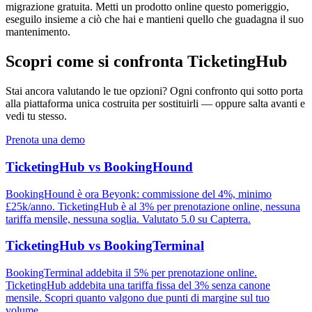
migrazione gratuita. Metti un prodotto online questo pomeriggio,
eseguilo insieme a ciò che hai e mantieni quello che guadagna il suo
mantenimento.
Scopri come si confronta TicketingHub
Stai ancora valutando le tue opzioni? Ogni confronto qui sotto porta
alla piattaforma unica costruita per sostituirli — oppure salta avanti e
vedi tu stesso.
Prenota una demo
TicketingHub vs BookingHound
BookingHound è ora Beyonk: commissione del 4%, minimo
£25k/anno. TicketingHub è al 3% per prenotazione online, nessuna
tariffa mensile, nessuna soglia. Valutato 5.0 su Capterra.
TicketingHub vs BookingTerminal
BookingTerminal addebita il 5% per prenotazione online.
TicketingHub addebita una tariffa fissa del 3% senza canone
mensile. Scopri quanto valgono due punti di margine sul tuo
volume.