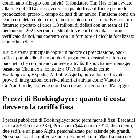
combinano alloggio con attività. Il fondatore Tim Has lo ha avviato
alla fine del 2014 dopo aver visto quanto fosse difficile gestire le
prenotazioni presso il campo da surf di un amico. Funziona come un
team completamente remoto, incorporato come Timtim BV, con un
fatturato riportato di circa 1,3 milioni di dollari con un team di 12
persone nel 2025 secondo il sito di terze parti Getlatka — non
verificato da noi, ma coerente con un fornitore di nicchia focalizzato
e autofinanziato.
Il suo sistema principale copre un motore di prenotazione, back-
office, portale clienti e modulo di pagamento, costruito attorno a
pacchetti che combinano camere e attività. Il suo channel manager
basato su Channex si connette a OTA di alloggio come
Booking.com, Expedia, Airbnb e Agoda; non abbiamo trovato
prove di integrazioni con rivenditori di attività come Viator o
GetYourGuide, coerente con il suo design incentrato sull'alloggio.
Prezzi di Bookinglayer: quanto ti costa
davvero la tariffa fissa
I prezzi pubblicati di Bookinglayer sono piani mensili fissi: Essential
a circa $300 (circa £235), Pro a circa $445 (circa £350, dieci utenti,
due sedi), e un piano Alpha personalizzato per aziende più grandi.
Nessuna tassa di configurazione, nessun vincolo, 5% di sconto per