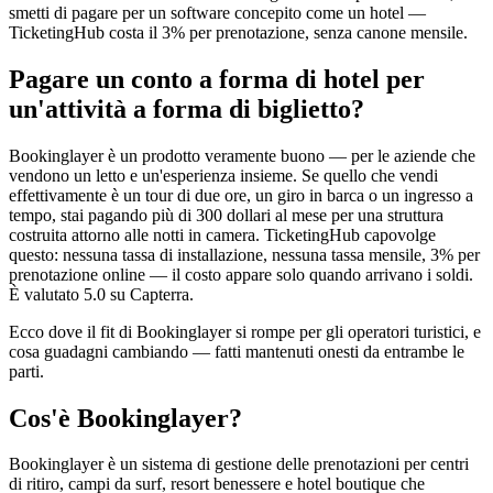
smetti di pagare per un software concepito come un hotel —
TicketingHub costa il 3% per prenotazione, senza canone mensile.
Pagare un conto a forma di hotel per
un'attività a forma di biglietto?
Bookinglayer è un prodotto veramente buono — per le aziende che
vendono un letto e un'esperienza insieme. Se quello che vendi
effettivamente è un tour di due ore, un giro in barca o un ingresso a
tempo, stai pagando più di 300 dollari al mese per una struttura
costruita attorno alle notti in camera. TicketingHub capovolge
questo: nessuna tassa di installazione, nessuna tassa mensile, 3% per
prenotazione online — il costo appare solo quando arrivano i soldi.
È valutato 5.0 su Capterra.
Ecco dove il fit di Bookinglayer si rompe per gli operatori turistici, e
cosa guadagni cambiando — fatti mantenuti onesti da entrambe le
parti.
Cos'è Bookinglayer?
Bookinglayer è un sistema di gestione delle prenotazioni per centri
di ritiro, campi da surf, resort benessere e hotel boutique che