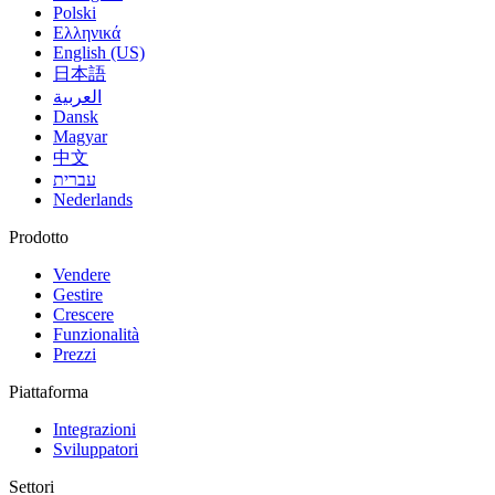
Polski
Ελληνικά
English (US)
日本語
العربية
Dansk
Magyar
中文
עברית
Nederlands
Prodotto
Vendere
Gestire
Crescere
Funzionalità
Prezzi
Piattaforma
Integrazioni
Sviluppatori
Settori