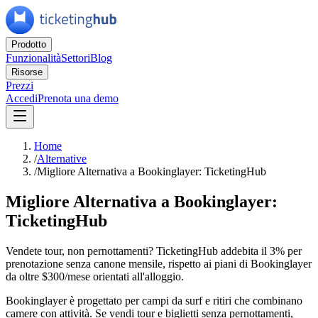
Prodotto
Funzionalità
Settori
Blog
Risorse
Prezzi
Accedi
Prenota una demo
Home
/
Alternative
/
Migliore Alternativa a Bookinglayer: TicketingHub
Migliore Alternativa a Bookinglayer:
TicketingHub
Vendete tour, non pernottamenti? TicketingHub addebita il 3% per
prenotazione senza canone mensile, rispetto ai piani di Bookinglayer
da oltre $300/mese orientati all'alloggio.
Bookinglayer è progettato per campi da surf e ritiri che combinano
camere con attività. Se vendi tour e biglietti senza pernottamenti,