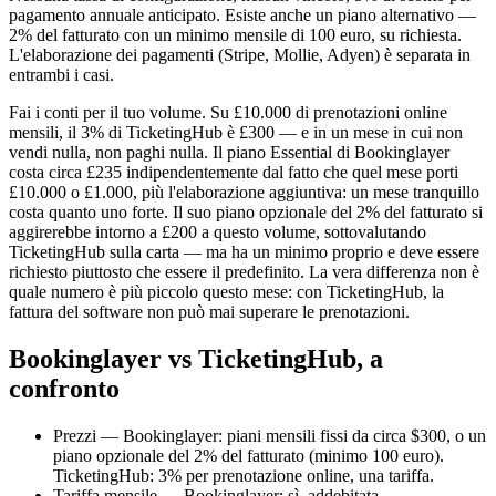
pagamento annuale anticipato. Esiste anche un piano alternativo —
2% del fatturato con un minimo mensile di 100 euro, su richiesta.
L'elaborazione dei pagamenti (Stripe, Mollie, Adyen) è separata in
entrambi i casi.
Fai i conti per il tuo volume. Su £10.000 di prenotazioni online
mensili, il 3% di TicketingHub è £300 — e in un mese in cui non
vendi nulla, non paghi nulla. Il piano Essential di Bookinglayer
costa circa £235 indipendentemente dal fatto che quel mese porti
£10.000 o £1.000, più l'elaborazione aggiuntiva: un mese tranquillo
costa quanto uno forte. Il suo piano opzionale del 2% del fatturato si
aggirerebbe intorno a £200 a questo volume, sottovalutando
TicketingHub sulla carta — ma ha un minimo proprio e deve essere
richiesto piuttosto che essere il predefinito. La vera differenza non è
quale numero è più piccolo questo mese: con TicketingHub, la
fattura del software non può mai superare le prenotazioni.
Bookinglayer vs TicketingHub, a
confronto
Prezzi — Bookinglayer: piani mensili fissi da circa $300, o un
piano opzionale del 2% del fatturato (minimo 100 euro).
TicketingHub: 3% per prenotazione online, una tariffa.
Tariffa mensile — Bookinglayer: sì, addebitata