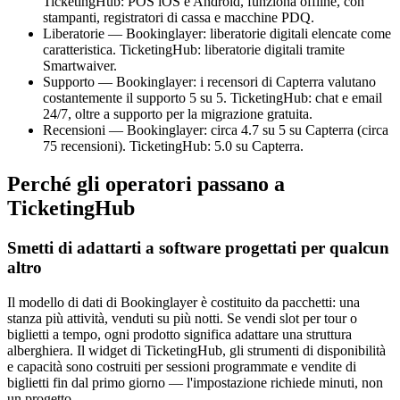
TicketingHub: POS iOS e Android, funziona offline, con
stampanti, registratori di cassa e macchine PDQ.
Liberatorie — Bookinglayer: liberatorie digitali elencate come
caratteristica. TicketingHub: liberatorie digitali tramite
Smartwaiver.
Supporto — Bookinglayer: i recensori di Capterra valutano
costantemente il supporto 5 su 5. TicketingHub: chat e email
24/7, oltre a supporto per la migrazione gratuita.
Recensioni — Bookinglayer: circa 4.7 su 5 su Capterra (circa
75 recensioni). TicketingHub: 5.0 su Capterra.
Perché gli operatori passano a
TicketingHub
Smetti di adattarti a software progettati per qualcun
altro
Il modello di dati di Bookinglayer è costituito da pacchetti: una
stanza più attività, venduti su più notti. Se vendi slot per tour o
biglietti a tempo, ogni prodotto significa adattare una struttura
alberghiera. Il widget di TicketingHub, gli strumenti di disponibilità
e capacità sono costruiti per sessioni programmate e vendite di
biglietti fin dal primo giorno — l'impostazione richiede minuti, non
un progetto.