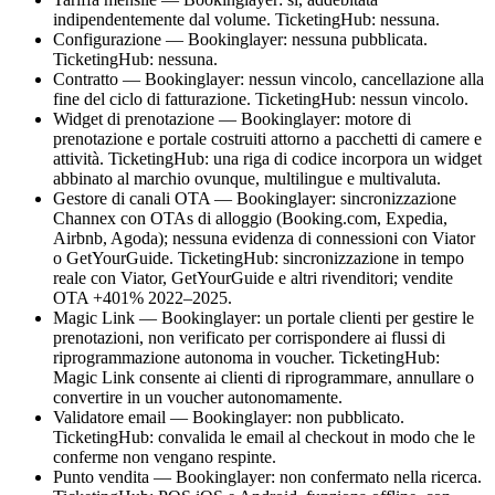
indipendentemente dal volume. TicketingHub: nessuna.
Configurazione — Bookinglayer: nessuna pubblicata.
TicketingHub: nessuna.
Contratto — Bookinglayer: nessun vincolo, cancellazione alla
fine del ciclo di fatturazione. TicketingHub: nessun vincolo.
Widget di prenotazione — Bookinglayer: motore di
prenotazione e portale costruiti attorno a pacchetti di camere e
attività. TicketingHub: una riga di codice incorpora un widget
abbinato al marchio ovunque, multilingue e multivaluta.
Gestore di canali OTA — Bookinglayer: sincronizzazione
Channex con OTAs di alloggio (Booking.com, Expedia,
Airbnb, Agoda); nessuna evidenza di connessioni con Viator
o GetYourGuide. TicketingHub: sincronizzazione in tempo
reale con Viator, GetYourGuide e altri rivenditori; vendite
OTA +401% 2022–2025.
Magic Link — Bookinglayer: un portale clienti per gestire le
prenotazioni, non verificato per corrispondere ai flussi di
riprogrammazione autonoma in voucher. TicketingHub:
Magic Link consente ai clienti di riprogrammare, annullare o
convertire in un voucher autonomamente.
Validatore email — Bookinglayer: non pubblicato.
TicketingHub: convalida le email al checkout in modo che le
conferme non vengano respinte.
Punto vendita — Bookinglayer: non confermato nella ricerca.