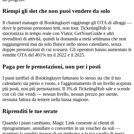
Riempi gli slot che non puoi vendere da solo
Il channel manager di Bookinglayer raggiunge gli OTA di alloggi —
dove le persone prenotano letti, non tour. TicketingHub si
sincronizza in tempo reale con Viator, GetYourGuide e altri
rivenditori di attività, quindi la domanda a metà settimana che non
raggiungeresti mai da solo fluisce nello stesso calendario, senza
doppie prenotazioni di cui scusarsi. Gli operatori hanno aumentato le
vendite OTA del 401% tra il 2022 e il 2025.
Paga per le prenotazioni, non per i posti
I piani tariffari di Bookinglayer fatturano lo stesso sia che il tuo
calendario sia pieno o vuoto, e l'aggiornamento di un livello acquista
più posti, non più prenotazioni. Il 3% di TicketingHub sale e scende
con ciò che vendi — nessun livello, nessun prezzo per utente,
nessuna fattura da temere nella bassa stagione.
Riprenditi le tue serate
Quando i piani cambiano, Magic Link consente ai clienti di
riprogrammare, annullare o convertire in un voucher da soli —
mantieni la vendita invece di un rimborso e la tua casella di posta