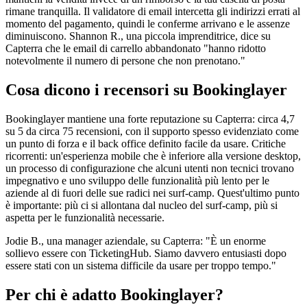
rimane tranquilla. Il validatore di email intercetta gli indirizzi errati al
momento del pagamento, quindi le conferme arrivano e le assenze
diminuiscono. Shannon R., una piccola imprenditrice, dice su
Capterra che le email di carrello abbandonato "hanno ridotto
notevolmente il numero di persone che non prenotano."
Cosa dicono i recensori su Bookinglayer
Bookinglayer mantiene una forte reputazione su Capterra: circa 4,7
su 5 da circa 75 recensioni, con il supporto spesso evidenziato come
un punto di forza e il back office definito facile da usare. Critiche
ricorrenti: un'esperienza mobile che è inferiore alla versione desktop,
un processo di configurazione che alcuni utenti non tecnici trovano
impegnativo e uno sviluppo delle funzionalità più lento per le
aziende al di fuori delle sue radici nei surf-camp. Quest'ultimo punto
è importante: più ci si allontana dal nucleo del surf-camp, più si
aspetta per le funzionalità necessarie.
Jodie B., una manager aziendale, su Capterra: "È un enorme
sollievo essere con TicketingHub. Siamo davvero entusiasti dopo
essere stati con un sistema difficile da usare per troppo tempo."
Per chi è adatto Bookinglayer?