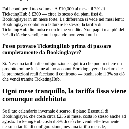
Fai i conti per il tuo volume. A £10,000 al mese, il 3% di
TicketingHub è £300 — circa lo stesso dei piani fissi di
Bookinglayer in un mese forte. La differenza si vede nei mesi lenti:
Bookinglayer continua a fatturare lo stesso, la tariffa di
TicketingHub diminuisce con le tue vendite. Non paghi mai più del
3% di ciò che vendi, e nulla quando non vendi nulla.
Posso provare TicketingHub prima di passare
completamente da Bookinglayer?
Sì. Nessuna tariffa di configurazione significa che puoi mettere un
prodotto online insieme al tuo account Bookinglayer e lasciare che
le prenotazioni reali facciano il confronto — paghi solo il 3% su ciò
che vendi tramite TicketingHub.
Ogni mese tranquillo, la tariffa fissa viene
comunque addebitata
Se il tuo calendario invernale è scarso, il piano Essential di
Bookinglayer, che costa circa £235 al mese, costa lo stesso anche ad
agosto. TicketingHub costa il 3% di ciò che vendi effettivamente —
nessuna tariffa di configurazione, nessuna tariffa mensile,