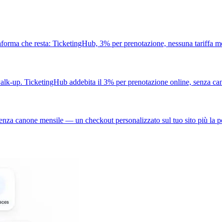
aforma che resta: TicketingHub, 3% per prenotazione, nessuna tariffa me
alk-up. TicketingHub addebita il 3% per prenotazione online, senza cano
enza canone mensile — un checkout personalizzato sul tuo sito più la po