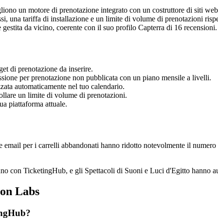
iono un motore di prenotazione integrato con un costruttore di siti web
si, una tariffa di installazione e un limite di volume di prenotazioni risp
estita da vicino, coerente con il suo profilo Capterra di 16 recensioni.
et di prenotazione da inserire.
sione per prenotazione non pubblicata con un piano mensile a livelli.
zata automaticamente nel tuo calendario.
llare un limite di volume di prenotazioni.
ua piattaforma attuale.
Le email per i carrelli abbandonati hanno ridotto notevolmente il numero
 con TicketingHub, e gli Spettacoli di Suoni e Luci d'Egitto hanno aume
ion Labs
tingHub?