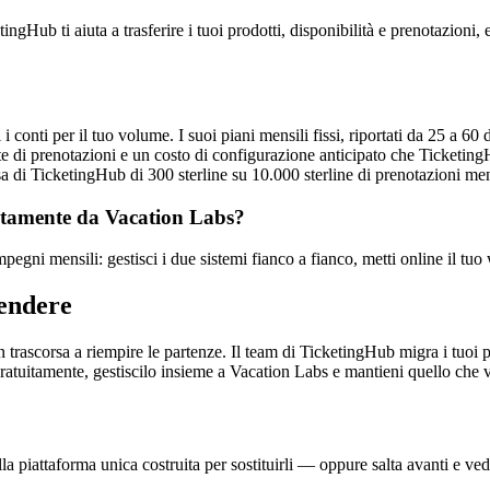
ngHub ti aiuta a trasferire i tuoi prodotti, disponibilità e prenotazioni, 
 conti per il tuo volume. I suoi piani mensili fissi, riportati da 25 a 6
di prenotazioni e un costo di configurazione anticipato che TicketingH
sa di TicketingHub di 300 sterline su 10.000 sterline di prenotazioni men
etamente da Vacation Labs?
egni mensili: gestisci i due sistemi fianco a fianco, metti online il tuo w
vendere
n trascorsa a riempire le partenze. Il team di TicketingHub migra i tuoi p
gratuitamente, gestiscilo insieme a Vacation Labs e mantieni quello che 
a piattaforma unica costruita per sostituirli — oppure salta avanti e vedi