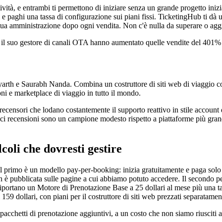
ità, e entrambi ti permettono di iniziare senza un grande progetto inizi
ni e paghi una tassa di configurazione sui piani fissi. TicketingHub ti 
tua amministrazione dopo ogni vendita. Non c'è nulla da superare o agg
o il suo gestore di canali OTA hanno aumentato quelle vendite del 401% t
arth e Saurabh Nanda. Combina un costruttore di siti web di viaggio co
sioni e marketplace di viaggio in tutto il mondo.
ecensori che lodano costantemente il supporto reattivo in stile account de
edici recensioni sono un campione modesto rispetto a piattaforme più gran
coli che dovresti gestire
Il primo è un modello pay-per-booking: inizia gratuitamente e paga solo
on è pubblicata sulle pagine a cui abbiamo potuto accedere.
Il secondo pe
 riportano un Motore di Prenotazione Base a 25 dollari al mese più una ta
 159 dollari, con piani per il costruttore di siti web prezzati separatamen
 pacchetti di prenotazione aggiuntivi, a un costo che non siamo riusciti 