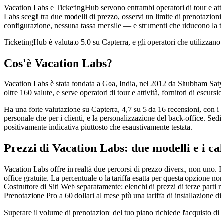
Vacation Labs e TicketingHub servono entrambi operatori di tour e attiv
Labs scegli tra due modelli di prezzo, osservi un limite di prenotazio
configurazione, nessuna tassa mensile — e strumenti che riducono la 
TicketingHub è valutato 5.0 su Capterra, e gli operatori che utilizzan
Cos'è Vacation Labs?
Vacation Labs è stata fondata a Goa, India, nel 2012 da Shubham Saty
oltre 160 valute, e serve operatori di tour e attività, fornitori di escur
Ha una forte valutazione su Capterra, 4,7 su 5 da 16 recensioni, con i r
personale che per i clienti, e la personalizzazione del back-office. S
positivamente indicativa piuttosto che esaustivamente testata.
Prezzi di Vacation Labs: due modelli e i cal
Vacation Labs offre in realtà due percorsi di prezzo diversi, non uno.
office gratuite.
La percentuale o la tariffa esatta per questa opzione n
Costruttore di Siti Web separatamente: elenchi di prezzi di terze parti
Prenotazione Pro a 60 dollari al mese più una tariffa di installazione di
Superare il volume di prenotazioni del tuo piano richiede l'acquisto di