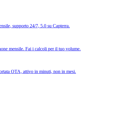
nsile, supporto 24/7, 5.0 su Capterra.
ne mensile. Fai i calcoli per il tuo volume.
rtata OTA, attivo in minuti, non in mesi.