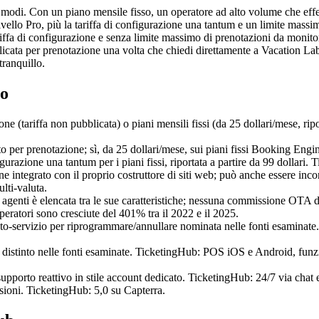
 modi. Con un piano mensile fisso, un operatore ad alto volume che effe
ivello Pro, più la tariffa di configurazione una tantum e un limite mass
tariffa di configurazione e senza limite massimo di prenotazioni da moni
icata per prenotazione una volta che chiedi direttamente a Vacation Labs
tranquillo.
to
(tariffa non pubblicata) o piani mensili fissi (da 25 dollari/mese, ripor
per prenotazione; sì, da 25 dollari/mese, sui piani fissi Booking Engi
urazione una tantum per i piani fissi, riportata a partire da 99 dollari.
ntegrato con il proprio costruttore di siti web; può anche essere incor
lti-valuta.
agenti è elencata tra le sue caratteristiche; nessuna commissione OTA d
peratori sono cresciute del 401% tra il 2022 e il 2025.
-servizio per riprogrammare/annullare nominata nelle fonti esaminate.
tinto nelle fonti esaminate. TicketingHub: POS iOS e Android, funziona
upporto reattivo in stile account dedicato. TicketingHub: 24/7 via chat 
ioni. TicketingHub: 5,0 su Capterra.