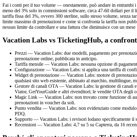
Fai i conti per il tuo volume — onestamente, può andare in entrambi i
meno del 3% solo in commissioni software, circa 47-60 dollari per il l
tariffa fissa del 3%, ovvero 300 sterline, sullo stesso volume, senza 
limite massimo di prenotazioni e come si confronta la tariffa non pubbl
nessun limite da controllare e una fattura che diminuisce con un mese 
Vacation Labs vs TicketingHub, a confron
Prezzi — Vacation Labs: due modelli, pagamento per prenotazione 
prenotazione online, pubblicata in anticipo.
Tariffa mensile — Vacation Labs: nessuna opzione di pagamento 
Configurazione — Vacation Labs: si applica una tariffa di config
Widget di prenotazione — Vacation Labs: motore di prenotazione i
qualsiasi sito web esistente, abbinato al marchio, multilingue, mu
Gestore di canali OTA — Vacation Labs: la gestione di canali e 
Viator, GetYourGuide e altri rivenditori; le vendite OTA degli o
Magic Link — Vacation Labs: non trovato come funzione di auto
prenotazioni in voucher da soli.
Punto vendita — Vacation Labs: non evidenziato come modulo dis
PDQ.
Supporto — Vacation Labs: i revisori lodano specificamente il s
Recensioni — Vacation Labs: 4,7 su 5 su Capterra, da 16 recens