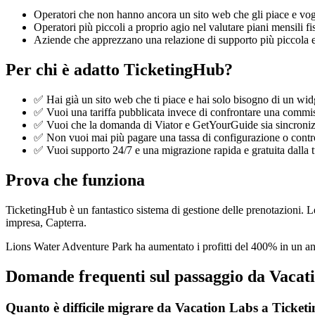
Operatori che non hanno ancora un sito web che gli piace e vogl
Operatori più piccoli a proprio agio nel valutare piani mensili fis
Aziende che apprezzano una relazione di supporto più piccola e g
Per chi è adatto TicketingHub?
✅ Hai già un sito web che ti piace e hai solo bisogno di un widg
✅ Vuoi una tariffa pubblicata invece di confrontare una commis
✅ Vuoi che la domanda di Viator e GetYourGuide sia sincroniz
✅ Non vuoi mai più pagare una tassa di configurazione o contro
✅ Vuoi supporto 24/7 e una migrazione rapida e gratuita dalla t
Prova che funziona
TicketingHub è un fantastico sistema di gestione delle prenotazioni. 
impresa, Capterra.
Lions Water Adventure Park ha aumentato i profitti del 400% in un anno
Domande frequenti sul passaggio da Vacat
Quanto è difficile migrare da Vacation Labs a Ticke