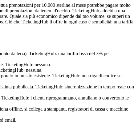
ttua prenotazioni per 10.000 sterline al mese potrebbe pagare molto
imo di prenotazioni da tenere d'occhio. TicketingHub addebita una
torare. Quale sia più economico dipende dal tuo volume, se superi un
. Ciò che TicketingHub ti offre in ogni caso è semplicità: una tariffa,
tato da terzi). TicketingHub: una tariffa fissa del 3% per
ne. TicketingHub: nessuna.
 TicketingHub: nessuna.
porato in un sito esistente. TicketingHub: una riga di codice su
istinta pubblicata. TicketingHub: sincronizzazione in tempo reale con
 TicketingHub: i clienti riprogrammano, annullano o convertono le
 offline, si collega a stampanti, registratori di cassa e macchine
ed email.