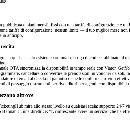
ub
n pubblicata e piani mensili fissi con una tariffa di configurazione e un 
suna tariffa di configurazione, nessun limite — il tuo miglior mese non
 in anticipo.
 uscita
gra su qualsiasi sito esistente con una sola riga di codice, abbinato al ma
ine.
anale OTA sincronizza la disponibilità in tempo reale con Viator, GetYo
ogrammare, cancellare o convertire le prenotazioni in voucher da soli, 
idatore di email al checkout garantisce che le conferme arrivino effetti
 di passaggio e strumenti per rivenditori per agenti, con disponibilit
rezzano altrove
icketingHub mira allo stesso livello su qualsiasi scala: supporto 24/7 via
annah J., una direttrice: "È rinfrescante avere un servizio che ha effe