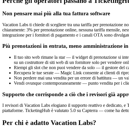
Perché gli operatori passano a TicketingH
Non pensare mai più alla tua fattura software
Vacation Labs ti chiede di scegliere tra una tariffa per prenotazione no
chiaramente: 3% per prenotazione online, nessuna tariffa mensile, nes
integrazione per i fornitori di pagamento e i canali OTA sono divulgate
Più prenotazioni in entrata, meno amministrazione in
Il tuo sito web rimane la star — il widget di prenotazione si inte
su un costruttore di siti web di un fornitore solo per vendere onl
Riempi gli slot che non puoi vendere da solo — il gestore del c
Recupera le tue serate — Magic Link consente ai clienti di ripr
Non perdere mai una vendita per un errore di battitura — un val
Vendi ovunque contemporaneamente — punto vendita per i clienti
Supporto che corrisponde a ciò che i revisori già app
I revisori di Vacation Labs elogiano il supporto reattivo e dedicato, e T
piattaforme. TicketingHub è valutato 5.0 su Capterra — come ha detto H
Per chi è adatto Vacation Labs?