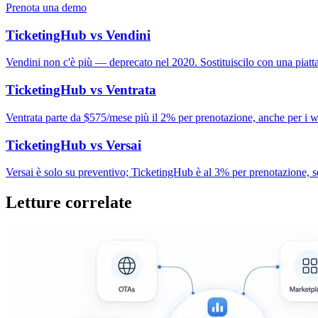
Prenota una demo
TicketingHub vs Vendini
Vendini non c'è più — deprecato nel 2020. Sostituiscilo con una piatt
TicketingHub vs Ventrata
Ventrata parte da $575/mese più il 2% per prenotazione, anche per i w
TicketingHub vs Versai
Versai è solo su preventivo; TicketingHub è al 3% per prenotazione, s
Letture correlate