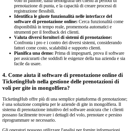
volo in pallone, dalla demografia dei clienti ai periodi di
prenotazione di punta, e la capacità di creare processi di
registrazione flessibili.
Identifica le giuste funzionalità nelle interfacce del
software di prenotazione online:
Cerca funzionalità come
disponibilità in tempo reale, promemoria automatici e
strumenti per il feedback dei clienti.
Valuta diversi fornitori di sistemi di prenotazione:
Confronta i pro e i contro dei diversi sistemi, considerando
fattori come costo, scalabilità e supporto clienti.
Pianifica una demo:
Prima di impegnarti, prova il software
per assicurarti che soddisfi le esigenze della tua azienda e sia
facile da usare.
4. Come aiuta il software di prenotazione online di
TicketingHub nella gestione delle prenotazioni di
voli per gite in mongolfiera?
TicketingHub offre più di una semplice piattaforma di prenotazione;
è una soluzione completa per le aziende di gite in mongolfiera. Il
sistema di prenotazione intuitivo del software assicura che i clienti
possano facilmente trovare i dettagli del volo, prenotare e persino
riprogrammare se necessario.
Gli operatori possono utilizzare l'analisi per fornire informazioni