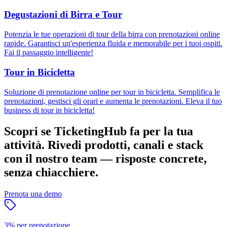
Degustazioni di Birra e Tour
Potenzia le tue operazioni di tour della birra con prenotazioni online
rapide. Garantisci un'esperienza fluida e memorabile per i tuoi ospiti.
Fai il passaggio intelligente!
Tour in Bicicletta
Soluzione di prenotazione online per tour in bicicletta. Semplifica le
prenotazioni, gestisci gli orari e aumenta le prenotazioni. Eleva il tuo
business di tour in bicicletta!
Scopri se TicketingHub fa per la tua
attività.
Rivedi prodotti, canali e stack
con il nostro team — risposte concrete,
senza chiacchiere.
Prenota una demo
3% per prenotazione