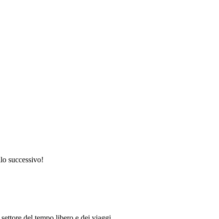
llo successivo!
 settore del tempo libero e dei viaggi.