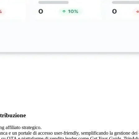
stribuzione
 affiliato strategico.
anca e un portale di accesso user-friendly, semplificando la gestione dei 
li su OTA e piattaforme di vendita leader come
Get Your Guide, TripAdv