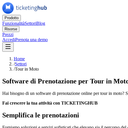
Prodotto
Funzionalità
Settori
Blog
Risorse
Prezzi
Accedi
Prenota una demo
Home
/
Settori
/
Tour in Moto
Software di Prenotazione per Tour in Mot
Hai bisogno di un software di prenotazione online per tour in moto? Sc
Fai crescere la tua attività con TICKETINGHUB
Semplifica le prenotazioni
Forniamo soluzioni e servizi sofisticati che elevano sia il percorso del 