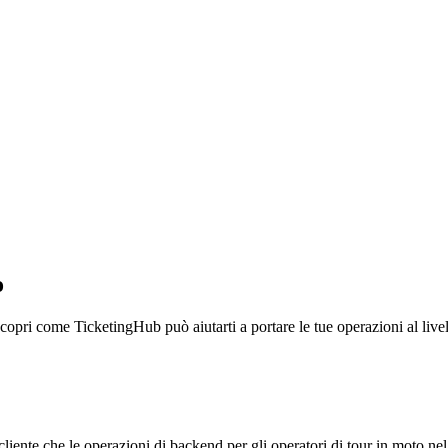
o
opri come TicketingHub può aiutarti a portare le tue operazioni al live
cliente che le operazioni di backend per gli operatori di tour in moto nel