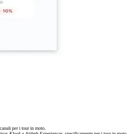
canali per i tour in moto.
isor, Klook e Airbnb Experiences
, specificamente per i tour in moto.