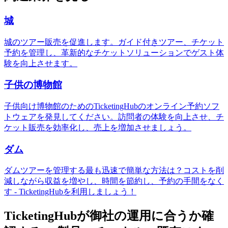
城
城のツアー販売を促進します。ガイド付きツアー、チケット
予約を管理し、革新的なチケットソリューションでゲスト体
験を向上させます。
子供の博物館
子供向け博物館のためのTicketingHubのオンライン予約ソフ
トウェアを発見してください。訪問者の体験を向上させ、チ
ケット販売を効率化し、売上を増加させましょう。
ダム
ダムツアーを管理する最も迅速で簡単な方法は？コストを削
減しながら収益を増やし、時間を節約し、予約の手間をなく
す - TicketingHubを利用しましょう！
TicketingHubが御社の運用に合うか確