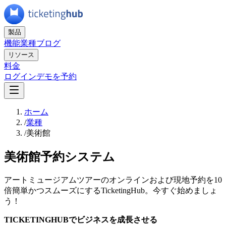
製品
機能
業種
ブログ
リソース
料金
ログイン
デモを予約
ホーム
/
業種
/
美術館
美術館予約システム
アートミュージアムツアーのオンラインおよび現地予約を10
倍簡単かつスムーズにするTicketingHub。今すぐ始めましょ
う！
TICKETINGHUBでビジネスを成長させる