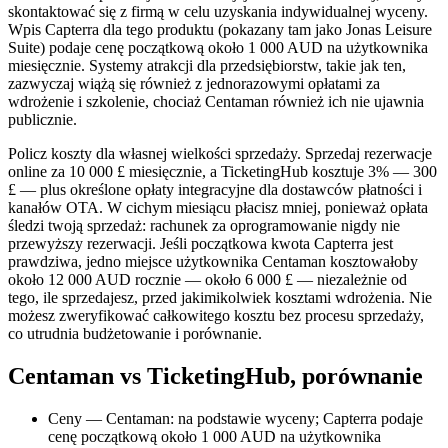
skontaktować się z firmą w celu uzyskania indywidualnej wyceny.
Wpis Capterra dla tego produktu (pokazany tam jako Jonas Leisure
Suite) podaje cenę początkową około 1 000 AUD na użytkownika
miesięcznie. Systemy atrakcji dla przedsiębiorstw, takie jak ten,
zazwyczaj wiążą się również z jednorazowymi opłatami za
wdrożenie i szkolenie, chociaż Centaman również ich nie ujawnia
publicznie.
Policz koszty dla własnej wielkości sprzedaży. Sprzedaj rezerwacje
online za 10 000 £ miesięcznie, a TicketingHub kosztuje 3% — 300
£ — plus określone opłaty integracyjne dla dostawców płatności i
kanałów OTA. W cichym miesiącu płacisz mniej, ponieważ opłata
śledzi twoją sprzedaż: rachunek za oprogramowanie nigdy nie
przewyższy rezerwacji. Jeśli początkowa kwota Capterra jest
prawdziwa, jedno miejsce użytkownika Centaman kosztowałoby
około 12 000 AUD rocznie — około 6 000 £ — niezależnie od
tego, ile sprzedajesz, przed jakimikolwiek kosztami wdrożenia. Nie
możesz zweryfikować całkowitego kosztu bez procesu sprzedaży,
co utrudnia budżetowanie i porównanie.
Centaman vs TicketingHub, porównanie
Ceny — Centaman: na podstawie wyceny; Capterra podaje
cenę początkową około 1 000 AUD na użytkownika