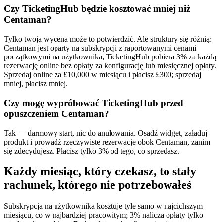
Czy TicketingHub będzie kosztować mniej niż
Centaman?
Tylko twoja wycena może to potwierdzić. Ale struktury się różnią:
Centaman jest oparty na subskrypcji z raportowanymi cenami
początkowymi na użytkownika; TicketingHub pobiera 3% za każdą
rezerwację online bez opłaty za konfigurację lub miesięcznej opłaty.
Sprzedaj online za £10,000 w miesiącu i płacisz £300; sprzedaj
mniej, płacisz mniej.
Czy mogę wypróbować TicketingHub przed
opuszczeniem Centaman?
Tak — darmowy start, nic do anulowania. Osadź widget, załaduj
produkt i prowadź rzeczywiste rezerwacje obok Centaman, zanim
się zdecydujesz. Płacisz tylko 3% od tego, co sprzedasz.
Każdy miesiąc, który czekasz, to stały
rachunek, którego nie potrzebowałeś
Subskrypcja na użytkownika kosztuje tyle samo w najcichszym
miesiącu, co w najbardziej pracowitym; 3% nalicza opłaty tylko