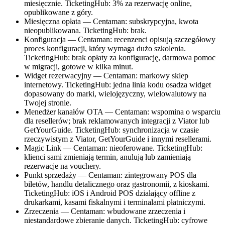
miesięcznie. TicketingHub: 3% za rezerwację online,
opublikowane z góry.
Miesięczna opłata — Centaman: subskrypcyjna, kwota
nieopublikowana. TicketingHub: brak.
Konfiguracja — Centaman: recenzenci opisują szczegółowy
proces konfiguracji, który wymaga dużo szkolenia.
TicketingHub: brak opłaty za konfigurację, darmowa pomoc
w migracji, gotowe w kilka minut.
Widget rezerwacyjny — Centaman: markowy sklep
internetowy. TicketingHub: jedna linia kodu osadza widget
dopasowany do marki, wielojęzyczny, wielowalutowy na
Twojej stronie.
Menedżer kanałów OTA — Centaman: wspomina o wsparciu
dla resellerów; brak reklamowanych integracji z Viator lub
GetYourGuide. TicketingHub: synchronizacja w czasie
rzeczywistym z Viator, GetYourGuide i innymi resellerami.
Magic Link — Centaman: nieoferowane. TicketingHub:
klienci sami zmieniają termin, anulują lub zamieniają
rezerwacje na vouchery.
Punkt sprzedaży — Centaman: zintegrowany POS dla
biletów, handlu detalicznego oraz gastronomii, z kioskami.
TicketingHub: iOS i Android POS działający offline z
drukarkami, kasami fiskalnymi i terminalami płatniczymi.
Zrzeczenia — Centaman: wbudowane zrzeczenia i
niestandardowe zbieranie danych. TicketingHub: cyfrowe