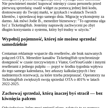
Nie powinieneś musieć kupować miesięcy czasu personelu przed
pierwszą sprzedażą: osadź widget za pomocą jednej linii kodu,
dostosowany do Twojej marki, w językach i walutach Twoich
klientów, i sprzedawaj tego samego dnia. Migrację wykonujemy za
darmo. Jak mówi Jodie B., menedżer biznesowy: "To ogromna ulga
być z TicketingHub. Jesteśmy naprawdę zachwyceni po zbyt
długim korzystaniu z systemu, który był trudny w użyciu."
Wypełnij pojemność, której nie możesz sprzedać
samodzielnie
Centaman reklamuje wsparcie dla resellerów, ale brak nazwanych
połączeń OTA. Menedżer kanałów TicketingHub synchronizuje
dostępność w czasie rzeczywistym z Viator, GetYourGuide i innymi
resellerami z jednego pulpitu — popyt w środku tygodnia wpływa
do tego samego kalendarza, bez arkuszy kalkulacyjnych i bez
nadmiernych rezerwacji, za które trzeba przepraszać. Operatorzy na
TicketingHub zwiększyli swoją sprzedaż OTA o 401% w latach
2022-2025.
Zachowaj sprzedaż, którą inaczej byś stracił — bez
kiwnięcia palcem
Odwiedzający, który musi zmienić plany, załatwia to za pomocą