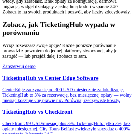
wtedy, gdy zarabiasz. Brak opłaty za konfigurację, darmowa
migracja, widget działający z jedną linią kodu i wsparcie 24/7.
Zobacz to na swoich produktach i pozwól, aby liczby zdecydowały.
Zobacz, jak TicketingHub wypada w
porównaniu
Wciąż rozważasz swoje opcje? Każde poniższe porównanie
prowadzi z powrotem do jednej platformy stworzonej, aby je
zastąpić — lub przejdź dalej i zobacz to sam.
Zarezerwuj demo
TicketingHub vs Center Edge Software
CenterEdge zaczyna się od 300 USD miesięcznie za lokalizację.
TicketingHub to 3% za rezerwację, bez miesięcznej opłaty — wolny
miesiąc kosztuje Cię prawie nic. Porównaj rzeczywiste koszty.
TicketingHub vs Checkfront
Checkfront: 99 USD/miesiąc plus 3%. TicketingHub: tylko 3%, bez
opłaty miesięcznej. City Tours Belfast zwiększyło sprzedaż o 400%