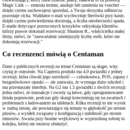
Magic Link — zmienia termin, anuluje lub zamienia na voucher —
dzięki czemu zachowujesz sprzedaż, a Twoja skrzynka odbiorcza
pozostaje cicha. Walidator e-mail wychwytuje literówki przy kasie,
dzięki czemu potwierdzenia docierają, a liczba nieobecności spada.
E-maile dotyczące porzuconych koszyków odzyskują klientów,
którzy prawie dokonali rezerwacji: Shannon R., właścicielka małej
firmy, mówi, że "zauważalnie zmniejszyły liczbę osób, które nie
dokonują rezerwacji."
Co recenzenci mówią o Centaman
Dane z publicznych recenzji na temat Centaman są skąpe, więc
czytaj je ostrożnie. Na Capterra produkt ma 4,0 gwiazdki z jednej
recenzji, która chwali jego szerokość — członkostwa, POS, zapasy i
bezgotówkowe opaski — ale zauważa, że wymaga dużo szkoleń i
ma przestarzały interfejs. Na G2 ma 1,5 gwiazdki z dwóch recenzji:
jedna mówi, że transakcje i zwroty są łatwe, gdy oprogramowanie
działa poprawnie, podczas gdy skargi koncentrują się na awariach i
problemach z ładowaniem na tabletach. Kilka recenzji to nie wyrok
w żadną stronę, ale powtarzające się tematy to głębokość po stronie
plusów, a wysiłek związany z konfiguracją i stabilność po stronie
minusów. Awaria przy bramie wejściowej w wyprzedaną sobotę to
kolejka, której nie możesz obsłużyć.