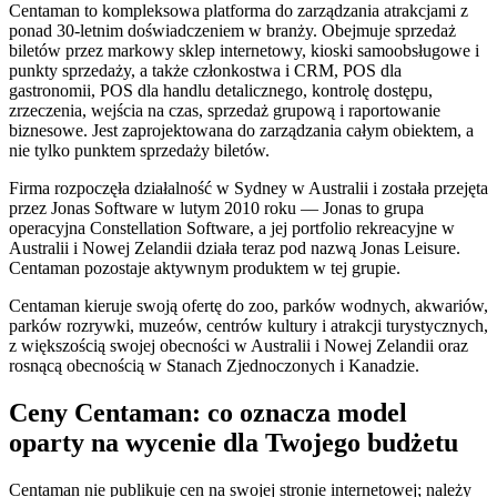
Centaman to kompleksowa platforma do zarządzania atrakcjami z
ponad 30-letnim doświadczeniem w branży. Obejmuje sprzedaż
biletów przez markowy sklep internetowy, kioski samoobsługowe i
punkty sprzedaży, a także członkostwa i CRM, POS dla
gastronomii, POS dla handlu detalicznego, kontrolę dostępu,
zrzeczenia, wejścia na czas, sprzedaż grupową i raportowanie
biznesowe. Jest zaprojektowana do zarządzania całym obiektem, a
nie tylko punktem sprzedaży biletów.
Firma rozpoczęła działalność w Sydney w Australii i została przejęta
przez Jonas Software w lutym 2010 roku — Jonas to grupa
operacyjna Constellation Software, a jej portfolio rekreacyjne w
Australii i Nowej Zelandii działa teraz pod nazwą Jonas Leisure.
Centaman pozostaje aktywnym produktem w tej grupie.
Centaman kieruje swoją ofertę do zoo, parków wodnych, akwariów,
parków rozrywki, muzeów, centrów kultury i atrakcji turystycznych,
z większością swojej obecności w Australii i Nowej Zelandii oraz
rosnącą obecnością w Stanach Zjednoczonych i Kanadzie.
Ceny Centaman: co oznacza model
oparty na wycenie dla Twojego budżetu
Centaman nie publikuje cen na swojej stronie internetowej; należy