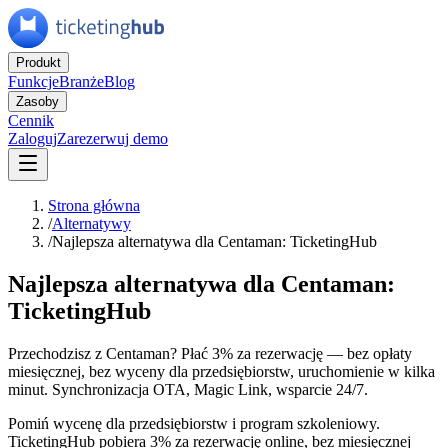
Produkt
Funkcje
Branże
Blog
Zasoby
Cennik
Zaloguj
Zarezerwuj demo
Strona główna
/
Alternatywy
/
Najlepsza alternatywa dla Centaman: TicketingHub
Najlepsza alternatywa dla Centaman:
TicketingHub
Przechodzisz z Centaman? Płać 3% za rezerwację — bez opłaty
miesięcznej, bez wyceny dla przedsiębiorstw, uruchomienie w kilka
minut. Synchronizacja OTA, Magic Link, wsparcie 24/7.
Pomiń wycenę dla przedsiębiorstw i program szkoleniowy.
TicketingHub pobiera 3% za rezerwację online, bez miesięcznej