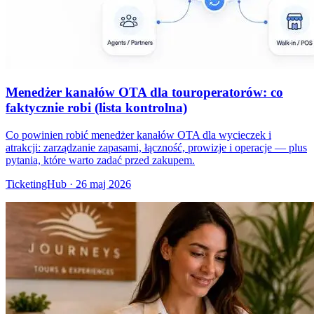
Menedżer kanałów OTA dla touroperatorów: co
faktycznie robi (lista kontrolna)
Co powinien robić menedżer kanałów OTA dla wycieczek i
atrakcji: zarządzanie zapasami, łączność, prowizje i operacje — plus
pytania, które warto zadać przed zakupem.
TicketingHub
·
26 maj 2026