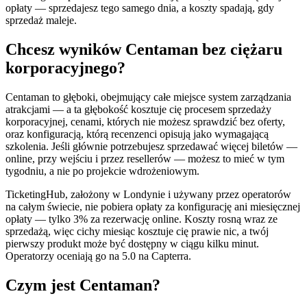
opłaty — sprzedajesz tego samego dnia, a koszty spadają, gdy
sprzedaż maleje.
Chcesz wyników Centaman bez ciężaru
korporacyjnego?
Centaman to głęboki, obejmujący całe miejsce system zarządzania
atrakcjami — a ta głębokość kosztuje cię procesem sprzedaży
korporacyjnej, cenami, których nie możesz sprawdzić bez oferty,
oraz konfiguracją, którą recenzenci opisują jako wymagającą
szkolenia. Jeśli głównie potrzebujesz sprzedawać więcej biletów —
online, przy wejściu i przez resellerów — możesz to mieć w tym
tygodniu, a nie po projekcie wdrożeniowym.
TicketingHub, założony w Londynie i używany przez operatorów
na całym świecie, nie pobiera opłaty za konfigurację ani miesięcznej
opłaty — tylko 3% za rezerwację online. Koszty rosną wraz ze
sprzedażą, więc cichy miesiąc kosztuje cię prawie nic, a twój
pierwszy produkt może być dostępny w ciągu kilku minut.
Operatorzy oceniają go na 5.0 na Capterra.
Czym jest Centaman?