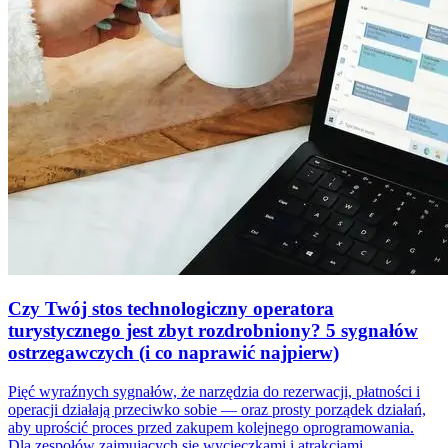
Czy Twój stos technologiczny operatora
turystycznego jest zbyt rozdrobniony? 5 sygnałów
ostrzegawczych (i co naprawić najpierw)
Pięć wyraźnych sygnałów, że narzędzia do rezerwacji, płatności i
operacji działają przeciwko sobie — oraz prosty porządek działań,
aby uprościć proces przed zakupem kolejnego oprogramowania.
Dla zespołów zajmujących się wycieczkami i atrakcjami.