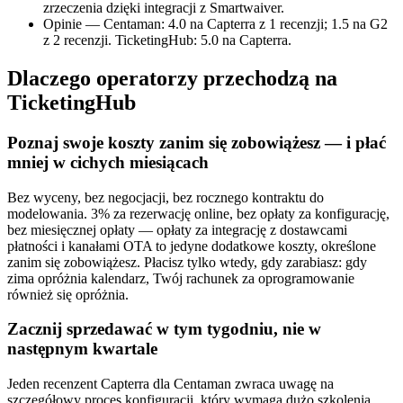
zrzeczenia dzięki integracji z Smartwaiver.
Opinie — Centaman: 4.0 na Capterra z 1 recenzji; 1.5 na G2
z 2 recenzji. TicketingHub: 5.0 na Capterra.
Dlaczego operatorzy przechodzą na
TicketingHub
Poznaj swoje koszty zanim się zobowiążesz — i płać
mniej w cichych miesiącach
Bez wyceny, bez negocjacji, bez rocznego kontraktu do
modelowania. 3% za rezerwację online, bez opłaty za konfigurację,
bez miesięcznej opłaty — opłaty za integrację z dostawcami
płatności i kanałami OTA to jedyne dodatkowe koszty, określone
zanim się zobowiążesz. Płacisz tylko wtedy, gdy zarabiasz: gdy
zima opróżnia kalendarz, Twój rachunek za oprogramowanie
również się opróżnia.
Zacznij sprzedawać w tym tygodniu, nie w
następnym kwartale
Jeden recenzent Capterra dla Centaman zwraca uwagę na
szczegółowy proces konfiguracji, który wymaga dużo szkolenia.