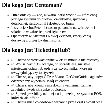
Dla kogo jest Centaman?
Duże obiekty — zoo, akwaria, parki wodne — które chcą
jednego systemu do biletów, członkostw, sprzedaży
detalicznej, gastronomii i dostępu do bram.
Instytucje z budżetem i czasem personelu na wdrożenie i
szkolenie w zakresie przedsiębiorstwa.
Operatorzy w Australii i Nowej Zelandii, którzy cenią
dostawcę z długą lokalną historią.
Dla kogo jest TicketingHub?
✅ Chcesz sprzedawać online w ciągu minut, a nie miesięcy.
✅ Wolisz płacić 3% od tego, co sprzedajesz, niż stałe
miesięczne opłaty lub opłaty za użytkownika, które nie
uwzględniają, czy to styczeń.
✅ Chcesz, aby popyt OTA z Viator, GetYourGuide i agentów
odsprzedaży wypełniał Twój kalendarz.
✅ Chcesz, aby klienci sami dokonywali zmian zamiast
zapełniać Twoją skrzynkę odbiorczą.
✅ Sprzedajesz bilety na miejscu i potrzebujesz systemu POS,
który działa offline.
✅ Chcesz mieć całodobowe wsparcie przez czat i e-mail oraz