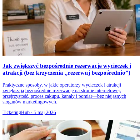
Jak zwiększyć bezpośrednie rezerwacje wycieczek i
atrakcji (bez krzyczenia „rezerwuj bezpośrednio”)
Praktyczne sposoby, w jakie operatorzy wycieczek i atrakcji
zwiększają bezpośrednie rezerwacje na stronie internetowej:
przejrzystość, proces zakupu, kanały i pomiar—bez niejasnych
sloganów marketingowych.
TicketingHub
·
5 maj 2026