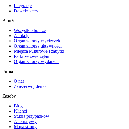
Integracje
Deweloperzy
Branże
Wszystkie branże
Atrakcje
Organizatorzy wycieczek
Organizatorzy aktywności
Miejsca kulturowe i zabytki
Parki ze zwierzętami
Organizatorzy wydarzeń
Firma
O nas
Zarezerwuj demo
Zasoby
Blog
Klienci
Studia przypadków
Alternatywy
Mapa strony