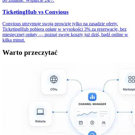
po zmianie. Wsparcie 24/7.
TicketingHub vs Convious
Convious utrzymuje swoją prowizję tylko na zasadzie oferty.
TicketingHub pobiera opłatę w wysokości 3% za rezerwację, bez
miesięcznej opłaty — poznaj swoje koszty już dziś, bądź online w
kilka minut.
Warto przeczytać