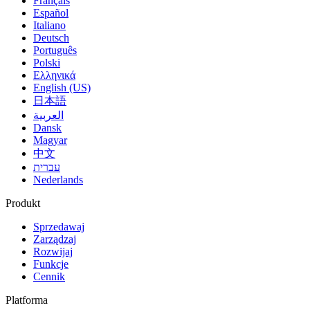
Français
Español
Italiano
Deutsch
Português
Polski
Ελληνικά
English (US)
日本語
العربية
Dansk
Magyar
中文
עברית
Nederlands
Produkt
Sprzedawaj
Zarządzaj
Rozwijaj
Funkcje
Cennik
Platforma