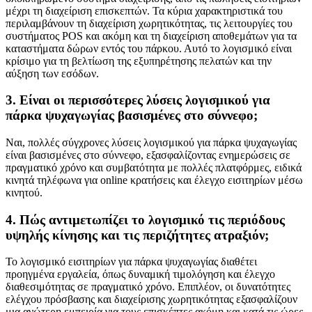
μέχρι τη διαχείριση επισκεπτών. Τα κύρια χαρακτηριστικά του
περιλαμβάνουν τη διαχείριση χωρητικότητας, τις λειτουργίες του
συστήματος POS και ακόμη και τη διαχείριση αποθεμάτων για τα
καταστήματα δώρων εντός του πάρκου. Αυτό το λογισμικό είναι
κρίσιμο για τη βελτίωση της εξυπηρέτησης πελατών και την
αύξηση των εσόδων.
3. Είναι οι περισσότερες λύσεις λογισμικού για
πάρκα ψυχαγωγίας βασισμένες στο σύννεφο;
Ναι, πολλές σύγχρονες λύσεις λογισμικού για πάρκα ψυχαγωγίας
είναι βασισμένες στο σύννεφο, εξασφαλίζοντας ενημερώσεις σε
πραγματικό χρόνο και συμβατότητα με πολλές πλατφόρμες, ειδικά
κινητά τηλέφωνα για online κρατήσεις και έλεγχο εισιτηρίων μέσω
κινητού.
4. Πώς αντιμετωπίζει το λογισμικό τις περιόδους
υψηλής κίνησης και τις περιζήτητες ατραξιόν;
Το λογισμικό εισιτηρίων για πάρκα ψυχαγωγίας διαθέτει
προηγμένα εργαλεία, όπως δυναμική τιμολόγηση και έλεγχο
διαθεσιμότητας σε πραγματικό χρόνο. Επιπλέον, οι δυνατότητες
ελέγχου πρόσβασης και διαχείρισης χωρητικότητας εξασφαλίζουν
μια ανώτερη εμπειρία για τους επισκέπτες ακόμη και κατά τις ώρες