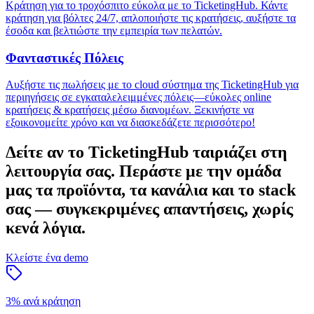
Κράτηση για το τροχόσπιτο εύκολα με το TicketingHub. Κάντε
κράτηση για βόλτες 24/7, απλοποιήστε τις κρατήσεις, αυξήστε τα
έσοδα και βελτιώστε την εμπειρία των πελατών.
Φανταστικές Πόλεις
Αυξήστε τις πωλήσεις με το cloud σύστημα της TicketingHub για
περιηγήσεις σε εγκαταλελειμμένες πόλεις—εύκολες online
κρατήσεις & κρατήσεις μέσω διανομέων. Ξεκινήστε να
εξοικονομείτε χρόνο και να διασκεδάζετε περισσότερο!
Δείτε αν το TicketingHub ταιριάζει στη
λειτουργία σας.
Περάστε με την ομάδα
μας τα προϊόντα, τα κανάλια και το stack
σας — συγκεκριμένες απαντήσεις, χωρίς
κενά λόγια.
Κλείστε ένα demo
3% ανά κράτηση