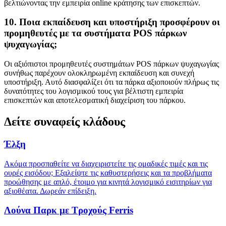
βελτιώνοντας την εμπειρία online κράτησης των επισκεπτών.
10. Ποια εκπαίδευση και υποστήριξη προσφέρουν οι
προμηθευτές με τα συστήματα POS πάρκων
ψυχαγωγίας;
Οι αξιόπιστοι προμηθευτές συστημάτων POS πάρκων ψυχαγωγίας
συνήθως παρέχουν ολοκληρωμένη εκπαίδευση και συνεχή
υποστήριξη. Αυτό διασφαλίζει ότι τα πάρκα αξιοποιούν πλήρως τις
δυνατότητες του λογισμικού τους για βέλτιστη εμπειρία
επισκεπτών και αποτελεσματική διαχείριση του πάρκου.
Δείτε συναφείς κλάδους
Έλξη
Ακόμα προσπαθείτε να διαχειριστείτε τις ομαδικές τιμές και τις
ουρές εισόδου; Εξαλείψτε τις καθυστερήσεις και τα προβλήματα
προώθησης με απλό, έτοιμο για κινητά λογισμικό εισιτηρίων για
αξιοθέατα. Δωρεάν επίδειξη.
Λούνα Παρκ με Τροχούς Ferris