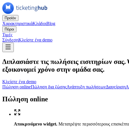
Προϊόν
Χαρακτηριστικά
Κλάδοι
Blog
Πόροι
Τιμές
Σύνδεση
Κλείστε ένα demo
Διπλασιάστε τις πωλήσεις εισιτηρίων σας.
εξοικονομεί χρόνο στην ομάδα σας.
Κλείστε ένα demo
Πώληση online
Πώληση δια ζώσης
Ανάπτυξη πωλήσεων
Διαχείριση
Α
Πώληση online
Αποκρινόμενο widget
.
Μετατρέψτε περισσότερους επισκέπτες