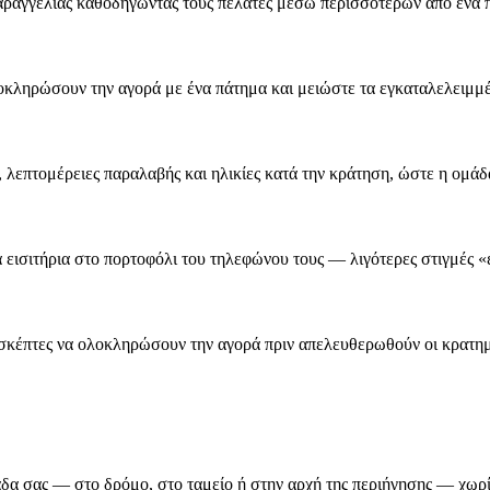
αραγγελίας καθοδηγώντας τους πελάτες μέσω περισσότερων από ένα π
οκληρώσουν την αγορά με ένα πάτημα και μειώστε τα εγκαταλελειμμέ
, λεπτομέρειες παραλαβής και ηλικίες κατά την κράτηση, ώστε η ομάδ
α εισιτήρια στο πορτοφόλι του τηλεφώνου τους — λιγότερες στιγμές «
σκέπτες να ολοκληρώσουν την αγορά πριν απελευθερωθούν οι κρατημέ
α σας — στο δρόμο, στο ταμείο ή στην αρχή της περιήγησης — χωρί