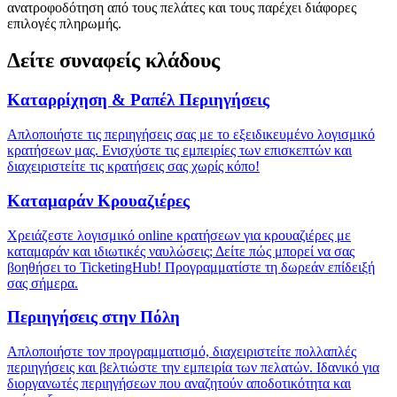
ανατροφοδότηση από τους πελάτες και τους παρέχει διάφορες
επιλογές πληρωμής.
Δείτε συναφείς κλάδους
Καταρρίχηση & Ραπέλ Περιηγήσεις
Απλοποιήστε τις περιηγήσεις σας με το εξειδικευμένο λογισμικό
κρατήσεων μας. Ενισχύστε τις εμπειρίες των επισκεπτών και
διαχειριστείτε τις κρατήσεις σας χωρίς κόπο!
Καταμαράν Κρουαζιέρες
Χρειάζεστε λογισμικό online κρατήσεων για κρουαζιέρες με
καταμαράν και ιδιωτικές ναυλώσεις; Δείτε πώς μπορεί να σας
βοηθήσει το TicketingHub! Προγραμματίστε τη δωρεάν επίδειξή
σας σήμερα.
Περιηγήσεις στην Πόλη
Απλοποιήστε τον προγραμματισμό, διαχειριστείτε πολλαπλές
περιηγήσεις και βελτιώστε την εμπειρία των πελατών. Ιδανικό για
διοργανωτές περιηγήσεων που αναζητούν αποδοτικότητα και