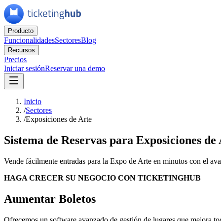
Producto
Funcionalidades
Sectores
Blog
Recursos
Precios
Iniciar sesión
Reservar una demo
Inicio
/
Sectores
/
Exposiciones de Arte
Sistema de Reservas para Exposiciones de 
Vende fácilmente entradas para la Expo de Arte en minutos con el avan
HAGA CRECER SU NEGOCIO CON TICKETINGHUB
Aumentar
B
oletos
Ofrecemos un software avanzado de gestión de lugares que mejora toda l