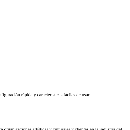
guración rápida y características fáciles de usar.
rganizaciones artísticas y culturales y clientes en la industria del