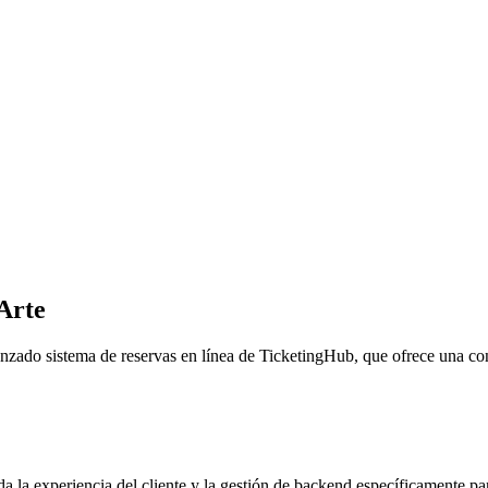
Arte
zado sistema de reservas en línea de TicketingHub, que ofrece una confi
a experiencia del cliente y la gestión de backend específicamente para o