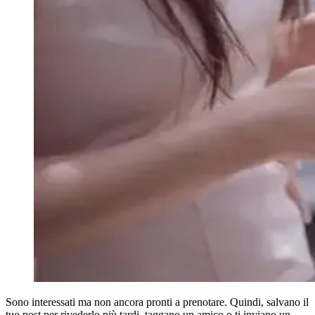
Sono interessati ma non ancora pronti a prenotare. Quindi, salvano il
tuo post per rivederlo più tardi, taggano un amico o ti inviano un