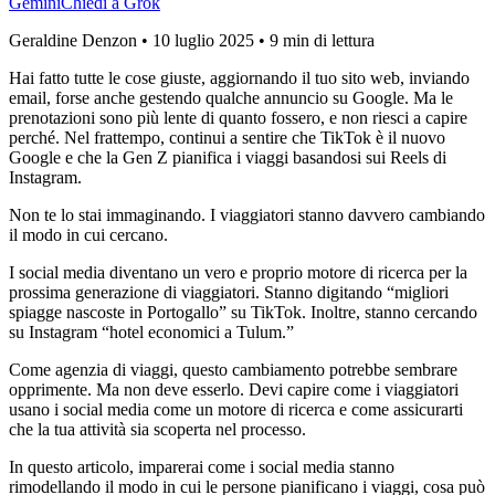
Gemini
Chiedi a Grok
Geraldine Denzon
•
10 luglio 2025
•
9 min di lettura
Hai fatto tutte le cose giuste, aggiornando il tuo sito web, inviando
email, forse anche gestendo qualche annuncio su Google. Ma le
prenotazioni sono più lente di quanto fossero, e non riesci a capire
perché. Nel frattempo, continui a sentire che TikTok è il nuovo
Google e che la Gen Z pianifica i viaggi basandosi sui Reels di
Instagram.
Non te lo stai immaginando. I viaggiatori stanno davvero cambiando
il modo in cui cercano.
I social media diventano un vero e proprio motore di ricerca per la
prossima generazione di viaggiatori.
Stanno digitando “migliori
spiagge nascoste in Portogallo” su TikTok. Inoltre, stanno cercando
su Instagram “hotel economici a Tulum.”
Come agenzia di viaggi, questo cambiamento potrebbe sembrare
opprimente. Ma non deve esserlo. Devi capire come i viaggiatori
usano i social media come un motore di ricerca e come assicurarti
che la tua attività sia scoperta nel processo.
In questo articolo, imparerai come i social media stanno
rimodellando il modo in cui le persone pianificano i viaggi, cosa può