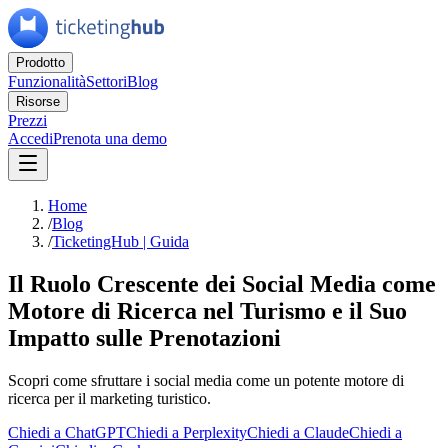
Prodotto
Funzionalità
Settori
Blog
Risorse
Prezzi
Accedi
Prenota una demo
Home
/
Blog
/
TicketingHub | Guida
Il Ruolo Crescente dei Social Media come
Motore di Ricerca nel Turismo e il Suo
Impatto sulle Prenotazioni
Scopri come sfruttare i social media come un potente motore di
ricerca per il marketing turistico.
Chiedi a ChatGPT
Chiedi a Perplexity
Chiedi a Claude
Chiedi a