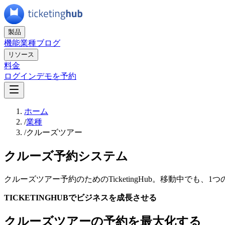
製品
機能
業種
ブログ
リソース
料金
ログイン
デモを予約
ホーム
/
業種
/
クルーズツアー
クルーズ予約システム
クルーズツアー予約のためのTicketingHub。移動中で
TICKETINGHUBでビジネスを成長させる
クルーズツアーの予約を最大化する