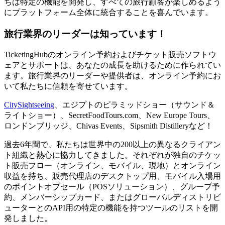
ちは特定の機能を開発し、すべての旅行顧客が楽しめるよう
にプラットフォーム全体に統合することを喜んでいます。
旅行業界のリーダーは知っています！
TicketingHubのオンライン予約およびチケット販売ソフトウ
ェアとサポートは、あなたの成長を助けるために作られてい
ます。旅行業界のリーダーや提供者は、オンライン予約にお
いて私たちに信頼を寄せています。
CitySightseeing
、エジプトのピラミッドショー（サウンド＆
ライトショー）、SecretFoodTours.com、New Europe Tours、
ロンドンブリッジ、Chivas Events、Sipsmith Distilleryなど！
過去6年間で、私たちは世界中の200以上の異なるクライアン
ト組織と熱心に協力してきました。それぞれが独自のチケッ
ト販売フロー（オンライン、モバイル、現地）とオンライン
収益を持ち、販売代理店のデスクトップ用、モバイル入場用
のポイントオブセール（POSソリューション）、グループ予
約、メンバーシップカード、またはグローバルディストリビ
ューターとのAPI用の特定の機能を持つツールのリストを開
発しました。