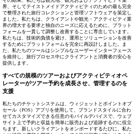
その結果、私たちは観光地、観光およびアクティビティ業
界、そしてテイストメイドアクティビティのための最も完全
で整理された旅行コレクションと管理ソフトウェアを策定し
ました。私たちは、クライアントや観光・アクティビティ業
界の増大する要求と独自のニーズに応えるために、プラット
フォームを一貫して調整し改善することに専念しています。
私たちは、技術的負債を避け、運用とソリューションを改善
するためにプラットフォームを完全に再設計しました。ま
た、私たちのツールはシンプルなユーザーインターフェース
を維持し、旅行プロセス中にクライアントと消費者の安心を
提供します。
すべての規模のツアーおよびアクティビティオペ
レーターがツアー予約を成長させ、管理するのを
支援
私たちのチケットシステムは、ウィジェットとポイントオブ
セール（POS）アプリを使用して、ブランドスタイルに合わ
せてカスタマイズできる任意のモバイルデバイスで、ウェブ
サイト上で予約と収益を簡単に販売および追跡するのに役立
ちます。新しいクライアントをオンボードするたびに、私た