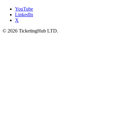
YouTube
LinkedIn
X
©
2026
TicketingHub LTD.