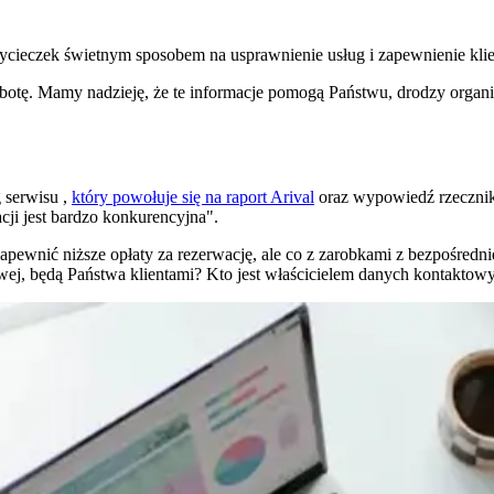
cieczek świetnym sposobem na usprawnienie usług i zapewnienie klie
robotę. Mamy nadzieję, że te informacje pomogą Państwu, drodzy organi
 serwisu
,
który powołuje się na raport Arival
oraz wypowiedź rzecznik
acji jest bardzo konkurencyjna".
wnić niższe opłaty za rezerwację, ale co z zarobkami z bezpośredniej
wej, będą Państwa klientami? Kto jest właścicielem danych kontaktow