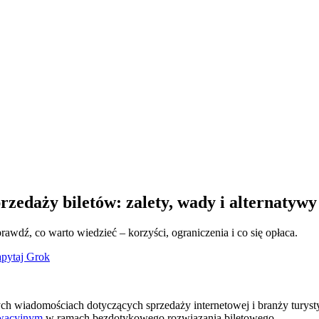
zedaży biletów: zalety, wady i alternatywy
awdź, co warto wiedzieć – korzyści, ograniczenia i co się opłaca.
pytaj Grok
h wiadomościach dotyczących sprzedaży internetowej i branży turysty
rwacyjnym
w ramach bezdotykowego rozwiązania biletowego.