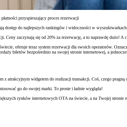
płatności przyspieszający proces rezerwacji
ają dostęp do najlepszych rankingów i widoczności w wyszukiwarkach
ji. Ceny zaczynają się od 20% za rezerwację, a to naprawdę dużo! A 
iecie, oferuje teraz system rezerwacji dla swoich operatorów. Oznacza
daży biletów bezpośrednio na swojej stronie internetowej, a jednocze
 z atrakcyjnym widgetem do realizacji transakcji. Coś, czego pragną op
tosować go do swojej marki. To proste i ładnie wygląda!
ększych rynków internetowych OTA na świecie, a na Twojej stronie r