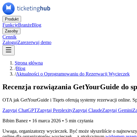
Produkt
Funkcje
Branże
Blog
Zasoby
Cennik
Zaloguj
Zarezerwuj demo
Strona główna
/
Blog
/
Aktualności o Oprogramowaniu do Rezerwacji Wycieczek
Recenzja rozwiązania GetYourGuide do spr
OTA jak GetYourGuide i Tiqets oferują systemy rezerwacji online. Spr
Zapytaj ChatGPT
Zapytaj Perplexity
Zapytaj Claude
Zapytaj Gemini
Za
Bibim Banez
•
16 marca 2026
•
5 min czytania
Uwaga, organizatorzy wycieczek. Być może słyszeliście o najnowszyc
online dla organizatorów wycieczek – z atrakcyjnym
widgetem reze