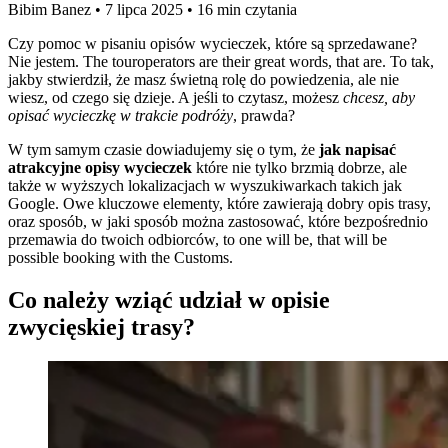
Bibim Banez
•
7 lipca 2025
•
16 min czytania
Czy pomoc w pisaniu opisów wycieczek, które są sprzedawane?
Nie jestem. The touroperators are their great words, that are. To tak,
jakby stwierdził, że masz świetną rolę do powiedzenia, ale nie
wiesz, od czego się dzieje. A jeśli to czytasz, możesz
chcesz, aby
opisać wycieczkę w trakcie podróży
, prawda?
W tym samym czasie dowiadujemy się o tym, że
jak napisać
atrakcyjne opisy wycieczek
które nie tylko brzmią dobrze, ale
także w wyższych lokalizacjach w wyszukiwarkach takich jak
Google. Owe kluczowe elementy, które zawierają dobry opis trasy,
oraz sposób, w jaki sposób można zastosować, które bezpośrednio
przemawia do twoich odbiorców, to one will be, that will be
possible booking with the Customs.
Co należy wziąć udział w opisie
zwycięskiej trasy?