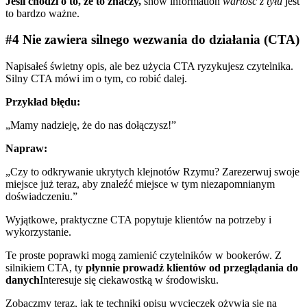
Jeśli chodzi o to, że to znaczy,
show information
wartość z tyłu
jest
to bardzo ważne.
#4 Nie zawiera silnego wezwania do działania (CTA)
Napisałeś świetny opis, ale bez użycia CTA ryzykujesz czytelnika.
Silny CTA mówi im o tym, co robić dalej.
Przykład błędu:
„Mamy nadzieję, że do nas dołączysz!”
Napraw:
„Czy to odkrywanie ukrytych klejnotów Rzymu? Zarezerwuj swoje
miejsce już teraz, aby znaleźć miejsce w tym niezapomnianym
doświadczeniu.”
Wyjątkowe, praktyczne CTA popytuje klientów na potrzeby i
wykorzystanie.
Te proste poprawki mogą zamienić czytelników w bookerów. Z
silnikiem CTA, ty
płynnie prowadź klientów od przeglądania do
danych
Interesuje się ciekawostką w środowisku.
Zobaczmy teraz, jak te techniki opisu wycieczek ożywią się na