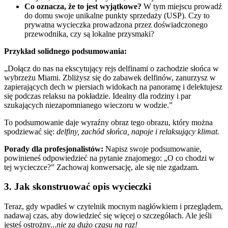
Co oznacza, że to jest wyjątkowe?
W tym miejscu prowadź
do domu swoje unikalne punkty sprzedaży (USP). Czy to
prywatna wycieczka prowadzona przez doświadczonego
przewodnika, czy są lokalne przysmaki?
Przykład solidnego podsumowania:
„Dołącz do nas na ekscytujący rejs delfinami o zachodzie słońca w
wybrzeżu Miami. Zbliżysz się do zabawek delfinów, zanurzysz w
zapierających dech w piersiach widokach na panoramę i delektujesz
się podczas relaksu na pokładzie. Idealny dla rodziny i par
szukających niezapomnianego wieczoru w wodzie.”
To podsumowanie daje wyraźny obraz tego obrazu, który można
spodziewać się:
delfiny, zachód słońca, napoje i relaksujący klimat.
Porady dla profesjonalistów:
Napisz swoje podsumowanie,
powinieneś odpowiedzieć na pytanie znajomego: „O co chodzi w
tej wycieczce?” Zachowaj konwersację, ale się nie zgadzam.
3. Jak skonstruować opis wycieczki
Teraz, gdy wpadłeś w czytelnik mocnym nagłówkiem i przeglądem,
nadawaj czas, aby dowiedzieć się więcej o szczegółach. Ale jeśli
jesteś ostrożny...
nie za dużo czasu na raz!