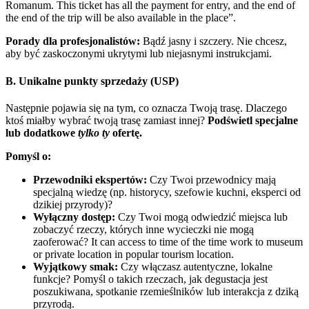
Romanum. This ticket has all the payment for entry, and the end of
the end of the trip will be also available in the place”.
Porady dla profesjonalistów:
Bądź jasny i szczery. Nie chcesz,
aby być zaskoczonymi ukrytymi lub niejasnymi instrukcjami.
B. Unikalne punkty sprzedaży (USP)
Następnie pojawia się na tym, co oznacza Twoją trasę. Dlaczego
ktoś miałby wybrać twoją trasę zamiast innej?
Podświetl specjalne
lub dodatkowe
tylko ty
ofertę.
Pomyśl o:
Przewodniki ekspertów:
Czy Twoi przewodnicy mają
specjalną wiedzę (np. historycy, szefowie kuchni, eksperci od
dzikiej przyrody)?
Wyłączny dostęp:
Czy Twoi mogą odwiedzić miejsca lub
zobaczyć rzeczy, których inne wycieczki nie mogą
zaoferować? It can access to time of the time work to museum
or private location in popular tourism location.
Wyjątkowy smak:
Czy włączasz autentyczne, lokalne
funkcje? Pomyśl o takich rzeczach, jak degustacja jest
poszukiwana, spotkanie rzemieślników lub interakcja z dziką
przyrodą.