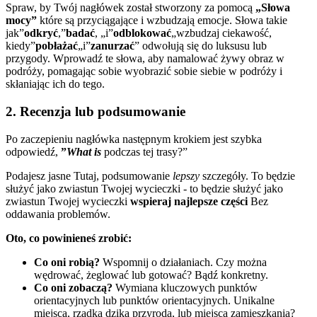
Spraw, by Twój nagłówek został stworzony za pomocą
„Słowa
mocy”
które są przyciągające i wzbudzają emocje. Słowa takie
jak”
odkryć
,”
badać
, „i”
odblokować
„wzbudzaj ciekawość,
kiedy”
pobłażać
„i”
zanurzać
” odwołują się do luksusu lub
przygody. Wprowadź te słowa, aby namalować żywy obraz w
podróży, pomagając sobie wyobrazić sobie siebie w podróży i
skłaniając ich do tego.
2. Recenzja lub podsumowanie
Po zaczepieniu nagłówka następnym krokiem jest szybka
odpowiedź,
”
What is
podczas tej trasy?”
Podajesz jasne Tutaj, podsumowanie
lepszy
szczegóły. To będzie
służyć jako zwiastun Twojej wycieczki - to będzie służyć jako
zwiastun Twojej wycieczki
wspieraj najlepsze części
Bez
oddawania problemów.
Oto, co powinieneś zrobić:
Co oni robią?
Wspomnij o działaniach. Czy można
wędrować, żeglować lub gotować? Bądź konkretny.
Co oni zobaczą?
Wymiana kluczowych punktów
orientacyjnych lub punktów orientacyjnych. Unikalne
miejsca, rzadka dzika przyroda, lub miejsca zamieszkania?