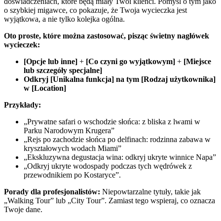
doświadczeniach, które będą miały Twoi klienci. Pomyśl o tym jako
o szybkiej migawce, co pokazuje, że Twoja wycieczka jest
wyjątkowa, a nie tylko kolejka ogólna.
Oto proste, które można zastosować, pisząc świetny nagłówek
wycieczek:
[Opcje lub inne]
+
[Co czyni go wyjątkowym]
+
[Miejsce
lub szczegóły specjalne]
Odkryj [Unikalna funkcja] na tym [Rodzaj użytkownika]
w [Location]
Przykłady:
„Prywatne safari o wschodzie słońca: z bliska z lwami w
Parku Narodowym Krugera”
„Rejs po zachodzie słońca po delfinach: rodzinna zabawa w
kryształowych wodach Miami”
„Ekskluzywna degustacja wina: odkryj ukryte winnice Napa”
„Odkryj ukryte wodospady podczas tych wędrówek z
przewodnikiem po Kostaryce”.
Porady dla profesjonalistów:
Niepowtarzalne tytuły, takie jak
„Walking Tour” lub „City Tour”. Zamiast tego wspieraj, co oznacza
Twoje dane.