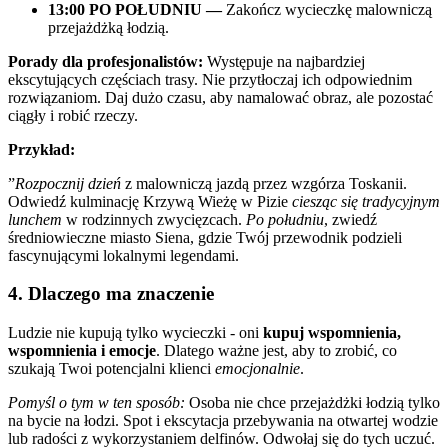
13:00 PO POŁUDNIU —
Zakończ wycieczkę malowniczą
przejażdżką łodzią.
Porady dla profesjonalistów:
Występuje na najbardziej
ekscytujących częściach trasy. Nie przytłoczaj ich odpowiednim
rozwiązaniom. Daj dużo czasu, aby namalować obraz, ale pozostać
ciągły i robić rzeczy.
Przykład:
”
Rozpocznij dzień
z malowniczą jazdą przez wzgórza Toskanii.
Odwiedź kulminację Krzywą Wieżę w Pizie
ciesząc się tradycyjnym
lunchem
w rodzinnych zwycięzcach.
Po południu
, zwiedź
średniowieczne miasto Siena, gdzie Twój przewodnik podzieli
fascynującymi lokalnymi legendami.
4. Dlaczego ma znaczenie
Ludzie nie kupują tylko wycieczki - oni
kupuj wspomnienia,
wspomnienia i emocje
. Dlatego ważne jest, aby to zrobić, co
szukają Twoi potencjalni klienci
emocjonalnie
.
Pomyśl o tym w ten sposób:
Osoba nie chce przejażdżki łodzią tylko
na bycie na łodzi. Spot i ekscytacja przebywania na otwartej wodzie
lub radości z wykorzystaniem delfinów. Odwołaj się do tych uczuć.