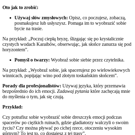
Oto jak to zrobić:
Używaj słów zmysłowych:
Opisz, co poczujesz, zobaczą,
posmakujesz lub usłyszysz. Pomaga im to wyobrazić sobie
bycie na trasie.
Na przykład: „Poczuj ciepłą bryzę, ślizgając się po krystalicznie
czystych wodach Karaibów, obserwując, jak słońce zanurza się pod
horyzontem”.
Pomyśl o twarzy:
Wyobraź sobie siebie przez czytelnika.
Na przykład: „Wyobraź sobie, jak spacerujesz po wielowiekowych
winnicach, popijając wino pod złotym toskańskim słońcem”.
Porady dla profesjonalistów:
Używaj języka, który przemawia
bezpośrednio do ich emocji.
Zadawaj pytania
które zachęcają mnie
do myślenia o tym, jak się czują.
Przykład:
Czy potrafisz sobie wyobrazić sobie dreszczyk emocji podczas
spacerów po ciężkich ruinach, gdzie gladiatorzy walczyli o swoim
życiu? Czy można pływać po cichej rzece, otoczeniu wysokim
górnym? To jest to, co dostajesz z tej trasy”.