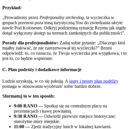
Przykład:
„Prowadzony przez
Profesjonalny archeolog
, ta wycieczka w
grupach przenosi poza trasą turystyczną You do zwiedzania
ukryte
tunele
Pod Koloseum. Odkryj podziemną sytuację Rzymu jak nigdy
dotąd
wyłączony dostęp
na terenach zamkniętych dla publiczności”.
Porady dla profesjonalistów:
Zadaj sobie pytanie: „Dlaczego ktoś
miałby żałować, że nie zarezerwował tej wycieczki?” Brzmi
odpowiedź: to, co oznacza, że Twoja wycieczka jest wyjątkowa, i to
jest to, co będzie wspierane.
C. Plan podróży i dodatkowe informacje
Ludzie uzyskują, w co się pakują. A
jasny i prosty plan podróży
pomaga w stosowaniu
wyobrazić sobie
bardzo dobrze.
Sformatuj to w ten sposób:
9:00 RANO —
Spotkaj się na centralnym placu na
prezentacjach i kawę powitalną.
9:30 RANO —
Odwiedź pierwsze miejsce historyczne:
starożytne mury miejskie.
11:00 —
Zjedz tradycyjny lunch w lokalnej kawiarni.