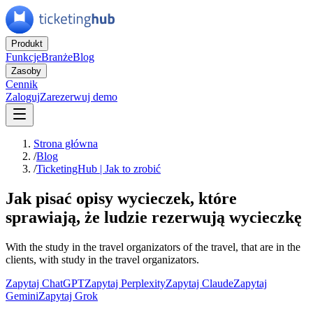
Produkt
Funkcje
Branże
Blog
Zasoby
Cennik
Zaloguj
Zarezerwuj demo
Strona główna
/
Blog
/
TicketingHub | Jak to zrobić
Jak pisać opisy wycieczek, które
sprawiają, że ludzie rezerwują wycieczkę
With the study in the travel organizators of the travel, that are in the
clients, with study in the travel organizators.
Zapytaj ChatGPT
Zapytaj Perplexity
Zapytaj Claude
Zapytaj
Gemini
Zapytaj Grok