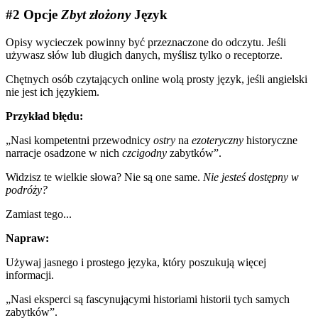
#2 Opcje
Zbyt złożony
Język
Opisy wycieczek powinny być przeznaczone do odczytu. Jeśli
używasz słów lub długich danych, myślisz tylko o receptorze.
Chętnych osób czytających online wolą prosty język, jeśli angielski
nie jest ich językiem.
Przykład błędu:
„Nasi kompetentni przewodnicy
ostry
na
ezoteryczny
historyczne
narracje osadzone w nich
czcigodny
zabytków”.
Widzisz te wielkie słowa? Nie są one same.
Nie jesteś dostępny w
podróży?
Zamiast tego...
Napraw:
Używaj jasnego i prostego języka, który
poszukują więcej
informacji.
„Nasi eksperci są fascynującymi historiami historii tych samych
zabytków”.