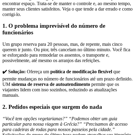
encontrar espaço. Trata-se de manter o controle e, ao mesmo tempo,
manter seus clientes satisfeitos. Veja o que tende a dar errado e como
corrigi-lo.
1. O problema imprevisível do número de
funcionários
Um grupo reserva para 20 pessoas, mas, de repente, mais cinco
querem ir junto. Ou pior, três cancelam no último minuto. Você fica
se esforçando para remodelar os assentos, o transporte e,
possivelmente, até mesmo os arranjos das refeições.
✔️ Solução:
Ofereça um
política de modificação flexível
que
permite mudanças no número de funcionários até um prazo definido.
UM
sistema de reserva de autoatendimento
permite que os
viajantes lidem com isso sozinhos, reduzindo as atualizações
manuais.
2. Pedidos especiais que surgem do nada
“Você tem opções vegetarianas?” “Podemos obter um guia
particular para nossa viagem à Grécia?” “Precisamos de acesso
para cadeiras de rodas para nossos passeios pela cidade.”
Solicitações de grupo de última hora podem atrapalhar seu itinerário