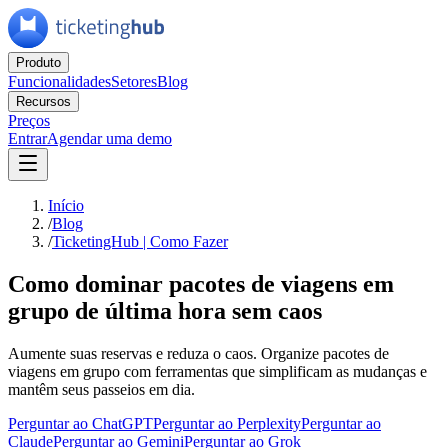
Produto
Funcionalidades
Setores
Blog
Recursos
Preços
Entrar
Agendar uma demo
Início
/
Blog
/
TicketingHub | Como Fazer
Como dominar pacotes de viagens em
grupo de última hora sem caos
Aumente suas reservas e reduza o caos. Organize pacotes de
viagens em grupo com ferramentas que simplificam as mudanças e
mantêm seus passeios em dia.
Perguntar ao ChatGPT
Perguntar ao Perplexity
Perguntar ao
Claude
Perguntar ao Gemini
Perguntar ao Grok