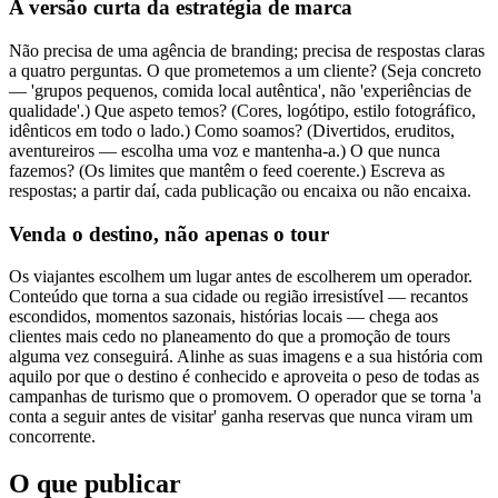
A versão curta da estratégia de marca
Não precisa de uma agência de branding; precisa de respostas claras
a quatro perguntas. O que prometemos a um cliente? (Seja concreto
— 'grupos pequenos, comida local autêntica', não 'experiências de
qualidade'.) Que aspeto temos? (Cores, logótipo, estilo fotográfico,
idênticos em todo o lado.) Como soamos? (Divertidos, eruditos,
aventureiros — escolha uma voz e mantenha-a.) O que nunca
fazemos? (Os limites que mantêm o feed coerente.) Escreva as
respostas; a partir daí, cada publicação ou encaixa ou não encaixa.
Venda o destino, não apenas o tour
Os viajantes escolhem um lugar antes de escolherem um operador.
Conteúdo que torna a sua cidade ou região irresistível — recantos
escondidos, momentos sazonais, histórias locais — chega aos
clientes mais cedo no planeamento do que a promoção de tours
alguma vez conseguirá. Alinhe as suas imagens e a sua história com
aquilo por que o destino é conhecido e aproveita o peso de todas as
campanhas de turismo que o promovem. O operador que se torna 'a
conta a seguir antes de visitar' ganha reservas que nunca viram um
concorrente.
O que publicar