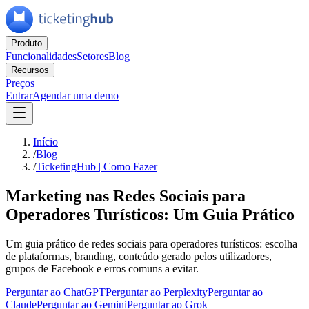
Produto
Funcionalidades
Setores
Blog
Recursos
Preços
Entrar
Agendar uma demo
Início
/
Blog
/
TicketingHub | Como Fazer
Marketing nas Redes Sociais para
Operadores Turísticos: Um Guia Prático
Um guia prático de redes sociais para operadores turísticos: escolha
de plataformas, branding, conteúdo gerado pelos utilizadores,
grupos de Facebook e erros comuns a evitar.
Perguntar ao ChatGPT
Perguntar ao Perplexity
Perguntar ao
Claude
Perguntar ao Gemini
Perguntar ao Grok