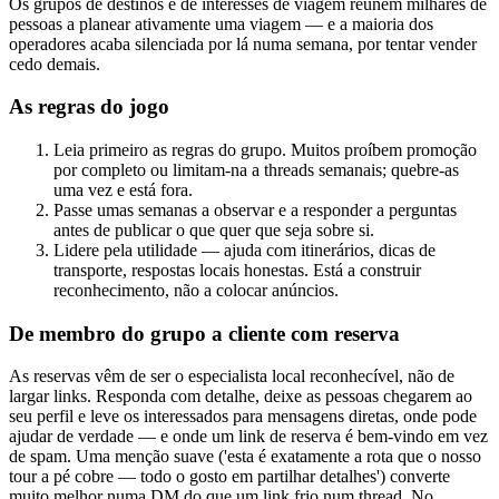
Os grupos de destinos e de interesses de viagem reúnem milhares de
pessoas a planear ativamente uma viagem — e a maioria dos
operadores acaba silenciada por lá numa semana, por tentar vender
cedo demais.
As regras do jogo
Leia primeiro as regras do grupo. Muitos proíbem promoção
por completo ou limitam-na a threads semanais; quebre-as
uma vez e está fora.
Passe umas semanas a observar e a responder a perguntas
antes de publicar o que quer que seja sobre si.
Lidere pela utilidade — ajuda com itinerários, dicas de
transporte, respostas locais honestas. Está a construir
reconhecimento, não a colocar anúncios.
De membro do grupo a cliente com reserva
As reservas vêm de ser o especialista local reconhecível, não de
largar links. Responda com detalhe, deixe as pessoas chegarem ao
seu perfil e leve os interessados para mensagens diretas, onde pode
ajudar de verdade — e onde um link de reserva é bem-vindo em vez
de spam. Uma menção suave ('esta é exatamente a rota que o nosso
tour a pé cobre — todo o gosto em partilhar detalhes') converte
muito melhor numa DM do que um link frio num thread. No