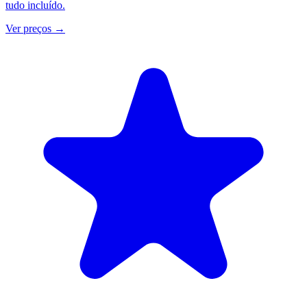
tudo incluído.
Ver preços
→