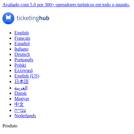
Avaliado com 5.0 por 300+ operadores turísticos em todo o mundo.
English
Français
Español
Italiano
Deutsch
Português
Polski
Ελληνικά
English (US)
日本語
العربية
Dansk
Magyar
中文
עברית
Nederlands
Produto