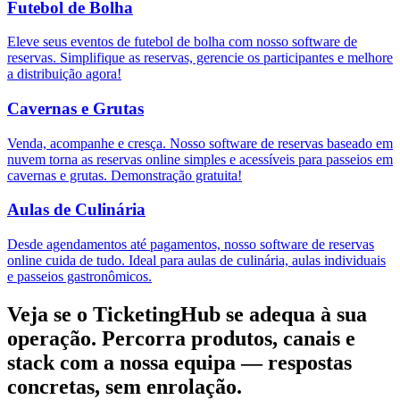
Futebol de Bolha
Eleve seus eventos de futebol de bolha com nosso software de
reservas. Simplifique as reservas, gerencie os participantes e melhore
a distribuição agora!
Cavernas e Grutas
Venda, acompanhe e cresça. Nosso software de reservas baseado em
nuvem torna as reservas online simples e acessíveis para passeios em
cavernas e grutas. Demonstração gratuita!
Aulas de Culinária
Desde agendamentos até pagamentos, nosso software de reservas
online cuida de tudo. Ideal para aulas de culinária, aulas individuais
e passeios gastronômicos.
Veja se o TicketingHub se adequa à sua
operação.
Percorra produtos, canais e
stack com a nossa equipa — respostas
concretas, sem enrolação.