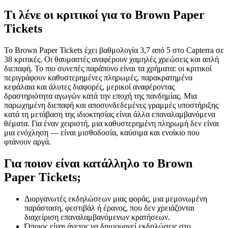
Τι λένε οι κριτικοί για το Brown Paper
Tickets
Το Brown Paper Tickets έχει βαθμολογία 3,7 από 5 στο Capterra σε
38 κριτικές. Οι θαυμαστές αναφέρουν χαμηλές χρεώσεις και απλή
διεπαφή. Το πιο συνεπές παράπονο είναι τα χρήματα: οι κριτικοί
περιγράφουν καθυστερημένες πληρωμές, παρακρατημένα
κεφάλαια και άλυτες διαφορές, μερικοί αναφέροντας
δραστηριότητα αγωγών κατά την εποχή της πανδημίας. Μια
παρωχημένη διεπαφή και αποσυνδεδεμένες γραμμές υποστήριξης
κατά τη μετάβαση της ιδιοκτησίας είναι άλλα επαναλαμβανόμενα
θέματα. Για έναν χειριστή, μια καθυστερημένη πληρωμή δεν είναι
μια ενόχληση — είναι μισθοδοσία, καύσιμα και ενοίκιο που
φτάνουν αργά.
Για ποιον είναι κατάλληλο το Brown
Paper Tickets;
Διοργανωτές εκδηλώσεων μιας φοράς, μια μεμονωμένη
παράσταση, φεστιβάλ ή έρανος, που δεν χρειάζονται
διαχείριση επαναλαμβανόμενων κρατήσεων.
Όποιος είναι άνετος να δημιουργεί εκδηλώσεις στο