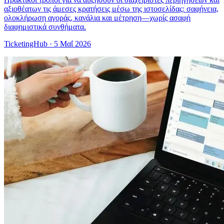
αξιοθέατων τις άμεσες κρατήσεις μέσω της ιστοσελίδας: σαφήνεια,
ολοκλήρωση αγοράς, κανάλια και μέτρηση—χωρίς ασαφή
διαφημιστικά συνθήματα.
TicketingHub
·
5 Μαΐ 2026