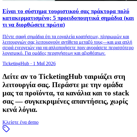
Είναι το σύστημα τουριστικού σας πράκτορα πολύ
κατακερματισμένο; 5 προειδοποιητικά σημάδια (και
τι να διορθώσετε πρώτα)
Πέντε σαφή σημάδια ότι τα εργαλεία κρατήσεων, πληρωμών και
λειτουργιών σας λειτουργούν αντίθετα μεταξύ τους—και μια απλή
σειρά ενεργειών για να απλοποιήσετε πριν αγοράσετε περισσότερο
λογισμικό. Για ομάδες περιηγήσεων και αξιοθέατων.
TicketingHub
·
1 Μαΐ 2026
Δείτε αν το TicketingHub ταιριάζει στη
λειτουργία σας.
Περάστε με την ομάδα
μας τα προϊόντα, τα κανάλια και το stack
σας — συγκεκριμένες απαντήσεις, χωρίς
κενά λόγια.
Κλείστε ένα demo