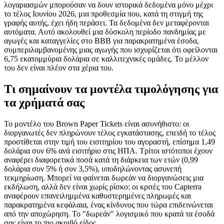
λογαριασμών μπορούσαν να δουν ιστορικά δεδομένα μόνο μέχρι
το τέλος Ιουνίου 2026, μια προθεσμία που, κατά τη στιγμή της
γραφής αυτής, έχει ήδη περάσει. Τα δεδομένα δεν μεταφέρονται
αυτόματα. Αυτό ακολουθεί μια δύσκολη περίοδο πανδημίας με
αγωγές και καταγγελίες στο BBB για παρακρατημένα έσοδα,
συμπεριλαμβανομένης μιας αγωγής που ισχυρίζεται ότι οφείλονται
6,75 εκατομμύρια δολάρια σε καλλιτεχνικές ομάδες. Το μέλλον
του δεν είναι πλέον στα χέρια του.
Τι σημαίνουν τα μοντέλα τιμολόγησης για
τα χρήματά σας
Το μοντέλο του Brown Paper Tickets είναι ασυνήθιστο: οι
διοργανωτές δεν πληρώνουν τέλος εγκατάστασης, επειδή το τέλος
προστίθεται στην τιμή του εισιτηρίου του αγοραστή, επίσημα 1,49
δολάρια συν 6% ανά εισιτήριο στις ΗΠΑ. Τρίτοι ιστότοποι έχουν
αναφέρει διαφορετικά ποσά κατά τη διάρκεια των ετών (0,99
δολάρια συν 5% ή συν 3,5%), υποδηλώνοντας ασυνεπή
τεκμηρίωση. Μπορεί να φαίνεται δωρεάν να διοργανώσεις μια
εκδήλωση, αλλά δεν είναι χωρίς ρίσκο: οι κριτές του Capterra
αναφέρουν επανειλημμένα καθυστερημένες πληρωμές και
παρακρατημένα κεφάλαια, ένας κίνδυνος που τώρα επιδεινώνεται
από την αποχώρηση. Το "δωρεάν" λογισμικό που κρατά τα έσοδά
σας είναι το πιο ακριβό είδος.