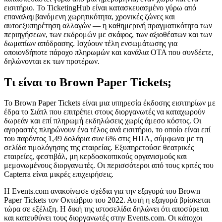
εισιτήριο. Το TicketingHub είναι κατασκευασμένο γύρω από
επαναλαμβανόμενη χωρητικότητα, χρονικές ζώνες και
αυτοεξυπηρέτηση αλλαγών — η καθημερινή πραγματικότητα των
περιηγήσεων, των εκδρομών με σκάφος, των αξιοθέατων και των
δωματίων απόδρασης. Ισχύουν τέλη ενσωμάτωσης για
οποιονδήποτε πάροχο πληρωμών και κανάλια OTA που συνδέετε,
δηλώνονται εκ των προτέρων.
Τι είναι το Brown Paper Tickets;
Το Brown Paper Tickets είναι μια υπηρεσία έκδοσης εισιτηρίων με
έδρα το Σιάτλ που επιτρέπει στους διοργανωτές να καταχωρούν
δωρεάν και επί πληρωμή εκδηλώσεις χωρίς άμεσο κόστος. Οι
αγοραστές πληρώνουν ένα τέλος ανά εισιτήριο, το οποίο είναι επί
του παρόντος 1,49 δολάρια συν 6% στις ΗΠΑ, σύμφωνα με τη
σελίδα τιμολόγησης της εταιρείας. Εξυπηρετούσε θεατρικές
εταιρείες, φεστιβάλ, μη κερδοσκοπικούς οργανισμούς και
μεμονωμένους διοργανωτές. Οι περισσότεροι από τους κριτές του
Capterra είναι μικρές επιχειρήσεις.
Η Events.com ανακοίνωσε σχέδια για την εξαγορά του Brown
Paper Tickets τον Οκτώβριο του 2022. Αυτή η εξαγορά βρίσκεται
τώρα σε εξέλιξη. Η δική της ιστοσελίδα δηλώνει ότι αποσύρεται
και κατευθύνει τους διοργανωτές στην Events.com. Οι κάτοχοι