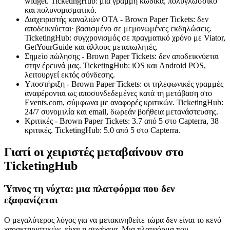
widget. TicketingHub: μία γραμμή κώδικα, πολυγλωσσικό
και πολυνομισματικό.
Διαχειριστής καναλιών OTA - Brown Paper Tickets: δεν
αποδεικνύεται· βασισμένο σε μεμονωμένες εκδηλώσεις.
TicketingHub: συγχρονισμός σε πραγματικό χρόνο με Viator,
GetYourGuide και άλλους μεταπωλητές.
Σημείο πώλησης - Brown Paper Tickets: δεν αποδεικνύεται
στην έρευνά μας. TicketingHub: iOS και Android POS,
λειτουργεί εκτός σύνδεσης.
Υποστήριξη - Brown Paper Tickets: οι τηλεφωνικές γραμμές
αναφέρονται ως αποσυνδεδεμένες κατά τη μετάβαση στο
Events.com, σύμφωνα με αναφορές κριτικών. TicketingHub:
24/7 συνομιλία και email, δωρεάν βοήθεια μετανάστευσης.
Κριτικές - Brown Paper Tickets: 3.7 από 5 στο Capterra, 38
κριτικές. TicketingHub: 5.0 από 5 στο Capterra.
Γιατί οι χειριστές μεταβαίνουν στο
TicketingHub
Ύπνος τη νύχτα: μια πλατφόρμα που δεν
εξαφανίζεται
Ο μεγαλύτερος λόγος για να μετακινηθείτε τώρα δεν είναι το κενό
χαρακτηριστικών, είναι η συνέχεια. Μια πλατφόρμα που