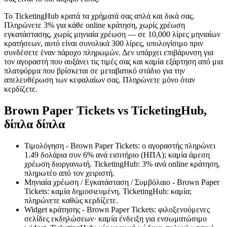
Το TicketingHub κρατά τα χρήματά σας απλά και δικά σας.
Πληρώνετε 3% για κάθε online κράτηση, χωρίς χρέωση
εγκατάστασης, χωρίς μηνιαία χρέωση — σε 10,000 λίρες μηνιαίων
κρατήσεων, αυτό είναι συνολικά 300 λίρες, υπολογίσιμο πριν
συνδέσετε έναν πάροχο πληρωμών. Δεν υπάρχει επιβάρυνση για
τον αγοραστή που αυξάνει τις τιμές σας και καμία εξάρτηση από μια
πλατφόρμα που βρίσκεται σε μεταβατικό στάδιο για την
απελευθέρωση των κεφαλαίων σας. Πληρώνετε μόνο όταν
κερδίζετε.
Brown Paper Tickets vs TicketingHub,
δίπλα δίπλα
Τιμολόγηση - Brown Paper Tickets: ο αγοραστής πληρώνει
1.49 δολάρια συν 6% ανά εισιτήριο (ΗΠΑ); καμία άμεση
χρέωση διοργανωτή. TicketingHub: 3% ανά online κράτηση,
πληρωτέο από τον χειριστή.
Μηνιαία χρέωση / Εγκατάσταση / Συμβόλαιο - Brown Paper
Tickets: καμία δημοσιευμένη. TicketingHub: καμία;
πληρώνετε καθώς κερδίζετε.
Widget κράτησης - Brown Paper Tickets: φιλοξενούμενες
σελίδες εκδηλώσεων· καμία ένδειξη για ενσωματώσιμο