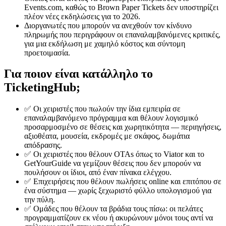
Events.com, καθώς το Brown Paper Tickets δεν υποστηρίζει
πλέον νέες εκδηλώσεις για το 2026.
Διοργανωτές που μπορούν να ανεχθούν τον κίνδυνο
πληρωμής που περιγράφουν οι επαναλαμβανόμενες κριτικές,
για μια εκδήλωση με χαμηλό κόστος και σύντομη
προετοιμασία.
Για ποιον είναι κατάλληλο το
TicketingHub;
✅ Οι χειριστές που πωλούν την ίδια εμπειρία σε
επαναλαμβανόμενο πρόγραμμα και θέλουν λογισμικό
προσαρμοσμένο σε θέσεις και χωρητικότητα — περιηγήσεις,
αξιοθέατα, μουσεία, εκδρομές με σκάφος, δωμάτια
απόδρασης.
✅ Οι χειριστές που θέλουν OTAs όπως το Viator και το
GetYourGuide να γεμίζουν θέσεις που δεν μπορούν να
πουλήσουν οι ίδιοι, από έναν πίνακα ελέγχου.
✅ Επιχειρήσεις που θέλουν πωλήσεις online και επιτόπου σε
ένα σύστημα — χωρίς ξεχωριστό φύλλο υπολογισμού για
την πύλη.
✅ Ομάδες που θέλουν τα βράδια τους πίσω: οι πελάτες
προγραμματίζουν εκ νέου ή ακυρώνουν μόνοι τους αντί να