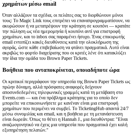
χρημάτων μέσω email
Όταν αλλάζουν τα σχέδια, οι πελάτες σας το διορθώνουν μόνοι
τους: Το Magic Link τους επιτρέπει να επαναπρογραμματίσουν, να
ακυρώσουν ή να μετατρέψουν την κράτηση σε κουπόνι — κρατάτε
την πώληση ως νέα ημερομηνία ή κουπόνι αντί για επιστροφή
χρημάτων, και το inbox σας παραμένει ήσυχο. Ένας επικυρωτής
email εντοπίζει κακές διευθύνσεις κατά την ολοκλήρωση της
αγοράς, ώστε κάθε επιβεβαίωση να φτάνει πραγματικά. Αυτό είναι
ακριβώς το φορτίο διαχείρισης που οι κριτές λένε ότι κατακλύζει
την ίδια την ομάδα του Brown Paper Tickets.
Βοήθεια που ανταποκρίνεται, οποιαδήποτε ώρα
Οι κριτικοί περιγράφουν την υπηρεσία της Brown Paper Tickets ως
πρώην δύναμη, αλλά πρόσφατες αναφορές δείχνουν
αποσυνδεδεμένες τηλεφωνικές γραμμές κατά τη μετάβαση στο
Events.com — και ένα πρόβλημα κράτησης για το οποίο δεν
μπορείτε να επικοινωνήσετε με κανέναν είναι μια επιστροφή
χρημάτων που περιμένει να συμβεί. Το TicketingHub απαντά 24/7
μέσω συνομιλίας και email, και η βοήθεια με τη μετανάστευση
είναι δωρεάν. Όπως το θέτει η Hannah J., μια διευθύντρια: "Είναι
αναζωογονητικό να έχεις μια υπηρεσία που πραγματικά έχει καλή
εξυπηρέτηση πελατών."