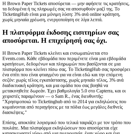
Η Brown Paper Tickets αποσύρεται — μην αφήσετε τις κρατήσεις,
τα δεδομένα ή τις πληρωμές σας να αποσυρθούν μαζί της. Το
TicketingHub είναι μια μόνιμη λύση: 3% ανά online κράτηση,
χωρίς μηνιαία χρέωση, ενεργοποίηση σε λίγα λεπτά.
Η πλατφόρμα έκδοσης εισιτηρίων σας
αποσύρεται. Η επιχείρησή σας όχι.
Η Brown Paper Tickets κλείνει και ενσωματώνεται στο
Events.com. Κάθε εβδομάδα που περιμένετε είναι μια εβδομάδα
κρατήσεων, δεδομένων και πληρωμών που βασίζονται σε μια
πλατφόρμα που κλείνει πίσω σας. Το TicketingHub σας προσφέρει
ένα σπίτι που είναι φτιαγμένο για να είναι εδώ και την επόμενη
σεζόν: χωρίς τέλος εγκατάστασης, χωρίς μηνιαίο τέλος, 3% ανά
διαδικτυακή κράτηση, και μια ομάδα που σας βοηθά να
μετακινηθείτε δωρεάν. Έχει βαθμολογία 5.0 στο Capterra, και οι
χειριστές παραμένουν — ο Sam R., ένας διευθυντής:
"Χρησιμοποιώ το Ticketinghub από το 2014 για εκδηλώσεις που
κυμαίνονται από περιηγήσεις με τα πόδια έως μεγάλες διεθνείς
διασκέψεις."
Επίσης, αποκτάτε λογισμικό που τελικά ταιριάζει με τον τρόπο που
πουλάτε. Μια πλατφόρμα εκδηλώσεων που αποσύρεται είχε
κατασκευαστεί γύρω από μια ημερομηνία, έναν χώρο και ένα