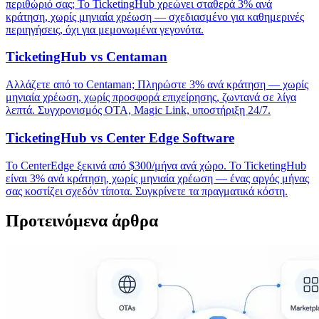
περιθώριό σας; Το TicketingHub χρεώνει σταθερά 3% ανά
κράτηση, χωρίς μηνιαία χρέωση — σχεδιασμένο για καθημερινές
περιηγήσεις, όχι για μεμονωμένα γεγονότα.
TicketingHub vs Centaman
Αλλάζετε από το Centaman; Πληρώστε 3% ανά κράτηση — χωρίς
μηνιαία χρέωση, χωρίς προσφορά επιχείρησης, ζωντανά σε λίγα
λεπτά. Συγχρονισμός OTA, Magic Link, υποστήριξη 24/7.
TicketingHub vs Center Edge Software
Το CenterEdge ξεκινά από $300/μήνα ανά χώρο. Το TicketingHub
είναι 3% ανά κράτηση, χωρίς μηνιαία χρέωση — ένας αργός μήνας
σας κοστίζει σχεδόν τίποτα. Συγκρίνετε τα πραγματικά κόστη.
Προτεινόμενα άρθρα