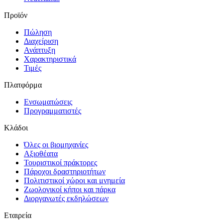
Προϊόν
Πώληση
Διαχείριση
Ανάπτυξη
Χαρακτηριστικά
Τιμές
Πλατφόρμα
Ενσωματώσεις
Προγραμματιστές
Κλάδοι
Όλες οι βιομηχανίες
Αξιοθέατα
Τουριστικοί πράκτορες
Πάροχοι δραστηριοτήτων
Πολιτιστικοί χώροι και μνημεία
Ζωολογικοί κήποι και πάρκα
Διοργανωτές εκδηλώσεων
Εταιρεία