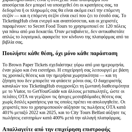
αποσύρεται δεν μπορεί να υποσχεθεί ότι οι κρατήσεις σας, τα
δεδομένα ή οι πληρωμές σας θα είναι ακόμα εκεί την επόμενη
σεζόν — και η επόμενη σεζόν είναι εκεί που ζει το έσοδό σας. Το
TicketingHub είναι ενεργό και αναπτύσσεται, και οι χειριστές
παραμένουν: το Secret Food Tours το χρησιμοποιεί σε 120 πόλεις
για πάνω από μια δεκαετία. Όταν μεταβαίνετε, δεν αντικαθιστάτε
απλώς το λογισμικό, αφαιρείτε τον κίνδυνο της πλατφόρμας από τα
βιβλία σας.
Πουλήστε κάθε θέση, όχι μόνο κάθε παράσταση
Το Brown Paper Tickets σχεδιάστηκε γύρω από μια ημερομηνία,
έναν χώρο και ένα εισιτήριο. Η επιχείρησή σας λειτουργεί με βάση
τις χρονικές θέσεις και την ημερήσια χωρητικότητα — και τη
ζήτηση που δεν μπορείτε να φτάσετε μόνοι σας. Ο διαχειριστής
καναλιών του TicketingHub συγχρονίζει τη ζωντανή διαθεσιμότητα
με το Viator, το GetYourGuide και άλλους μεταπωλητές, ώστε οι
πελάτες OTA να γεμίζουν τις ήσυχες μεσοβδόμαδες θέσεις σας
χωρίς διπλές κρατήσεις για τις οποίες πρέπει να απολογηθείτε. Οι
χειριστές που το χρησιμοποιούν αύξησαν τις πωλήσεις OTA κατά
401% μεταξύ 2022 και 2025, και το City Tours Belfast αύξησε τις
πωλήσεις εισιτηρίων κατά 400% μετά την αλλαγή πλατφόρμας.
Απαλλαγείτε από την επιχείρηση επιστροφής