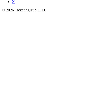
X
©
2026
TicketingHub LTD.