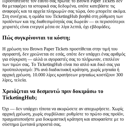
Προστατεύστε τον εαυτό σας πρώτα: το Brown Paper Tickets δεν
θα μεταφέρει τα ιστορικά σας δεδομένα, οπότε κατεβάστε τις
αναφορές και τα αρχεία πληρωμών σας τώρα, όσο μπορείτε ακόμα.
Στη συνέχεια, η ομάδα του TicketingHub βοηθά στη ρύθμιση των
προϊόντων και της διαθεσιμότητάς σας δωρεάν — οι περισσότεροι
χειριστές είναι ενεργοί μέσα σε λίγα λεπτά, όχι εβδομάδες.
Πώς συγκρίνονται τα κόστη;
Η χρέωση του Brown Paper Tickets προστίθεται στην τιμή του
αγοραστή, δεν χρεώνεται σε εσάς, οπότε δεν υπάρχει ένας αριθμός
για σύγκριση — αλλά οι αγοραστές σας το πλήρωναν, επιπλέον
των τιμών σας. Το TicketingHub είναι πιο απλό και δικό σας για
προϋπολογισμό: 3% ανά διαδικτυακή κράτηση, χωρίς μηνιαία ή
αρχική χρέωση. 10.000 λίρες κρατήσεων μηνιαίως κοστίζουν 300
λίρες, τελεία.
Χρειάζεται να δεσμευτώ πριν δοκιμάσω το
TicketingHub;
Όχι — δεν υπάρχει τίποτα να ακυρώσετε αν αποχωρήσετε. Χωρίς
αρχική χρέωση, χωρίς συμβόλαιο: ρυθμίστε το πρώτο σας προϊόν,
πραγματοποιήστε μια δοκιμαστική κράτηση και αποφασίστε με το
σύστημα ζωντανά μπροστά σας.