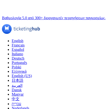
Βαθμολογία 5.0 από 300+ διοργανωτές περιηγήσεων παγκοσμίως.
English
Français
Español
Italiano
Deutsch
Português
Polski
Ελληνικά
English (US)
日本語
العربية
Dansk
Magyar
中文
עברית
Nederlands