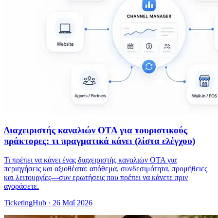
Διαχειριστής καναλιών OTA για τουριστικούς
πράκτορες: τι πραγματικά κάνει (λίστα ελέγχου)
Τι πρέπει να κάνει ένας διαχειριστής καναλιών OTA για
περιηγήσεις και αξιοθέατα: απόθεμα, συνδεσιμότητα, προμήθειες
και λειτουργίες—συν ερωτήσεις που πρέπει να κάνετε πριν
αγοράσετε.
TicketingHub
·
26 Μαΐ 2026