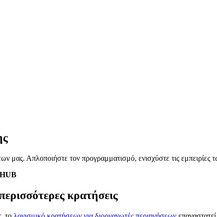
ης
εων μας. Απλοποιήστε τον προγραμματισμό, ενισχύστε τις εμπειρίες 
GHUB
 περισσότερες κρατήσεις
ς, το
λογισμικό κρατήσεων για διοργανωτές περιηγήσεων
επαναστατεί 