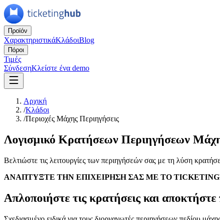
Προϊόν
Χαρακτηριστικά
Κλάδοι
Blog
Πόροι
Τιμές
Σύνδεση
Κλείστε ένα demo
Αρχική
/
Κλάδοι
/
Περιοχές Μάχης Περιηγήσεις
Λογισμικό Κρατήσεων Περιηγήσεων Μάχ
Βελτιώστε τις λειτουργίες των περιηγήσεών σας με τη λύση κρατήσ
ΑΝΑΠΤΥΞΤΕ ΤΗΝ ΕΠΙΧΕΙΡΗΣΗ ΣΑΣ ΜΕ ΤΟ TICKETIN
Απλοποιήστε τις κρατήσεις και αποκτήστε
Σχεδιασμένο ειδικά για τους διοργανωτές περιηγήσεων πεδίου μάχη