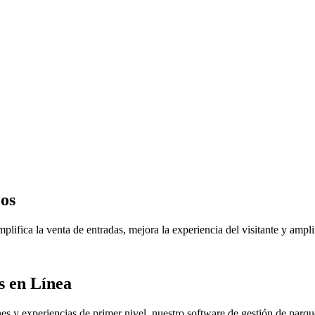
os
ifica la venta de entradas, mejora la experiencia del visitante y ampli
s en Línea
es y experiencias de primer nivel, nuestro software de gestión de parq