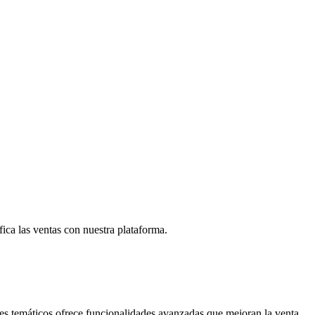
fica las ventas con nuestra plataforma.
ues temáticos ofrece funcionalidades avanzadas que mejoran la venta