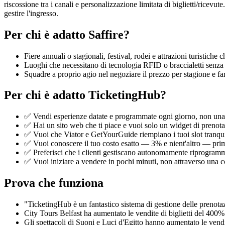
riscossione tra i canali e personalizzazione limitata di biglietti/rice
gestire l'ingresso.
Per chi è adatto Saffire?
Fiere annuali o stagionali, festival, rodei e attrazioni turistiche 
Luoghi che necessitano di tecnologia RFID o braccialetti senza
Squadre a proprio agio nel negoziare il prezzo per stagione e fa
Per chi è adatto TicketingHub?
✅ Vendi esperienze datate e programmate ogni giorno, non una v
✅ Hai un sito web che ti piace e vuoi solo un widget di prenota
✅ Vuoi che Viator e GetYourGuide riempiano i tuoi slot tranqui
✅ Vuoi conoscere il tuo costo esatto — 3% e nient'altro — prima
✅ Preferisci che i clienti gestiscano autonomamente riprogramm
✅ Vuoi iniziare a vendere in pochi minuti, non attraverso una c
Prova che funziona
"TicketingHub è un fantastico sistema di gestione delle prenota
City Tours Belfast ha aumentato le vendite di biglietti del 40
Gli spettacoli di Suoni e Luci d'Egitto hanno aumentato le vendi