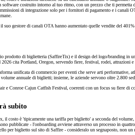
 software costruito intorno al tuo ritmo, con un prezzo che ti permetta 
missioni di integrazione solo per i fornitori di pagamento e i canali O
timane.
o il suo gestore di canali OTA hanno aumentato quelle vendite del 401% 
 prodotto di biglietteria (SaffireTix) e il design del logo/branding in u
026 cita Portland, Oregon, servendo fiere, festival, rodei, attrazioni e 
aforma unificata di commercio per eventi che serve arti performative, at
n volume annuale di biglietti; insieme, le aziende servono oltre 2.800 sedi
r e Conroe Cajun Catfish Festival, coerenti con un focus su fiere di cont
irà subito
x, il costo è 'tipicamente una tariffa per biglietto' a seconda del volum
 sono pubblicate - l'onboarding avviene attraverso un processo in quatt
lo per biglietto sul sito di Saffire - consideralo un segnaposto, non un