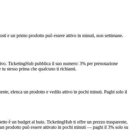
osti e un primo prodotto può essere attivo in minuti, non settimane.
ventivo. TicketingHub pubblica il suo numero: 3% per prenotazione
 tu stesso prima che qualcuno ti richiami.
nte, elenca un prodotto e vedilo attivo in pochi minuti. Paghi solo il
lietto è un budget al buio. TicketingHub ti offre un prezzo trasparente,
 e un prodotto può essere attivato in pochi minuti — paghi il 3% solo su