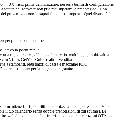
0 — 3%, fisso prima dell'iscrizione, nessuna tariffa di configurazione,
; la fattura del software non può mai superare le prenotazioni. Con
del preventivo - non lo saprai fino a una proposta. Quel divario è il
l 3% per prenotazione online.
e, attivo in pochi minuti.
: una riga di codice, abbinato al marchio, multilingue, multi-valuta.
e con Viator, GetYourGuide e altri rivenditori.
ette a stampanti, registratori di cassa e macchine PDQ.
, oltre a supporto per la migrazione gratuito.
Hub mantiene la disponibilità sincronizzata in tempo reale con Viator,
 il tuo calendario senza doppie prenotazioni di cui scusarsi. Le
 sito web di eventi e una biglietteria all'anno; le integrazioni OTA non