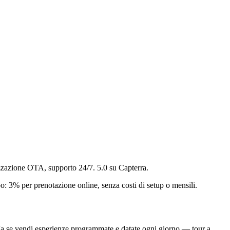
izzazione OTA, supporto 24/7. 5.0 su Capterra.
o: 3% per prenotazione online, senza costi di setup o mensili.
e. Ma se vendi esperienze programmate e datate ogni giorno — tour a