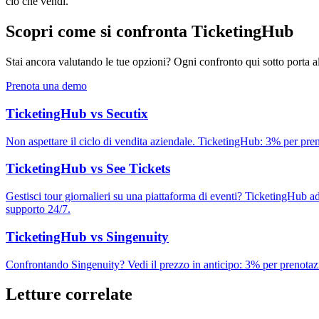
ciò che vendi.
Scopri come si confronta TicketingHub
Stai ancora valutando le tue opzioni? Ogni confronto qui sotto porta all
Prenota una demo
TicketingHub vs Secutix
Non aspettare il ciclo di vendita aziendale. TicketingHub: 3% per pre
TicketingHub vs See Tickets
Gestisci tour giornalieri su una piattaforma di eventi? TicketingHub 
supporto 24/7.
TicketingHub vs Singenuity
Confrontando Singenuity? Vedi il prezzo in anticipo: 3% per prenotaz
Letture correlate