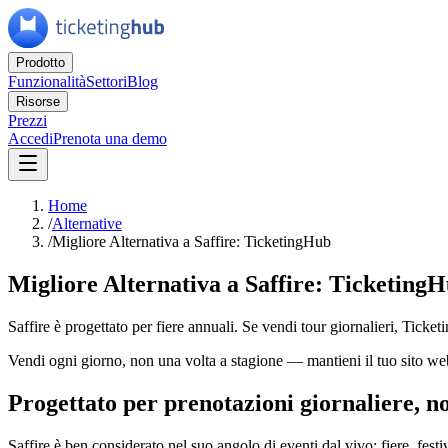
Prodotto
Funzionalità
Settori
Blog
Risorse
Prezzi
Accedi
Prenota una demo
Home
/
Alternative
/
Migliore Alternativa a Saffire: TicketingHub
Migliore Alternativa a Saffire: Ticketing
Saffire è progettato per fiere annuali. Se vendi tour giornalieri, Ti
Vendi ogni giorno, non una volta a stagione — mantieni il tuo sito web
Progettato per prenotazioni giornaliere, n
Saffire è ben considerato nel suo angolo di eventi dal vivo: fiere, fes