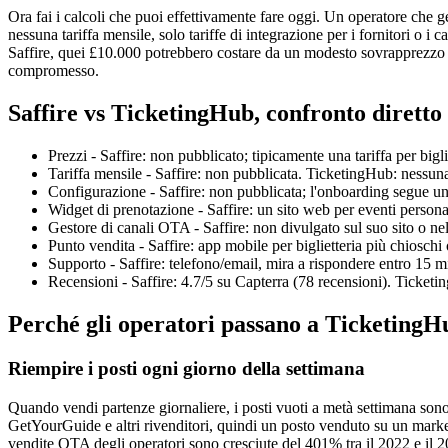
Ora fai i calcoli che puoi effettivamente fare oggi. Un operatore che 
nessuna tariffa mensile, solo tariffe di integrazione per i fornitori o
Saffire, quei £10.000 potrebbero costare da un modesto sovrapprezzo per
compromesso.
Saffire vs TicketingHub, confronto diretto
Prezzi - Saffire: non pubblicato; tipicamente una tariffa per big
Tariffa mensile - Saffire: non pubblicata. TicketingHub: nessun
Configurazione - Saffire: non pubblicata; l'onboarding segue un 
Widget di prenotazione - Saffire: un sito web per eventi persona
Gestore di canali OTA - Saffire: non divulgato sul suo sito o ne
Punto vendita - Saffire: app mobile per biglietteria più chiosch
Supporto - Saffire: telefono/email, mira a rispondere entro 15 
Recensioni - Saffire: 4.7/5 su Capterra (78 recensioni). Ticketi
Perché gli operatori passano a TicketingH
Riempire i posti ogni giorno della settimana
Quando vendi partenze giornaliere, i posti vuoti a metà settimana sono
GetYourGuide e altri rivenditori, quindi un posto venduto su un mark
vendite OTA degli operatori sono cresciute del 401% tra il 2022 e il 202