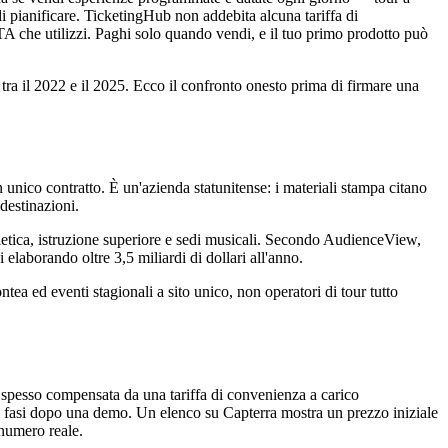
di pianificare. TicketingHub non addebita alcuna tariffa di
TA che utilizzi. Paghi solo quando vendi, e il tuo primo prodotto può
tra il 2022 e il 2025. Ecco il confronto onesto prima di firmare una
n unico contratto. È un'azienda statunitense: i materiali stampa citano
destinazioni.
letica, istruzione superiore e sedi musicali. Secondo AudienceView,
 elaborando oltre 3,5 miliardi di dollari all'anno.
ea ed eventi stagionali a sito unico, non operatori di tour tutto
e, spesso compensata da una tariffa di convenienza a carico
ro fasi dopo una demo. Un elenco su Capterra mostra un prezzo iniziale
 numero reale.