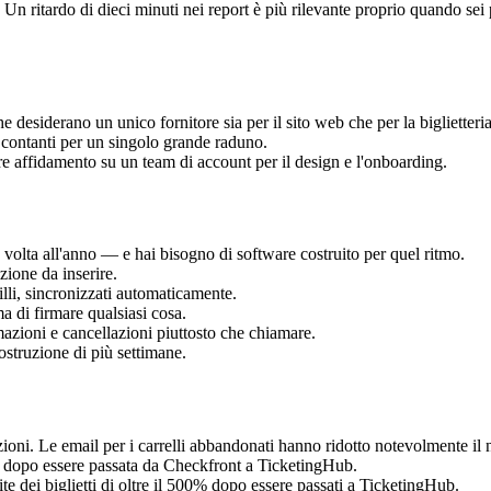
vute. Un ritardo di dieci minuti nei report è più rilevante proprio quando
che desiderano un unico fornitore sia per il sito web che per la biglietteria
 contanti per un singolo grande raduno.
re affidamento su un team di account per il design e l'onboarding.
olta all'anno — e hai bisogno di software costruito per quel ritmo.
zione da inserire.
lli, sincronizzati automaticamente.
 di firmare qualsiasi cosa.
azioni e cancellazioni piuttosto che chiamare.
ostruzione di più settimane.
zioni. Le email per i carrelli abbandonati hanno ridotto notevolmente i
0% dopo essere passata da Checkfront a TicketingHub.
te dei biglietti di oltre il 500% dopo essere passati a TicketingHub.