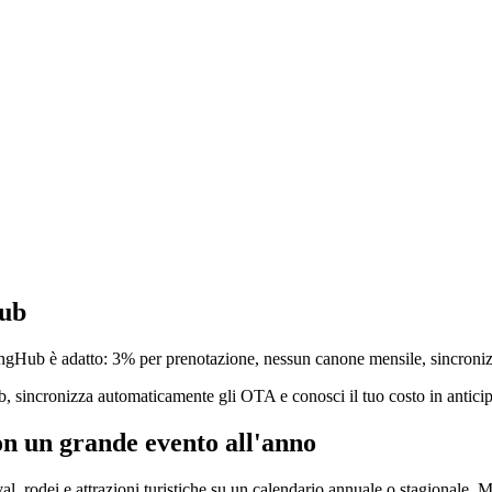
Hub
cketingHub è adatto: 3% per prenotazione, nessun canone mensile, sincron
, sincronizza automaticamente gli OTA e conosci il tuo costo in anticip
on un grande evento all'anno
tival, rodei e attrazioni turistiche su un calendario annuale o stagional