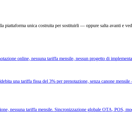
a piattaforma unica costruita per sostituirli — oppure salta avanti e vedi
notazione online, nessuna tariffa mensile, nessun progetto di implement
addebita una tariffa fissa del 3% per prenotazione, senza canone mensi
ione, nessuna tariffa mensile. Sincronizzazione globale OTA, POS, modi