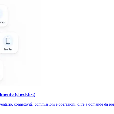
mente (checklist)
ntario, connettività, commissioni e operazioni, oltre a domande da porr