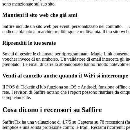
sono menzionate sul suo sito.
Mantieni il sito web che già ami
Saffire include un sito web per eventi personalizzato nel contratto — u
codice: abbinato al marchio, multilingue e multivaluta. Il tuo sito we
Riprenditi le tue serate
Smetti di gestire le chiamate per riprogrammare. Magic Link consente
voucher invece di un rimborso. Un validatore di email intercetta gli i
prenotato: 'Le email di carrello abbandonato hanno ridotto notevolme
Vendi al cancello anche quando il WiFi si interrompe
Il POS di TicketingHub funziona su iOS e Android, funziona offline e 
rete. I revisori di Saffire notano che i report possono ritardare da 
completamente.
Cosa dicono i recensori su Saffire
SaffireTix ha una valutazione di 4,7/5 su Capterra su 78 recensioni (faci
semplice e una solida protezione contro le frodi. Reclami ricorrenti: pe