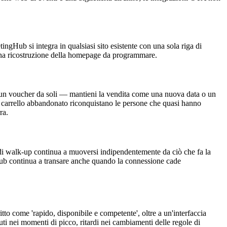
ngHub si integra in qualsiasi sito esistente con una sola riga di
ssuna ricostruzione della homepage da programmare.
n un voucher da soli — mantieni la vendita come una nuova data o un
di carrello abbandonato riconquistano le persone che quasi hanno
ra.
 di walk-up continua a muoversi indipendentemente da ciò che fa la
gHub continua a transare anche quando la connessione cade
itto come 'rapido, disponibile e competente', oltre a un'interfaccia
nuti nei momenti di picco, ritardi nei cambiamenti delle regole di