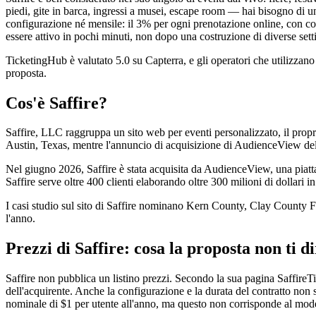
piedi, gite in barca, ingressi a musei, escape room — hai bisogno di un
configurazione né mensile: il 3% per ogni prenotazione online, con com
essere attivo in pochi minuti, non dopo una costruzione di diverse set
TicketingHub è valutato 5.0 su Capterra, e gli operatori che utilizzan
proposta.
Cos'è Saffire?
Saffire, LLC raggruppa un sito web per eventi personalizzato, il proprio
Austin, Texas, mentre l'annuncio di acquisizione di AudienceView del 2
Nel giugno 2026, Saffire è stata acquisita da AudienceView, una piatt
Saffire serve oltre 400 clienti elaborando oltre 300 milioni di dollari i
I casi studio sul sito di Saffire nominano Kern County, Clay County Fai
l'anno.
Prezzi di Saffire: cosa la proposta non ti d
Saffire non pubblica un listino prezzi. Secondo la sua pagina SaffireTi
dell'acquirente. Anche la configurazione e la durata del contratto non
nominale di $1 per utente all'anno, ma questo non corrisponde al model