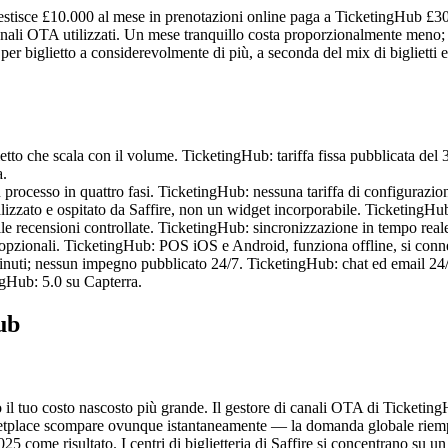
gestisce £10.000 al mese in prenotazioni online paga a TicketingHub £30
 i canali OTA utilizzati. Un mese tranquillo costa proporzionalmente meno
 biglietto a considerevolmente di più, a seconda del mix di biglietti e 
lietto che scala con il volume. TicketingHub: tariffa fissa pubblicata de
a.
processo in quattro fasi. TicketingHub: nessuna tariffa di configurazion
lizzato e ospitato da Saffire, non un widget incorporabile. TicketingHub
lle recensioni controllate. TicketingHub: sincronizzazione in tempo real
i opzionali. TicketingHub: POS iOS e Android, funziona offline, si conn
minuti; nessun impegno pubblicato 24/7. TicketingHub: chat ed email 24/7
ngHub: 5.0 su Capterra.
ub
 il tuo costo nascosto più grande. Il gestore di canali OTA di Ticketing
etplace scompare ovunque istantaneamente — la domanda globale riempie
5 come risultato. I centri di biglietteria di Saffire si concentrano su un