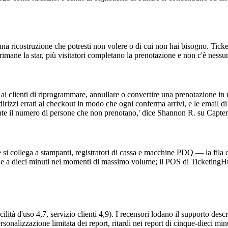
na ricostruzione che potresti non volere o di cui non hai bisogno. Ticketi
b rimane la star, più visitatori completano la prenotazione e non c'è ne
 ai clienti di riprogrammare, annullare o convertire una prenotazione i
ndirizzi errati al checkout in modo che ogni conferma arrivi, e le email 
nte il numero di persone che non prenotano,' dice Shannon R. su Capter
si collega a stampanti, registratori di cassa e macchine PDQ — la fila
cinque a dieci minuti nei momenti di massimo volume; il POS di Ticketin
lità d'uso 4,7, servizio clienti 4,9). I recensori lodano il supporto descr
rsonalizzazione limitata dei report, ritardi nei report di cinque-dieci mi