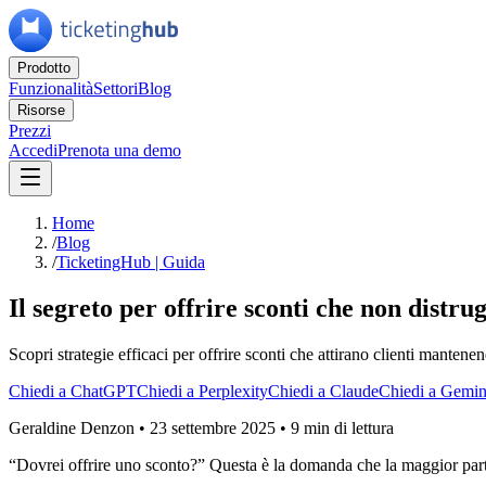
Prodotto
Funzionalità
Settori
Blog
Risorse
Prezzi
Accedi
Prenota una demo
Home
/
Blog
/
TicketingHub | Guida
Il segreto per offrire sconti che non distrug
Scopri strategie efficaci per offrire sconti che attirano clienti mantenend
Chiedi a ChatGPT
Chiedi a Perplexity
Chiedi a Claude
Chiedi a Gemin
Geraldine Denzon
•
23 settembre 2025
•
9 min di lettura
“Dovrei offrire uno sconto?” Questa è la domanda che la maggior parte (