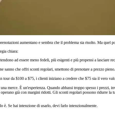
e prenotazioni aumentano e sembra che il problema sia risolto. Ma quel
egia chiara:
zo tendono ad essere meno fedeli, più esigenti e più propensi a lasciare 
e sanno che offri sconti regolari, smettono di prenotare a prezzo pieno. 
n tour da $100 a $75, i clienti iniziano a credere che $75 sia il vero va
è una merce. È un'esperienza. Quando abbassi troppo spesso i prezzi, inv
to operano già con margini ridotti. Gli sconti regolari possono ridurre la t
lo è. Se hai intenzione di usarlo, devi farlo intenzionalmente.