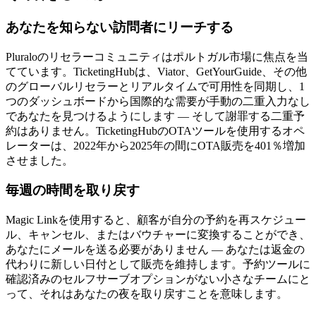
あなたを知らない訪問者にリーチする
Pluraloのリセラーコミュニティはポルトガル市場に焦点を当
てています。TicketingHubは、Viator、GetYourGuide、その他
のグローバルリセラーとリアルタイムで可用性を同期し、1
つのダッシュボードから国際的な需要が手動の二重入力なし
であなたを見つけるようにします — そして謝罪する二重予
約はありません。TicketingHubのOTAツールを使用するオペ
レーターは、2022年から2025年の間にOTA販売を401％増加
させました。
毎週の時間を取り戻す
Magic Linkを使用すると、顧客が自分の予約を再スケジュー
ル、キャンセル、またはバウチャーに変換することができ、
あなたにメールを送る必要がありません — あなたは返金の
代わりに新しい日付として販売を維持します。予約ツールに
確認済みのセルフサーブオプションがない小さなチームにと
って、それはあなたの夜を取り戻すことを意味します。