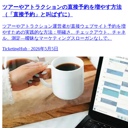
ツアーやアトラクションの直接予約を増やす方法
（「直接予約」と叫ばずに）
ツアーやアトラクション運営者が直接ウェブサイト予約を増
やすための実践的な方法：明確さ、チェックアウト、チャネ
ル、測定—曖昧なマーケティングスローガンなしで。
TicketingHub
·
2026年5月5日