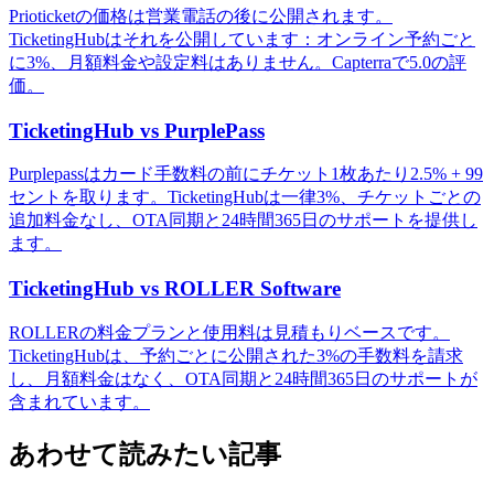
Prioticketの価格は営業電話の後に公開されます。
TicketingHubはそれを公開しています：オンライン予約ごと
に3%、月額料金や設定料はありません。Capterraで5.0の評
価。
TicketingHub vs PurplePass
Purplepassはカード手数料の前にチケット1枚あたり2.5% + 99
セントを取ります。TicketingHubは一律3%、チケットごとの
追加料金なし、OTA同期と24時間365日のサポートを提供し
ます。
TicketingHub vs ROLLER Software
ROLLERの料金プランと使用料は見積もりベースです。
TicketingHubは、予約ごとに公開された3%の手数料を請求
し、月額料金はなく、OTA同期と24時間365日のサポートが
含まれています。
あわせて読みたい記事