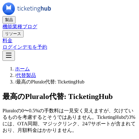
製品
機能
業種
ブログ
リソース
料金
ログイン
デモを予約
ホーム
/
代替製品
/
最高のPluralo代替: TicketingHub
最高のPluralo代替: TicketingHub
Pluraloの0〜0.5%の手数料は一見安く見えますが、欠けてい
るものを考慮するとそうではありません。TicketingHubの3%
には、OTA同期、マジックリンク、24/7サポートが含まれて
おり、月額料金はかかりません。