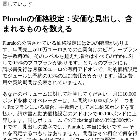
置しています。
Pluraloの価格設定：安価な見出し、含
まれるものを数える
Pluraloの公表されている価格設定には2つの階層がありま
す。年間売上が10万ユーロまでの企業向けのビギナープラン
は手数料0%、そのレベルを超えた場合はすべての予約に対
して0.5%のプロプランがあります。どちらのプランにも、
請求書発行は月額20ユーロの有料アドオンで、動的価格設定
モジュールは予約の0.3%の追加費用がかかります。設定費
用や契約期間は公表されていません。
あなたのボリュームに対して計算してください。月に10,000
ポンドを稼ぐオペレーターは、年間約120,000ポンド、つま
りProプランにいる場合、手数料として月に約50ポンドを支
払い、請求書と動的価格設定のアドオンで90-100ポンドに上
昇します。同じボリュームでのTicketingHubの3%は300ポン
ドです。見出しの数字では、Pluraloは本当に安いです — そ
れを否定するつもりはありません。問題はその料金で何を得
るかです。TicketingHubでは、グローバルOTA配信、セルフ