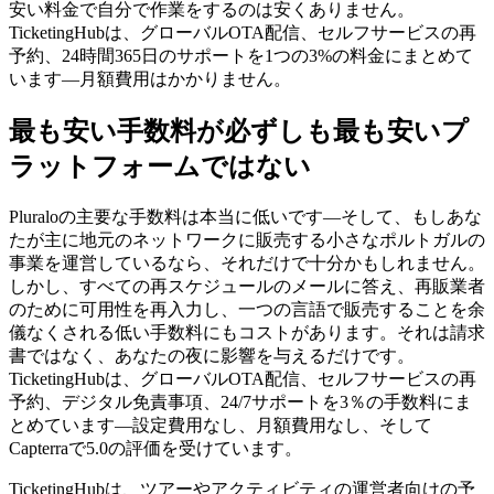
安い料金で自分で作業をするのは安くありません。
TicketingHubは、グローバルOTA配信、セルフサービスの再
予約、24時間365日のサポートを1つの3%の料金にまとめて
います—月額費用はかかりません。
最も安い手数料が必ずしも最も安いプ
ラットフォームではない
Pluraloの主要な手数料は本当に低いです—そして、もしあな
たが主に地元のネットワークに販売する小さなポルトガルの
事業を運営しているなら、それだけで十分かもしれません。
しかし、すべての再スケジュールのメールに答え、再販業者
のために可用性を再入力し、一つの言語で販売することを余
儀なくされる低い手数料にもコストがあります。それは請求
書ではなく、あなたの夜に影響を与えるだけです。
TicketingHubは、グローバルOTA配信、セルフサービスの再
予約、デジタル免責事項、24/7サポートを3％の手数料にま
とめています—設定費用なし、月額費用なし、そして
Capterraで5.0の評価を受けています。
TicketingHubは、ツアーやアクティビティの運営者向けの予