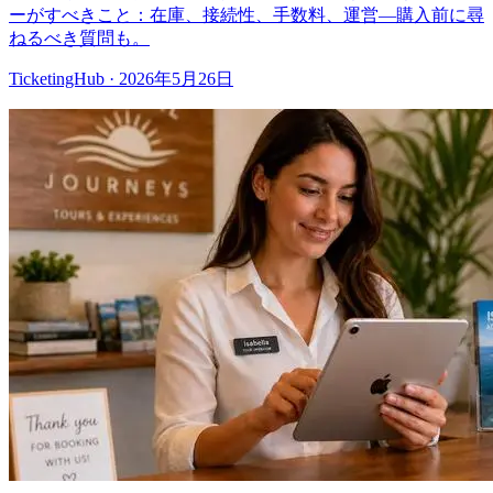
ーがすべきこと：在庫、接続性、手数料、運営—購入前に尋
ねるべき質問も。
TicketingHub
·
2026年5月26日