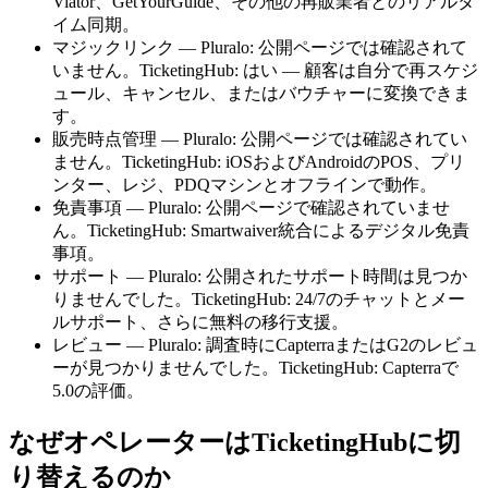
Viator、GetYourGuide、その他の再販業者とのリアルタ
イム同期。
マジックリンク — Pluralo: 公開ページでは確認されて
いません。TicketingHub: はい — 顧客は自分で再スケジ
ュール、キャンセル、またはバウチャーに変換できま
す。
販売時点管理 — Pluralo: 公開ページでは確認されてい
ません。TicketingHub: iOSおよびAndroidのPOS、プリ
ンター、レジ、PDQマシンとオフラインで動作。
免責事項 — Pluralo: 公開ページで確認されていませ
ん。TicketingHub: Smartwaiver統合によるデジタル免責
事項。
サポート — Pluralo: 公開されたサポート時間は見つか
りませんでした。TicketingHub: 24/7のチャットとメー
ルサポート、さらに無料の移行支援。
レビュー — Pluralo: 調査時にCapterraまたはG2のレビュ
ーが見つかりませんでした。TicketingHub: Capterraで
5.0の評価。
なぜオペレーターはTicketingHubに切
り替えるのか