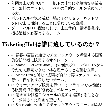
年間売上が約10万ユーロ以下の非常に小規模な事業者
で、無料のエントリーレベルの予約ツールを求めてい
る方。
ポルトガルの観光活動市場とそのリセラーネットワー
ク内で主に活動することに慣れている企業。
グローバルOTA配信なしで、主に予約、請求書発行、
機器追跡を必要とするチーム。
TicketingHubは誰に適しているのか？
✅ 顧客の言語と通貨でチェックアウトを希望する国際
的な訪問者に販売するオペレーター。
✅ Viator、GetYourGuide、その他のグローバルOTAが自
分たちで販売できない枠を埋めることを望む企業。
✅ Magic Linkを通じて顧客が自分で再スケジュールを
行い、夜を取り戻したいチーム。
✅ ウォークアップ販売を行い、オフラインでも機能す
る販売時点管理が必要なオペレーター。
✅ 請求書や価格モジュールの追加を追跡することな
く、公開された料金を望む人。
✅ Smartwaiverを通じてチェックアウトフローに組み込