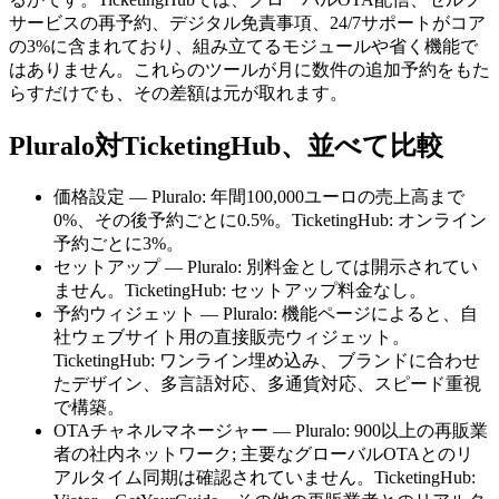
サービスの再予約、デジタル免責事項、24/7サポートがコア
の3%に含まれており、組み立てるモジュールや省く機能で
はありません。これらのツールが月に数件の追加予約をもた
らすだけでも、その差額は元が取れます。
Pluralo対TicketingHub、並べて比較
価格設定 — Pluralo: 年間100,000ユーロの売上高まで
0%、その後予約ごとに0.5%。TicketingHub: オンライン
予約ごとに3%。
セットアップ — Pluralo: 別料金としては開示されてい
ません。TicketingHub: セットアップ料金なし。
予約ウィジェット — Pluralo: 機能ページによると、自
社ウェブサイト用の直接販売ウィジェット。
TicketingHub: ワンライン埋め込み、ブランドに合わせ
たデザイン、多言語対応、多通貨対応、スピード重視
で構築。
OTAチャネルマネージャー — Pluralo: 900以上の再販業
者の社内ネットワーク; 主要なグローバルOTAとのリ
アルタイム同期は確認されていません。TicketingHub: