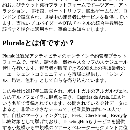
約およびチケット発行プラットフォームです—ツアー、アト
ラクション、博物館、ボートトリップ、脱出ゲームなど。ロ
ンドンで設立され、世界中の運営者にサービスを提供してい
ます。支払いプロバイダーやOTAチャネルの統合手数料は
該当する場合に適用され、事前にお知らせします。
Pluraloとは何ですか？
Pluraloは観光アクティビティのオンライン予約管理プラット
フォームで、予約、請求書、機器やスタッフのスケジュール
管理を行います。運営者が販売できる900以上の再販業者の
「エージェントコミュニティ」を市場に提供し、「シンプ
ル、迅速、無料」として自らを売り込んでいます。
この会社は2017年に設立され、ポルトガルのアルガルヴェ地
方のアルブフェイラに拠点を置き、Capitães da Areia, LDAと
いう名前で登録されています。公開されている会社データに
よると、非常に小さなチームで、従業員数は約1〜10人で
す。自社のマーケティングでは、Peek、Checkfront、Rezdyを
比較対象として挙げており、TicketingHubもサービスを提供
する小規模から中規模のツアーオペレーターセグメントに位