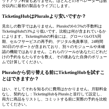
ットアップ料金もありません。ほとんどのオペレーターは数
分以内に最初の製品をライブにします。
TicketingHubはPluraloより安いですか？
見出しの数字ではありません。Pluraloの0-0.5%の手数料は
TicketingHubの3%より低いです。比較は何が含まれているか
によります。TicketingHubの料金には、グローバルOTA同
期、セルフサービスの再予約、デジタル免責事項、24時間
365日のサポートが含まれており、別々のモジュールや未確
認の機能ではありません。これらのツールがあなたにどれだ
けの予約をもたらすかを数え、その後あなた自身のボリュー
ムで計算してください。
Pluraloから切り替える前にTicketingHubを試すこ
とはできますか？
はい、そしてそれを知るのに費用はかかりません。月額料金
なし、契約なし：TicketingHubをPluraloと並行して設定し、
両方に商品をリストし、コミットする前に実際の予約を比較
してください。