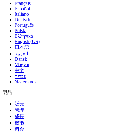
Français
Español
Italiano
Deutsch
Português
Polski
Ελληνικά
English (US)
日本語
العربية
Dansk
Magyar
中文
עברית
Nederlands
製品
販売
管理
成長
機能
料金