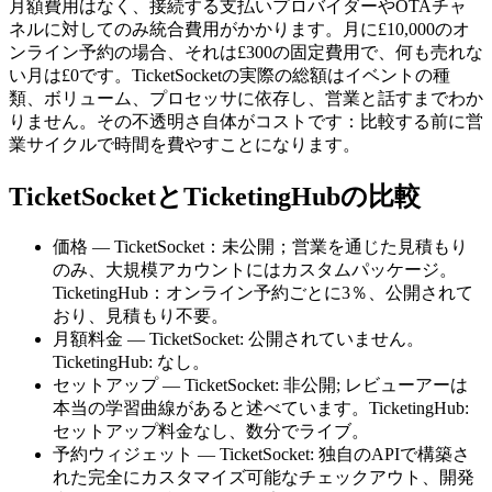
月額費用はなく、接続する支払いプロバイダーやOTAチャ
ネルに対してのみ統合費用がかかります。月に£10,000のオ
ンライン予約の場合、それは£300の固定費用で、何も売れな
い月は£0です。TicketSocketの実際の総額はイベントの種
類、ボリューム、プロセッサに依存し、営業と話すまでわか
りません。その不透明さ自体がコストです：比較する前に営
業サイクルで時間を費やすことになります。
TicketSocketとTicketingHubの比較
価格 — TicketSocket：未公開；営業を通じた見積もり
のみ、大規模アカウントにはカスタムパッケージ。
TicketingHub：オンライン予約ごとに3％、公開されて
おり、見積もり不要。
月額料金 — TicketSocket: 公開されていません。
TicketingHub: なし。
セットアップ — TicketSocket: 非公開; レビューアーは
本当の学習曲線があると述べています。TicketingHub:
セットアップ料金なし、数分でライブ。
予約ウィジェット — TicketSocket: 独自のAPIで構築さ
れた完全にカスタマイズ可能なチェックアウト、開発