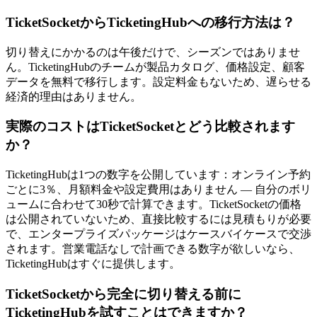
TicketSocketからTicketingHubへの移行方法は？
切り替えにかかるのは午後だけで、シーズンではありませ
ん。TicketingHubのチームが製品カタログ、価格設定、顧客
データを無料で移行します。設定料金もないため、遅らせる
経済的理由はありません。
実際のコストはTicketSocketとどう比較されます
か？
TicketingHubは1つの数字を公開しています：オンライン予約
ごとに3％、月額料金や設定費用はありません — 自分のボリ
ュームに合わせて30秒で計算できます。TicketSocketの価格
は公開されていないため、直接比較するには見積もりが必要
で、エンタープライズパッケージはケースバイケースで交渉
されます。営業電話なしで計画できる数字が欲しいなら、
TicketingHubはすぐに提供します。
TicketSocketから完全に切り替える前に
TicketingHubを試すことはできますか？