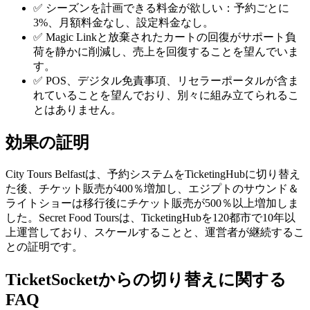
✅ シーズンを計画できる料金が欲しい：予約ごとに
3%、月額料金なし、設定料金なし。
✅ Magic Linkと放棄されたカートの回復がサポート負
荷を静かに削減し、売上を回復することを望んでいま
す。
✅ POS、デジタル免責事項、リセラーポータルが含ま
れていることを望んでおり、別々に組み立てられるこ
とはありません。
効果の証明
City Tours Belfastは、予約システムをTicketingHubに切り替え
た後、チケット販売が400％増加し、エジプトのサウンド＆
ライトショーは移行後にチケット販売が500％以上増加しま
した。Secret Food Toursは、TicketingHubを120都市で10年以
上運営しており、スケールすることと、運営者が継続するこ
との証明です。
TicketSocketからの切り替えに関する
FAQ