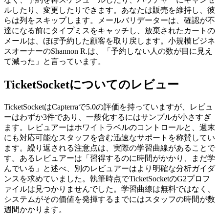
ルしたり、変更したりできます。あなたは販売を維持し、彼
らは列をスキップします。メールバリデーターは、確認が不
達になる前にタイプミスをキャッチし、放棄されたカートの
メールは、ほぼ予約した顧客を取り戻します。小規模ビジネ
スオーナーのShannon R.は、「予約しない人の数が目に見え
て減った」と言っています。
TicketSocketについてのレビュー
TicketSocketはCapterraで5.0の評価を持っていますが、レビュ
ーはわずか3件であり、一般化するにはサンプルが小さすぎ
ます。レビュアーはホワイトラベルのコントロールと、週末
にも対応可能なスタッフを含む迅速なサポートを称賛してい
ます。繰り返される注意点は、実際の学習曲線があることで
す。あるレビュアーは「習得するのに時間がかかり、まだ学
んでいる」と述べ、別のレビュアーはより明確な分析ガイダ
ンスを求めていました。執筆時点でTicketSocketのG2プロフ
ァイルは見つかりませんでした。学習曲線は無料ではなく、
システムがその価値を発揮するまでにはスタッフの時間が数
週間かかります。