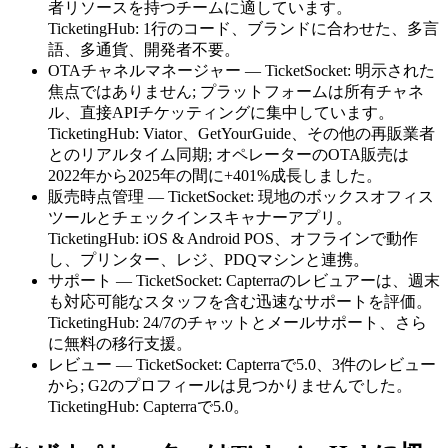
者リソースを持つチームに適しています。
TicketingHub: 1行のコード、ブランドに合わせた、多言
語、多通貨、開発者不要。
OTAチャネルマネージャー — TicketSocket: 明示された
焦点ではありません; プラットフォームは所有チャネ
ル、直接APIチケッティングに集中しています。
TicketingHub: Viator、GetYourGuide、その他の再販業者
とのリアルタイム同期; オペレーターのOTA販売は
2022年から2025年の間に+401%成長しました。
販売時点管理 — TicketSocket: 現地のボックスオフィス
ツールとチェックインスキャナーアプリ。
TicketingHub: iOS & Android POS、オフラインで動作
し、プリンター、レジ、PDQマシンと連携。
サポート — TicketSocket: Capterraのレビュアーは、週末
も対応可能なスタッフを含む迅速なサポートを評価。
TicketingHub: 24/7のチャットとメールサポート、さら
に無料の移行支援。
レビュー — TicketSocket: Capterraで5.0、3件のレビュー
から; G2のプロフィールは見つかりませんでした。
TicketingHub: Capterraで5.0。