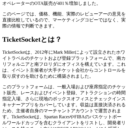
オペレーターのOTA販売が401％増加しました。
このページでは、価格、機能、実際のレビューアーの意見を
直接比較しているので、マーケティングコピーではなく、実
際の情報で判断できます。
TicketSocketとは？
TicketSocketは、2012年にMark Millerによって設立されたホワ
イトラベルのチケットおよび登録プラットフォームで、南カ
リフォルニアと南フロリダにオフィスを構えています。これ
は、イベント主催者が大手チケット会社からコントロールを
取り戻すのを助けるために構築されました。
このプラットフォームは、一般入場および座席指定のチケッ
ト販売、レースおよびイベント登録、アトラクションの時間
指定入場、さらに現地のボックスオフィスとチェックインス
キャナーアプリをカバーしています。収益は直接決済される
ため、主催者自身のマーチャントアカウントで運営されま
す。TicketSocketは、Spartan RacesやFIBAのバスケットボー
ルワールドカップを含むクライアントをリストし、開発者リ