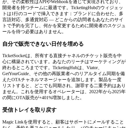
が、その柔軟性はAPIやWebhookを通じて実現されており、
開発者を持つチームに最適です。TicketingHubのウィジェッ
トは1行のコードで挿入できます：ブランドに合わせた、多
言語対応、多通貨対応 — どこからの訪問者もあなたのサイ
トで予約を完了し、何かを変更するために開発者のスケジュ
ールを待つ必要はありません。
自分で販売できない日付を埋める
TicketSocketは、所有する直接チャネルのチケット販売を中
心に構築されています。あなたのリーチはマーケティングが
終わるところまでです。TicketingHubは、Viator、
GetYourGuide、その他の再販業者へのリアルタイム同期を備
えたOTAチャネルマネージャーを追加します。製品を一度
リストすると、どこでも同期され、謝罪する二重予約はあり
ません。これを使用するオペレーターは、2022年から2025年
の間にOTA販売が+401%増加しました。
受信トレイを取り戻す
Magic Linkを使用すると、顧客はサポートにメールすること
なく、予約を再スケジュールしたり、バウチャーにキャンセ