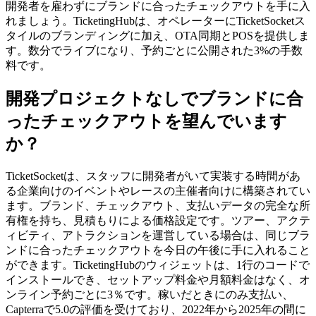
開発者を雇わずにブランドに合ったチェックアウトを手に入
れましょう。TicketingHubは、オペレーターにTicketSocketス
タイルのブランディングに加え、OTA同期とPOSを提供しま
す。数分でライブになり、予約ごとに公開された3%の手数
料です。
開発プロジェクトなしでブランドに合
ったチェックアウトを望んでいます
か？
TicketSocketは、スタッフに開発者がいて実装する時間があ
る企業向けのイベントやレースの主催者向けに構築されてい
ます。ブランド、チェックアウト、支払いデータの完全な所
有権を持ち、見積もりによる価格設定です。ツアー、アクテ
ィビティ、アトラクションを運営している場合は、同じブラ
ンドに合ったチェックアウトを今日の午後に手に入れること
ができます。TicketingHubのウィジェットは、1行のコードで
インストールでき、セットアップ料金や月額料金はなく、オ
ンライン予約ごとに3％です。稼いだときにのみ支払い、
Capterraで5.0の評価を受けており、2022年から2025年の間に