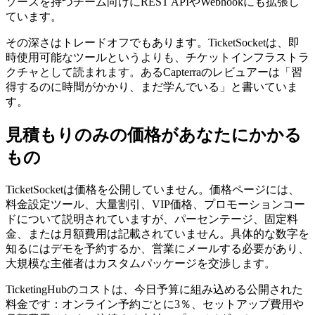
ソースを持つチーム向けにREST APIやWebhookにも拡張し
ています。
その深さはトレードオフでもあります。TicketSocketは、即
時使用可能なツールというよりも、チケットインフラストラ
クチャとして読まれます。あるCapterraのレビュアーは「習
得するのに時間がかかり、まだ学んでいる」と書いていま
す。
見積もりのみの価格があなたにかかる
もの
TicketSocketは価格を公開していません。価格ページには、
料金設定ツール、大量割引、VIP価格、プロモーションコー
ドについて説明されていますが、パーセンテージ、固定料
金、または月額費用は記載されていません。具体的な数字を
知るにはデモを予約するか、営業にメールする必要があり、
大規模な主催者はカスタムパッケージを交渉します。
TicketingHubのコストは、今日予算に組み込める公開された
料金です：オンライン予約ごとに3％、セットアップ費用や