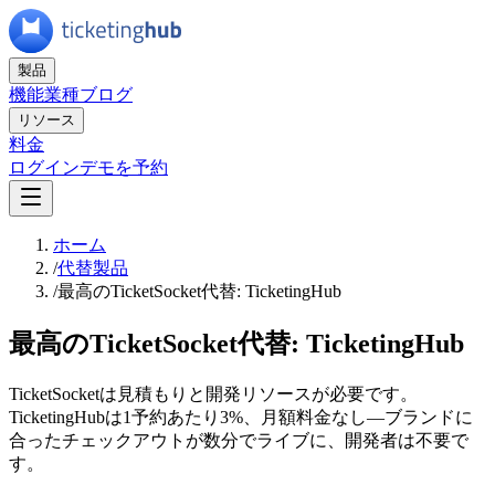
製品
機能
業種
ブログ
リソース
料金
ログイン
デモを予約
ホーム
/
代替製品
/
最高のTicketSocket代替: TicketingHub
最高のTicketSocket代替: TicketingHub
TicketSocketは見積もりと開発リソースが必要です。
TicketingHubは1予約あたり3%、月額料金なし—ブランドに
合ったチェックアウトが数分でライブに、開発者は不要で
す。