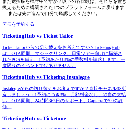
まだ選択肢を検討中ですか？以下の各比較は、それらを置き
換えるために構築された1つのプラットフォームに戻ります
— または先に進んで自分で確認してください。
デモを予約する
TicketingHub vs Ticket Tailor
Ticket Tailorからの切り替えをお考えですか？TicketingHub
は、OTA同期、マジックリンク、日常ツアー向けに構築さ
れたPOSを備え、1予約あたり3%の手数料を請求します。一
度限りのイベントではありません。
TicketingHub vs Ticketing Instalegre
Instalegreからの切り替えをお考えですか？直接チャネルを所
有しましょう：1予約につき3%、月額料金なし、独自の支払
い、OTA同期、24時間365日のサポート。Capterraで5.0の評
価。
TicketingHub vs Ticketone