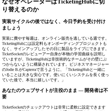
なぜオペレーターはTicketingHubに切
り替えるのか
実装サイクルの後ではなく、今日予約を受け付け
ましょう
実装に費やす毎週は、オンライン販売を逃している週です。
TicketingHubには設定料もオンボーディングプロジェクトも
なく、サインアップしたその日に製品をライブにできます。
TicketSocketのレビューアー自身が本物の学習曲線を説明し
ていますが、TicketingHubは非技術的なチームがその壁にぶ
つからないように構築されています。ビジネスマネージャー
のJodie B.がCapterraで言うように、「TicketingHubと一緒に
いることは大きな安心です。使いにくいシステムを長く使っ
ていた後で、本当に嬉しいです。」
あなたのウェブサイトが主役のまま — 開発者は不
要
TicketSocketのチェックアウトは非常に柔軟に設定できます