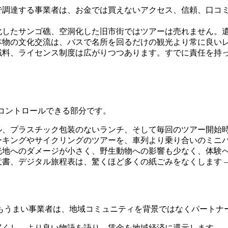
調達する事業者は、お金では買えないアクセス、信頼、口コミ
化したサンゴ礁、空洞化した旧市街ではツアーは売れません。
本物の文化交流は、バスで名所を回るだけの観光より常に良い
域料、ライセンス制度は広がりつつあります。すでに責任を持
でコントロールできる部分です。
、プラスチック包装のないランチ、そして毎回のツアー開始時
ーキングやサイクリングのツアーを、車列より乗り合いのミニ
光地へのダメージが小さく、野生動物への影響も少なく、体験
書、デジタル旅程表は、驚くほど多くの紙ごみをなくします 
もうまい事業者は、地域コミュニティを背景ではなくパートナ
尽くし、より良い物語を語り、賃金を地域経済に還元します。