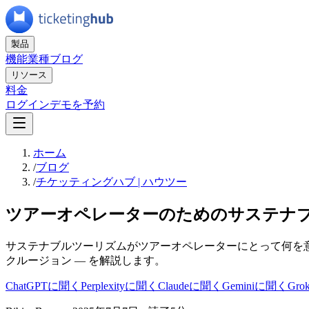
製品
機能
業種
ブログ
リソース
料金
ログイン
デモを予約
ホーム
/
ブログ
/
チケッティングハブ | ハウツー
ツアーオペレーターのためのサステナブ
サステナブルツーリズムがツアーオペレーターにとって何を意
クルージョン — を解説します。
ChatGPTに聞く
Perplexityに聞く
Claudeに聞く
Geminiに聞く
Gr