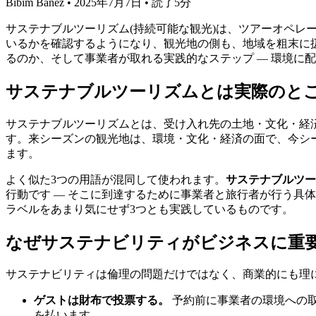
Bibim Banez
•
2025年7月7日
•
読了5分
サステナブルツーリズム(持続可能な観光)は、ツアーオペ
いるかを確認するようになり、観光地の側も、地域を粗末に
るのか、そして事業者が取れる実践的なステップ — 環境に
サステナブルツーリズムとは実際のと
サステナブルツーリズムとは、受け入れ先の土地・文化・経
す。来シーズンの観光地は、環境・文化・経済の面で、今シ
ます。
よく似た3つの用語が混同して使われます。
サステナブルツー
行動です — そこに到達するために事業者と旅行者が行う具
ラベルをあまり気にせず3つとも実践しているものです。
なぜサステナビリティがビジネスに重
サステナビリティは倫理の問題だけではなく、商業的にも理に
ゲストは財布で投票する。
予約前に事業者の環境への
を払います。