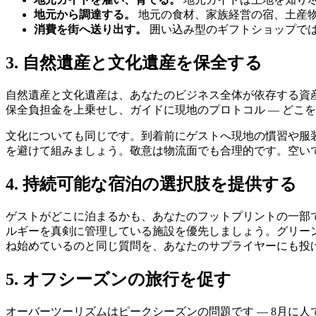
地元から調達する。
地元の食材、家族経営の宿、土産物
消費を街へ送り出す。
囲い込み型のギフトショップで
3. 自然遺産と文化遺産を保全する
自然遺産と文化遺産は、あなたのビジネス全体が依存する資
保全負担金を上乗せし、ガイドに現地のプロトコル — どこ
文化についても同じです。到着前にゲストへ現地の慣習や服
を避けて組みましょう。敬意は物流面でも合理的です。空い
4. 持続可能な宿泊の選択肢を提供する
ゲストがどこに泊まるかも、あなたのフットプリントの一部
ルギーを真剣に管理している施設を優先しましょう。グリー
ね始めているのと同じ質問を、あなたのサプライヤーにも投
5. オフシーズンの旅行を促す
オーバーツーリズムはピークシーズンの問題です — 8月に