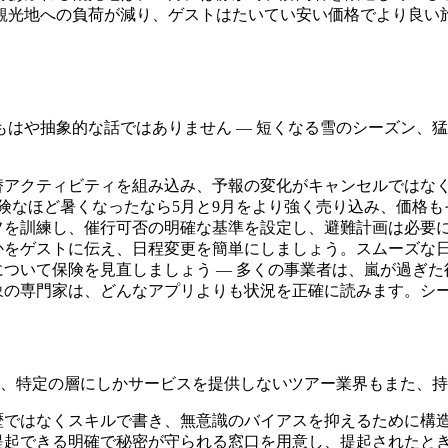
観光地への負荷が減り、ゲストはたいてい安い価格でより良い
はや抽象的な話ではありません — 短くなる雪のシーズン、
アクティビティを組み込み、予報の変化がキャンセルではなく
険なほど暑くなったなら5月と9月をより強く売り込み、価格も
フを訓練し、催行可否の明確な基準を設定し、避難計画は必要
かをゲストに伝え、日程変更を簡単にしましょう。スムーズな
ついて保険を見直しましょう — 多くの事業者は、嵐が過ぎ
象の専門家は、どんなアプリよりも状況を正確に読みます。シ
ず、特定の層にしかサービスを提供しないツアー業界もまた、持
歴ではなくスキルで書き、無意識のバイアスを抑えるために構
提起できる明確で秘密が守られる窓口を用意し、提起されたと