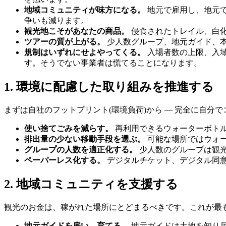
地域コミュニティが味方になる。
地元で雇用し、地元で
争いも減ります。
観光地こそがあなたの商品。
侵食されたトレイル、白
ツアーの質が上がる。
少人数グループ、地元ガイド、
規制はいずれにせよやってくる。
入場者数の上限、入
す。そうでない事業者は慌てることになります。
1. 環境に配慮した取り組みを推進する
まずは自社のフットプリント(環境負荷)から — 完全に自分
使い捨てごみを減らす。
再利用できるウォーターボトル
排出量の少ない移動手段を選ぶ。
可能な場所ではウォ
グループの人数を適正化する。
少人数のグループは観
ペーパーレス化する。
デジタルチケット、デジタル同意
2. 地域コミュニティを支援する
観光のお金は、稼がれた場所にとどまるべきです。これが最
地元ガイドを雇い、育てる。
地元ガイドは土地を知り