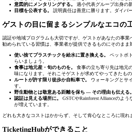
意図的にメンタリングする。
過小代表グループ出身の
目標を公表する。
説明責任は善意に勝ります。ダイバ
ゲストの目に留まるシンプルなエコの
認証や地域プログラムも大切ですが、ゲストがあなたの事業
勧められている習慣は、事業者が提供できるものにそのまま対
使い捨てプラスチックを給水に置き換える。
ペットボ
らいましょう。
食事は地元産・旬のものを。
食事の立ち寄り先は地元の
味になります。それこそゲストが求めてやってきたもの
ルートが許す限り徒歩か自転車で。
ウォーキングとサ
す。
野生動物とは敬意ある距離を保ち — その理由も伝える
認証は見える場所に。
GSTCやRainforest Al
が増えています。
どれも大きなコストはかからず、そして肯心なところに現れ
TicketingHubができること