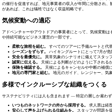
の催行を促進すれば、地元事業者の収入が年間に分散され、
があれば、これは犠牲ではなく収益戦略です。
気候変動への適応
アドベンチャーやアウトドアの事業者にとって、気候変動はも
や持続可能なビジネス運営の一部です。
柔軟な旅程を組む。
すべてのツアーに予備ルートと代替
シーズンをずらす。
ハイキングルートにとって7月が危
安全を最優先に。
異常気象のシナリオに備えてスタッ
誠実に伝える。
天候による判断がどのように下される
保険を確認する。
天候によるキャンセルや中断の補償に
地元の専門家と組む。
地元のガイド、レンジャー、気
多様でインクルーシブな組織をつくる
サステナビリティには人も含まれます — 特定の層しか雇わ
いつものネットワークの外から採用する。
求人票は経
安心して声を上げられる仕組みを。
スタッフが問題を