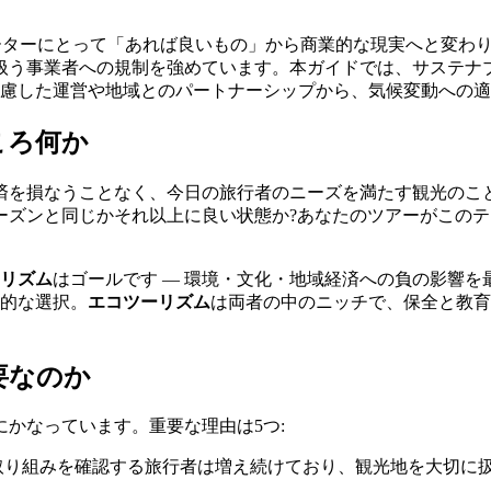
レーターにとって「あれば良いもの」から商業的な現実へと変わ
扱う事業者への規制を強めています。本ガイドでは、サステナ
配慮した運営や地域とのパートナーシップから、気候変動への適
ころ何か
済を損なうことなく、今日の旅行者のニーズを満たす観光のこ
ーズンと同じかそれ以上に良い状態か?あなたのツアーがこの
リズム
はゴールです — 環境・文化・地域経済への負の影響を
体的な選択。
エコツーリズム
は両者の中のニッチで、保全と教育
要なのか
かなっています。重要な理由は5つ:
取り組みを確認する旅行者は増え続けており、観光地を大切に