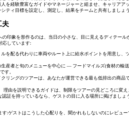
新人を経験豊富なガイドやマネージャーと組ませ、キャリアア
ーシティ目標を設定し、測定し、結果をチームと共有しましょ
工夫
への印象を形作るのは、当日の小さな、目に見えるディテール
応しています:
トルを配る代わりに車両やルート上に給水ポイントを用意し、
生産者と旬のメニューを中心に — フードマイルズ(食材の輸
です。
イクリングのツアーは、あなたが運営できる最も低排出の商品
。
理由を説明できるガイドは、制限をツアーの見どころに変え
lianceのような認証を持っているなら、ゲストの目に入る場所に掲
ます:ゲストはこうした心配りを、聞かれもしないのにレビュー