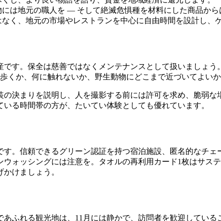
には地元の職人を — そして絶滅危惧種を材料にした商品か
はなく、地元の市場やレストランを中心に自由時間を設計し、
産です。保全は慈善ではなくメンテナンスとして扱いましょう
を歩くか、何に触れないか、野生動物にどこまで近づいてよいか 
装の決まりを説明し、人を撮影する前には許可を求め、脆弱な
ている時間帯の方が、たいてい体験としても優れています。
です。信頼できるグリーン認証を持つ宿泊施設、匿名的なチェ
ンウォッシングには注意を。タオルの再利用カード1枚はサス
げかけましょう。
人であふれる観光地は、11月には静かで、訪問者を歓迎してい