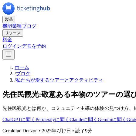
製品
機能
業種
ブログ
リソース
料金
ログイン
デモを予約
ホーム
/
ブログ
/
私たちが愛するツアーとアクティビティ
先住民観光:敬意ある本物のツアーの選
先住民観光とは何か、コミュニティ主導の体験の見つけ方、
ChatGPTに聞く
Perplexityに聞く
Claudeに聞く
Geminiに聞く
Gr
Geraldine Denzon
•
2025年7月7日
•
読了9分