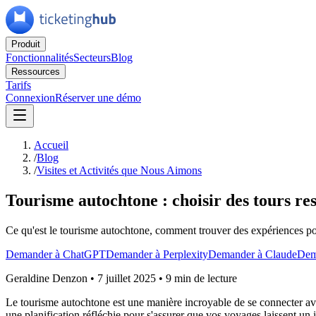
Produit
Fonctionnalités
Secteurs
Blog
Ressources
Tarifs
Connexion
Réserver une démo
Accueil
/
Blog
/
Visites et Activités que Nous Aimons
Tourisme autochtone : choisir des tours re
Ce qu'est le tourisme autochtone, comment trouver des expériences p
Demander à ChatGPT
Demander à Perplexity
Demander à Claude
Dem
Geraldine Denzon
•
7 juillet 2025
•
9 min de lecture
Le tourisme autochtone est une manière incroyable de se connecter avec
une planification réfléchie pour s'assurer que vos voyages laissent un i