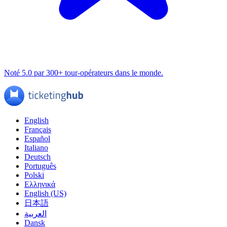
Noté 5.0 par 300+ tour-opérateurs dans le monde.
English
Français
Español
Italiano
Deutsch
Português
Polski
Ελληνικά
English (US)
日本語
العربية
Dansk