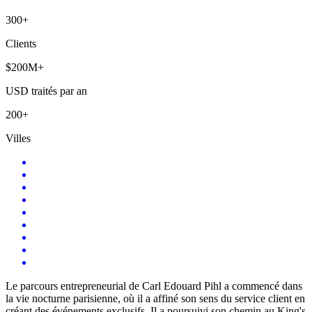
300+
Clients
$200M+
USD traités par an
200+
Villes
Le parcours entrepreneurial de Carl Edouard Pihl a commencé dans
la vie nocturne parisienne, où il a affiné son sens du service client en
créant des événements exclusifs. Il a poursuivi son chemin au King's