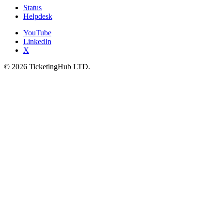
Status
Helpdesk
YouTube
LinkedIn
X
©
2026
TicketingHub LTD.