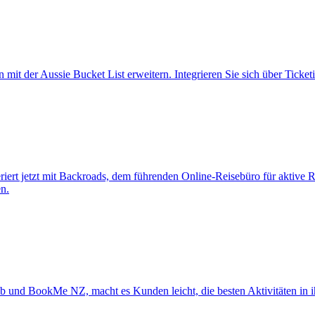
n mit der Aussie Bucket List erweitern. Integrieren Sie sich über Tic
ert jetzt mit Backroads, dem führenden Online-Reisebüro für aktive R
n.
ub und BookMe NZ, macht es Kunden leicht, die besten Aktivitäten in 