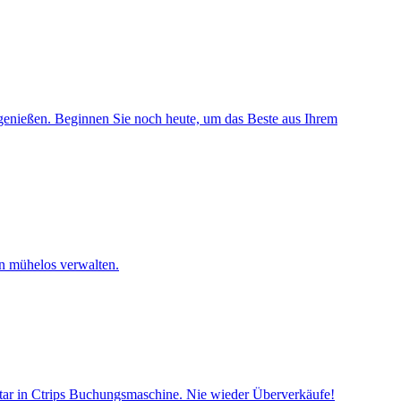
genießen. Beginnen Sie noch heute, um das Beste aus Ihrem
en mühelos verwalten.
ntar in Ctrips Buchungsmaschine. Nie wieder Überverkäufe!