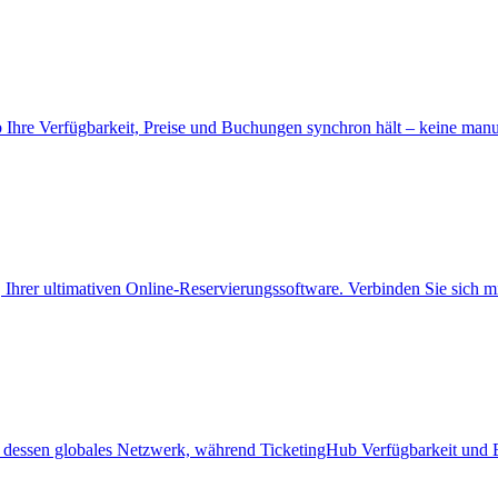
 Ihre Verfügbarkeit, Preise und Buchungen synchron hält – keine man
 Ihrer ultimativen Online-Reservierungssoftware. Verbinden Sie sich m
er dessen globales Netzwerk, während TicketingHub Verfügbarkeit und