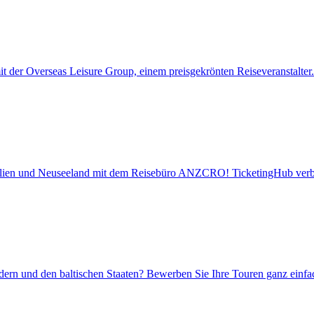
t der Overseas Leisure Group, einem preisgekrönten Reiseveranstalter. 
alien und Neuseeland mit dem Reisebüro ANZCRO! TicketingHub verbi
dern und den baltischen Staaten? Bewerben Sie Ihre Touren ganz einfa