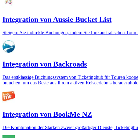
Integration von Aussie Bucket List
Steigern Sie indirekte Buchungen, indem Sie Ihre australischen Toure
Integration von Backroads
Das erstklassige Buchungssystem von Ticketinghub für Touren kooperi
brauchen, um das Beste aus Ihrem aktiven Reiseerlebnis herauszuhole
Integration von BookMe NZ
Die Kombination der Stärken zweier großartiger Dienste, Ticketingh