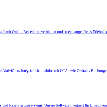
h mit Online-Reisebüros verbinden und so ein sorgenfreies Erlebnis 
Aktivitäten. Integriert sich nahtlos mit OTAs wie Civitatis. Buchung
rs und Reservierungssystems. Unsere Software integriert Ihr Live-Inve