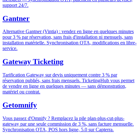
support 24/7.
Gantner
Alternative Gantner (Vintia) : vendez en ligne en quelques minutes
pour 3 % par réservation, sans frais d'installation ni mensuels, sans
installation matérielle. Synchronisation OTA, modifications en libre-
service.
Gateway Ticketing
Tarification Gateway sur devis uniquement contre 3 % par
réservation publiés, sans frais mensuels. TicketingHub vous permet
de vendre en ligne en quelques minutes — sans démonstration,
matériel ou contrat.
Getomnify
Vous passez d'Omnify ? Remplacez la pile plan-plus-cut-plus-
gateway par une seule commission de 3 %, sans facture mensuelle.
Synchronisation OTA, POS hors ligne, 5.0 sur Capterra.