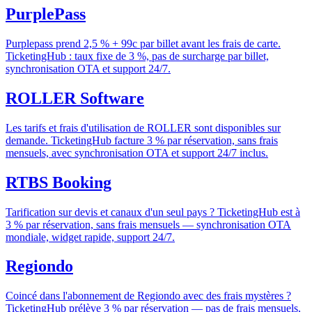
PurplePass
Purplepass prend 2,5 % + 99c par billet avant les frais de carte.
TicketingHub : taux fixe de 3 %, pas de surcharge par billet,
synchronisation OTA et support 24/7.
ROLLER Software
Les tarifs et frais d'utilisation de ROLLER sont disponibles sur
demande. TicketingHub facture 3 % par réservation, sans frais
mensuels, avec synchronisation OTA et support 24/7 inclus.
RTBS Booking
Tarification sur devis et canaux d'un seul pays ? TicketingHub est à
3 % par réservation, sans frais mensuels — synchronisation OTA
mondiale, widget rapide, support 24/7.
Regiondo
Coincé dans l'abonnement de Regiondo avec des frais mystères ?
TicketingHub prélève 3 % par réservation — pas de frais mensuels,