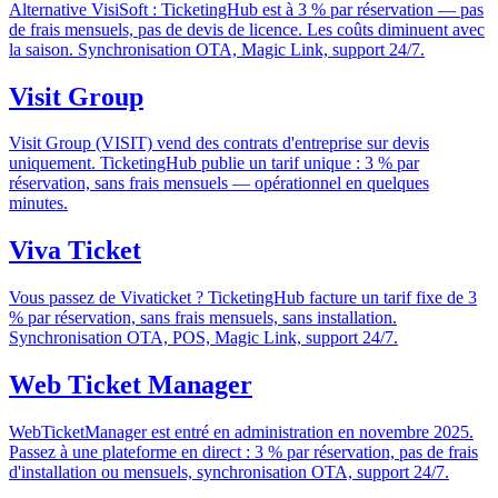
Alternative VisiSoft : TicketingHub est à 3 % par réservation — pas
de frais mensuels, pas de devis de licence. Les coûts diminuent avec
la saison. Synchronisation OTA, Magic Link, support 24/7.
Visit Group
Visit Group (VISIT) vend des contrats d'entreprise sur devis
uniquement. TicketingHub publie un tarif unique : 3 % par
réservation, sans frais mensuels — opérationnel en quelques
minutes.
Viva Ticket
Vous passez de Vivaticket ? TicketingHub facture un tarif fixe de 3
% par réservation, sans frais mensuels, sans installation.
Synchronisation OTA, POS, Magic Link, support 24/7.
Web Ticket Manager
WebTicketManager est entré en administration en novembre 2025.
Passez à une plateforme en direct : 3 % par réservation, pas de frais
d'installation ou mensuels, synchronisation OTA, support 24/7.