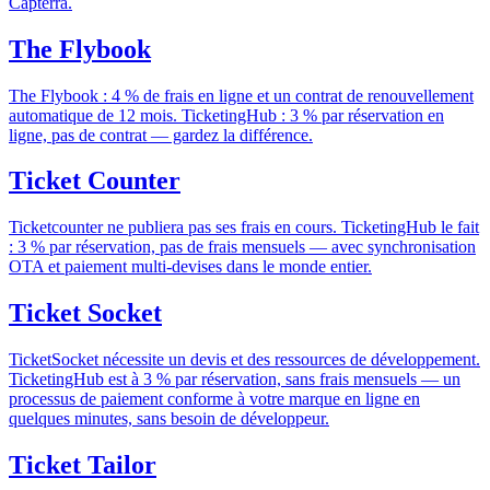
Capterra.
The Flybook
The Flybook : 4 % de frais en ligne et un contrat de renouvellement
automatique de 12 mois. TicketingHub : 3 % par réservation en
ligne, pas de contrat — gardez la différence.
Ticket Counter
Ticketcounter ne publiera pas ses frais en cours. TicketingHub le fait
: 3 % par réservation, pas de frais mensuels — avec synchronisation
OTA et paiement multi-devises dans le monde entier.
Ticket Socket
TicketSocket nécessite un devis et des ressources de développement.
TicketingHub est à 3 % par réservation, sans frais mensuels — un
processus de paiement conforme à votre marque en ligne en
quelques minutes, sans besoin de développeur.
Ticket Tailor