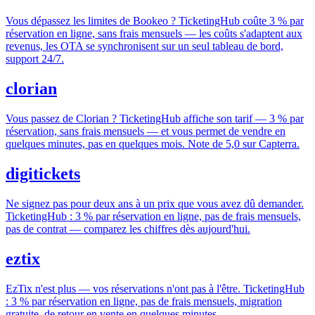
Vous dépassez les limites de Bookeo ? TicketingHub coûte 3 % par
réservation en ligne, sans frais mensuels — les coûts s'adaptent aux
revenus, les OTA se synchronisent sur un seul tableau de bord,
support 24/7.
clorian
Vous passez de Clorian ? TicketingHub affiche son tarif — 3 % par
réservation, sans frais mensuels — et vous permet de vendre en
quelques minutes, pas en quelques mois. Note de 5,0 sur Capterra.
digitickets
Ne signez pas pour deux ans à un prix que vous avez dû demander.
TicketingHub : 3 % par réservation en ligne, pas de frais mensuels,
pas de contrat — comparez les chiffres dès aujourd'hui.
eztix
EzTix n'est plus — vos réservations n'ont pas à l'être. TicketingHub
: 3 % par réservation en ligne, pas de frais mensuels, migration
gratuite, de retour en vente en quelques minutes.