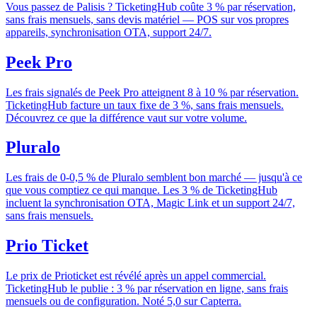
Vous passez de Palisis ? TicketingHub coûte 3 % par réservation,
sans frais mensuels, sans devis matériel — POS sur vos propres
appareils, synchronisation OTA, support 24/7.
Peek Pro
Les frais signalés de Peek Pro atteignent 8 à 10 % par réservation.
TicketingHub facture un taux fixe de 3 %, sans frais mensuels.
Découvrez ce que la différence vaut sur votre volume.
Pluralo
Les frais de 0-0,5 % de Pluralo semblent bon marché — jusqu'à ce
que vous comptiez ce qui manque. Les 3 % de TicketingHub
incluent la synchronisation OTA, Magic Link et un support 24/7,
sans frais mensuels.
Prio Ticket
Le prix de Prioticket est révélé après un appel commercial.
TicketingHub le publie : 3 % par réservation en ligne, sans frais
mensuels ou de configuration. Noté 5,0 sur Capterra.