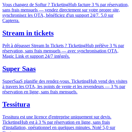
Vous changez de Softur ? TicketingHub facture 3 % par réservation,
sans frais mensuels — vendez directement sur votre propre site,
synchronisez les OTA, bénéficiez d'un support 24/7. 5.0 sur
Capterra.
Stream in tickets
Prêt à dépasser Stream In Tickets ? TicketingHub prélève 3 % par
réservation, sans frais mensuels — avec synchronisation OTA,
Magic Link et support 24/7 intégrés.
Super Saas
SuperSaaS planifie des rendez-vous. TicketingHub vend des visites
à travers les OTA, les points de vente et les revendeurs — 3 % par
réservation en ligne, sans frais mensuels.
Tessitura
Tessitura est une licence d'entreprise uniquement sur devis.
TicketingHub est à 3 % par réservation en ligne, sans frais
d'installation, opérationnel en quelques minutes. Noté 5,0 sur