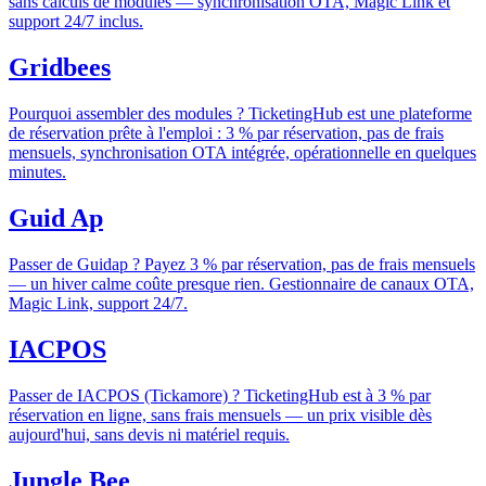
sans calculs de modules — synchronisation OTA, Magic Link et
support 24/7 inclus.
Gridbees
Pourquoi assembler des modules ? TicketingHub est une plateforme
de réservation prête à l'emploi : 3 % par réservation, pas de frais
mensuels, synchronisation OTA intégrée, opérationnelle en quelques
minutes.
Guid Ap
Passer de Guidap ? Payez 3 % par réservation, pas de frais mensuels
— un hiver calme coûte presque rien. Gestionnaire de canaux OTA,
Magic Link, support 24/7.
IACPOS
Passer de IACPOS (Tickamore) ? TicketingHub est à 3 % par
réservation en ligne, sans frais mensuels — un prix visible dès
aujourd'hui, sans devis ni matériel requis.
Jungle Bee