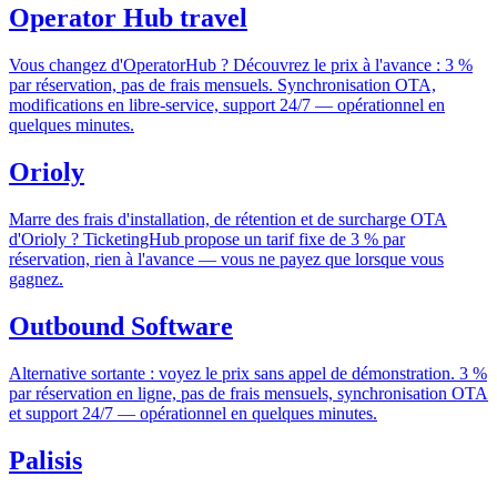
Operator Hub travel
Vous changez d'OperatorHub ? Découvrez le prix à l'avance : 3 %
par réservation, pas de frais mensuels. Synchronisation OTA,
modifications en libre-service, support 24/7 — opérationnel en
quelques minutes.
Orioly
Marre des frais d'installation, de rétention et de surcharge OTA
d'Orioly ? TicketingHub propose un tarif fixe de 3 % par
réservation, rien à l'avance — vous ne payez que lorsque vous
gagnez.
Outbound Software
Alternative sortante : voyez le prix sans appel de démonstration. 3 %
par réservation en ligne, pas de frais mensuels, synchronisation OTA
et support 24/7 — opérationnel en quelques minutes.
Palisis