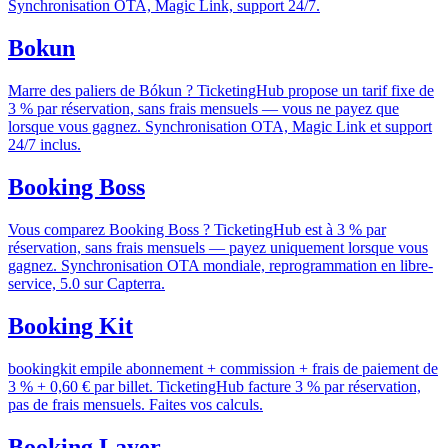
Synchronisation OTA, Magic Link, support 24/7.
Bokun
Marre des paliers de Bókun ? TicketingHub propose un tarif fixe de
3 % par réservation, sans frais mensuels — vous ne payez que
lorsque vous gagnez. Synchronisation OTA, Magic Link et support
24/7 inclus.
Booking Boss
Vous comparez Booking Boss ? TicketingHub est à 3 % par
réservation, sans frais mensuels — payez uniquement lorsque vous
gagnez. Synchronisation OTA mondiale, reprogrammation en libre-
service, 5.0 sur Capterra.
Booking Kit
bookingkit empile abonnement + commission + frais de paiement de
3 % + 0,60 € par billet. TicketingHub facture 3 % par réservation,
pas de frais mensuels. Faites vos calculs.
Booking Layer