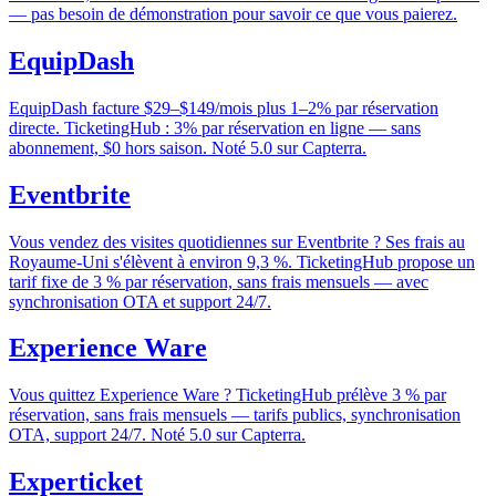
— pas besoin de démonstration pour savoir ce que vous paierez.
EquipDash
EquipDash facture $29–$149/mois plus 1–2% par réservation
directe. TicketingHub : 3% par réservation en ligne — sans
abonnement, $0 hors saison. Noté 5.0 sur Capterra.
Eventbrite
Vous vendez des visites quotidiennes sur Eventbrite ? Ses frais au
Royaume-Uni s'élèvent à environ 9,3 %. TicketingHub propose un
tarif fixe de 3 % par réservation, sans frais mensuels — avec
synchronisation OTA et support 24/7.
Experience Ware
Vous quittez Experience Ware ? TicketingHub prélève 3 % par
réservation, sans frais mensuels — tarifs publics, synchronisation
OTA, support 24/7. Noté 5.0 sur Capterra.
Experticket