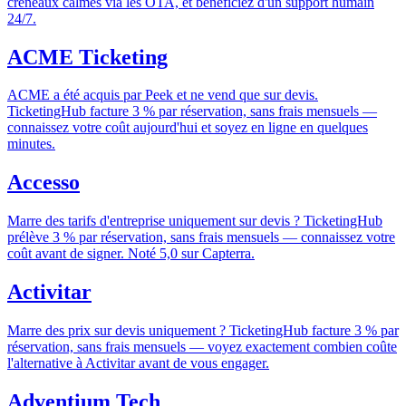
créneaux calmes via les OTA, et bénéficiez d'un support humain
24/7.
ACME Ticketing
ACME a été acquis par Peek et ne vend que sur devis.
TicketingHub facture 3 % par réservation, sans frais mensuels —
connaissez votre coût aujourd'hui et soyez en ligne en quelques
minutes.
Accesso
Marre des tarifs d'entreprise uniquement sur devis ? TicketingHub
prélève 3 % par réservation, sans frais mensuels — connaissez votre
coût avant de signer. Noté 5,0 sur Capterra.
Activitar
Marre des prix sur devis uniquement ? TicketingHub facture 3 % par
réservation, sans frais mensuels — voyez exactement combien coûte
l'alternative à Activitar avant de vous engager.
Adventium Tech