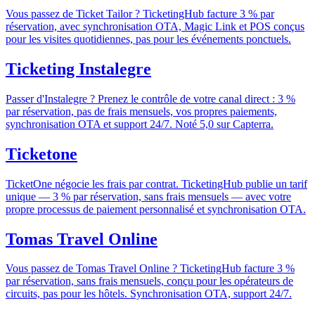
Vous passez de Ticket Tailor ? TicketingHub facture 3 % par
réservation, avec synchronisation OTA, Magic Link et POS conçus
pour les visites quotidiennes, pas pour les événements ponctuels.
Ticketing Instalegre
Passer d'Instalegre ? Prenez le contrôle de votre canal direct : 3 %
par réservation, pas de frais mensuels, vos propres paiements,
synchronisation OTA et support 24/7. Noté 5,0 sur Capterra.
Ticketone
TicketOne négocie les frais par contrat. TicketingHub publie un tarif
unique — 3 % par réservation, sans frais mensuels — avec votre
propre processus de paiement personnalisé et synchronisation OTA.
Tomas Travel Online
Vous passez de Tomas Travel Online ? TicketingHub facture 3 %
par réservation, sans frais mensuels, conçu pour les opérateurs de
circuits, pas pour les hôtels. Synchronisation OTA, support 24/7.