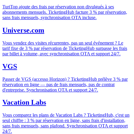
TuriTop ajoute des frais par réservation non divulgués à ses
abonnements mensuels. TicketingHub facture 3 % par réservation,
sans frais mensuels, synchronisation OTA incluse.
Universe.com
Vous vendez des visites récurrentes, pas un seul événement ? Le
tarif fixe de 3 % par réservation de TicketingHub surpasse les frais
par billet à volume, avec synchronisation OTA et support 24/7.
VGS
Passer de VGS (accesso Horizon) ? TicketingHub prélève 3 % par
réservation en ligne — pas de frais mensuels, pas de contrat
d'entreprise. Synchronisation OTA et support 24/7.
Vacation Labs
Vous comparez les plans de Vacation Labs ? TicketingHub, c'est un
seul chiffre : 3 % par réservation en ligne, sans frais d'installation,
sans frais mensuels, sans plafond. Synchronisation OTA et support
24/7.