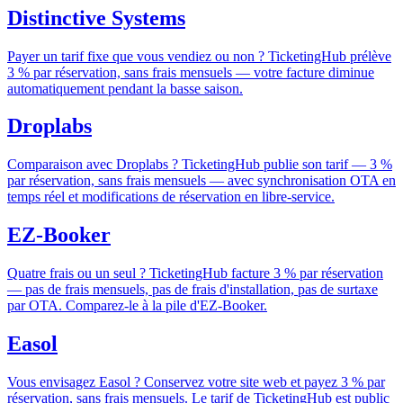
Distinctive Systems
Payer un tarif fixe que vous vendiez ou non ? TicketingHub prélève
3 % par réservation, sans frais mensuels — votre facture diminue
automatiquement pendant la basse saison.
Droplabs
Comparaison avec Droplabs ? TicketingHub publie son tarif — 3 %
par réservation, sans frais mensuels — avec synchronisation OTA en
temps réel et modifications de réservation en libre-service.
EZ-Booker
Quatre frais ou un seul ? TicketingHub facture 3 % par réservation
— pas de frais mensuels, pas de frais d'installation, pas de surtaxe
par OTA. Comparez-le à la pile d'EZ-Booker.
Easol
Vous envisagez Easol ? Conservez votre site web et payez 3 % par
réservation, sans frais mensuels. Le tarif de TicketingHub est public