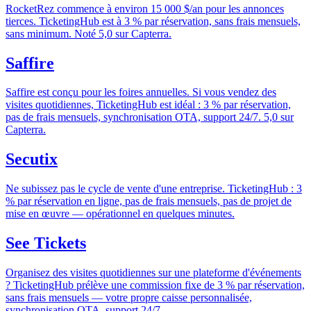
RocketRez commence à environ 15 000 $/an pour les annonces
tierces. TicketingHub est à 3 % par réservation, sans frais mensuels,
sans minimum. Noté 5,0 sur Capterra.
Saffire
Saffire est conçu pour les foires annuelles. Si vous vendez des
visites quotidiennes, TicketingHub est idéal : 3 % par réservation,
pas de frais mensuels, synchronisation OTA, support 24/7. 5,0 sur
Capterra.
Secutix
Ne subissez pas le cycle de vente d'une entreprise. TicketingHub : 3
% par réservation en ligne, pas de frais mensuels, pas de projet de
mise en œuvre — opérationnel en quelques minutes.
See Tickets
Organisez des visites quotidiennes sur une plateforme d'événements
? TicketingHub prélève une commission fixe de 3 % par réservation,
sans frais mensuels — votre propre caisse personnalisée,
synchronisation OTA, support 24/7.