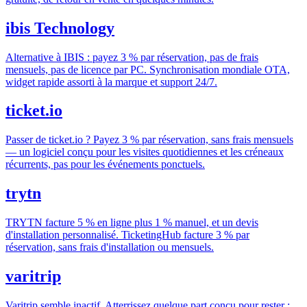
ibis Technology
Alternative à IBIS : payez 3 % par réservation, pas de frais
mensuels, pas de licence par PC. Synchronisation mondiale OTA,
widget rapide assorti à la marque et support 24/7.
ticket.io
Passer de ticket.io ? Payez 3 % par réservation, sans frais mensuels
— un logiciel conçu pour les visites quotidiennes et les créneaux
récurrents, pas pour les événements ponctuels.
trytn
TRYTN facture 5 % en ligne plus 1 % manuel, et un devis
d'installation personnalisé. TicketingHub facture 3 % par
réservation, sans frais d'installation ou mensuels.
varitrip
Varitrip semble inactif. Atterrissez quelque part conçu pour rester :