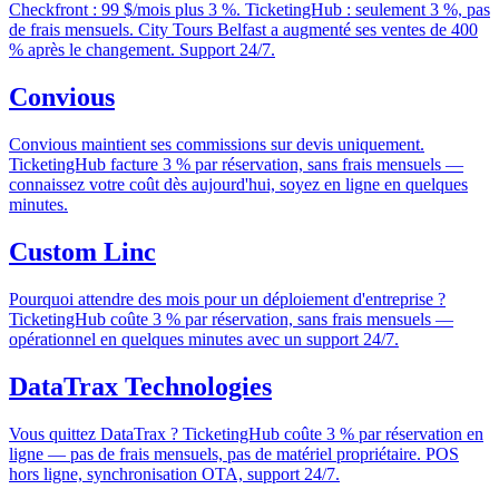
Checkfront : 99 $/mois plus 3 %. TicketingHub : seulement 3 %, pas
de frais mensuels. City Tours Belfast a augmenté ses ventes de 400
% après le changement. Support 24/7.
Convious
Convious maintient ses commissions sur devis uniquement.
TicketingHub facture 3 % par réservation, sans frais mensuels —
connaissez votre coût dès aujourd'hui, soyez en ligne en quelques
minutes.
Custom Linc
Pourquoi attendre des mois pour un déploiement d'entreprise ?
TicketingHub coûte 3 % par réservation, sans frais mensuels —
opérationnel en quelques minutes avec un support 24/7.
DataTrax Technologies
Vous quittez DataTrax ? TicketingHub coûte 3 % par réservation en
ligne — pas de frais mensuels, pas de matériel propriétaire. POS
hors ligne, synchronisation OTA, support 24/7.