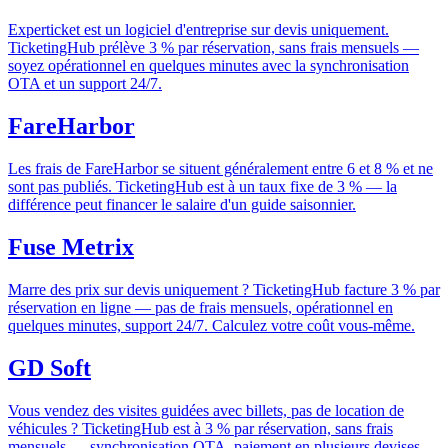
Experticket est un logiciel d'entreprise sur devis uniquement.
TicketingHub prélève 3 % par réservation, sans frais mensuels —
soyez opérationnel en quelques minutes avec la synchronisation
OTA et un support 24/7.
FareHarbor
Les frais de FareHarbor se situent généralement entre 6 et 8 % et ne
sont pas publiés. TicketingHub est à un taux fixe de 3 % — la
différence peut financer le salaire d'un guide saisonnier.
Fuse Metrix
Marre des prix sur devis uniquement ? TicketingHub facture 3 % par
réservation en ligne — pas de frais mensuels, opérationnel en
quelques minutes, support 24/7. Calculez votre coût vous-même.
GD Soft
Vous vendez des visites guidées avec billets, pas de location de
véhicules ? TicketingHub est à 3 % par réservation, sans frais
mensuels — synchronisation OTA, paiement en plusieurs devises,