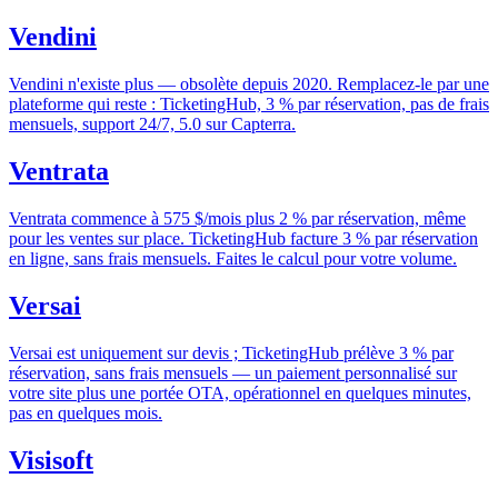
Vendini
Vendini n'existe plus — obsolète depuis 2020. Remplacez-le par une
plateforme qui reste : TicketingHub, 3 % par réservation, pas de frais
mensuels, support 24/7, 5.0 sur Capterra.
Ventrata
Ventrata commence à 575 $/mois plus 2 % par réservation, même
pour les ventes sur place. TicketingHub facture 3 % par réservation
en ligne, sans frais mensuels. Faites le calcul pour votre volume.
Versai
Versai est uniquement sur devis ; TicketingHub prélève 3 % par
réservation, sans frais mensuels — un paiement personnalisé sur
votre site plus une portée OTA, opérationnel en quelques minutes,
pas en quelques mois.
Visisoft