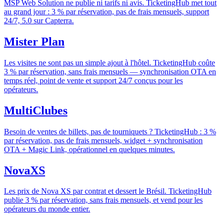
MSP Web Solution ne publie ni tarifs ni avis. TicketingHub met tout
au grand jour : 3 % par réservation, pas de frais mensuels, support
24/7, 5.0 sur Capterra.
Mister Plan
Les visites ne sont pas un simple ajout à l'hôtel. TicketingHub coûte
3 % par réservation, sans frais mensuels — synchronisation OTA en
temps réel, point de vente et support 24/7 conçus pour les
opérateurs.
MultiClubes
Besoin de ventes de billets, pas de tourniquets ? TicketingHub : 3 %
par réservation, pas de frais mensuels, widget + synchronisation
OTA + Magic Link, opérationnel en quelques minutes.
NovaXS
Les prix de Nova XS par contrat et dessert le Brésil. TicketingHub
publie 3 % par réservation, sans frais mensuels, et vend pour les
opérateurs du monde entier.