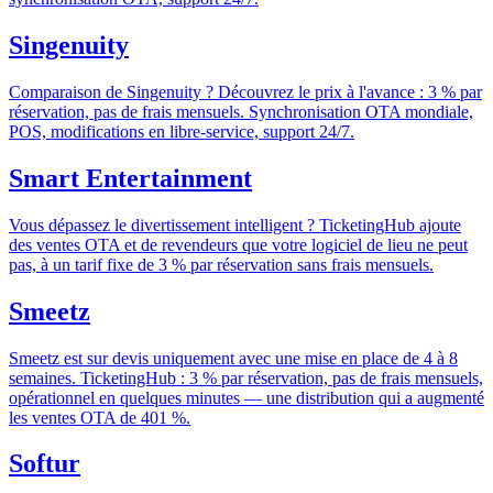
Singenuity
Comparaison de Singenuity ? Découvrez le prix à l'avance : 3 % par
réservation, pas de frais mensuels. Synchronisation OTA mondiale,
POS, modifications en libre-service, support 24/7.
Smart Entertainment
Vous dépassez le divertissement intelligent ? TicketingHub ajoute
des ventes OTA et de revendeurs que votre logiciel de lieu ne peut
pas, à un tarif fixe de 3 % par réservation sans frais mensuels.
Smeetz
Smeetz est sur devis uniquement avec une mise en place de 4 à 8
semaines. TicketingHub : 3 % par réservation, pas de frais mensuels,
opérationnel en quelques minutes — une distribution qui a augmenté
les ventes OTA de 401 %.
Softur