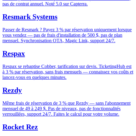
pas de contrat annuel. Noté 5.0 sur Capterra.
Resmark Systems
Passer de Resmark ? Payez 3 % par réservation uniquement lorsque
vous vendez — pas de frais d'installation de 500 $, pas de plan
mensuel. Synchronisation OTA, Magic Link, support 24/7.
Respax
Respax se rebaptise Cobber, tarification sur devis. TicketingHub est
à 3 % par réservation, sans frais mensuels — connaissez vos coûts et
lancez-vous en quelques minutes.
Rezdy
Même frais de réservation de 3 % que Rezdy — sans l'abonnement
mensuel de 49 à 249 $. Pas de niveaux, pas de fonctionnalités
verrouillées, support 24/7. Faites le calcul pour votre volume.
Rocket Rez