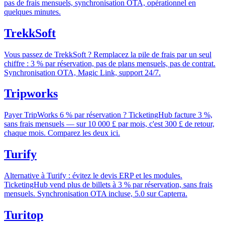
pas de frais mensuels, synchronisation OTA, opérationnel en
quelques minutes.
TrekkSoft
Vous passez de TrekkSoft ? Remplacez la pile de frais par un seul
chiffre : 3 % par réservation, pas de plans mensuels, pas de contrat.
Synchronisation OTA, Magic Link, support 24/7.
Tripworks
Payer TripWorks 6 % par réservation ? TicketingHub facture 3 %,
sans frais mensuels — sur 10 000 £ par mois, c'est 300 £ de retour,
chaque mois. Comparez les deux ici.
Turify
Alternative à Turify : évitez le devis ERP et les modules.
TicketingHub vend plus de billets à 3 % par réservation, sans frais
mensuels. Synchronisation OTA incluse, 5.0 sur Capterra.
Turitop