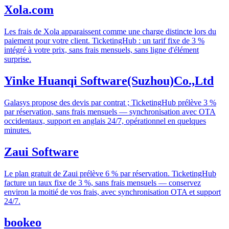
Xola.com
Les frais de Xola apparaissent comme une charge distincte lors du
paiement pour votre client. TicketingHub : un tarif fixe de 3 %
intégré à votre prix, sans frais mensuels, sans ligne d'élément
surprise.
Yinke Huanqi Software(Suzhou)Co.,Ltd
Galasys propose des devis par contrat ; TicketingHub prélève 3 %
par réservation, sans frais mensuels — synchronisation avec OTA
occidentaux, support en anglais 24/7, opérationnel en quelques
minutes.
Zaui Software
Le plan gratuit de Zaui prélève 6 % par réservation. TicketingHub
facture un taux fixe de 3 %, sans frais mensuels — conservez
environ la moitié de vos frais, avec synchronisation OTA et support
24/7.
bookeo