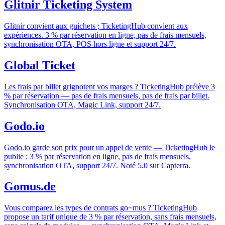
Glitnir Ticketing System
Glitnir convient aux guichets ; TicketingHub convient aux
expériences. 3 % par réservation en ligne, pas de frais mensuels,
synchronisation OTA, POS hors ligne et support 24/7.
Global Ticket
Les frais par billet grignotent vos marges ? TicketingHub prélève 3
% par réservation — pas de frais mensuels, pas de frais par billet.
Synchronisation OTA, Magic Link, support 24/7.
Godo.io
Godo.io garde son prix pour un appel de vente — TicketingHub le
publie : 3 % par réservation en ligne, pas de frais mensuels,
synchronisation OTA, support 24/7. Noté 5.0 sur Capterra.
Gomus.de
Vous comparez les types de contrats go~mus ? TicketingHub
propose un tarif unique de 3 % par réservation, sans frais mensuels,