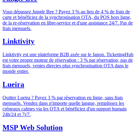
Vous dépassez Jungle Bee ? Payez 3 % au lieu de 4 % de frais de
carte et bénéficiez de la synchronisation OTA, du POS hors ligne,
de la re-réservation en libre-service et d'une assistance 24/7. Pas de
frais mensuels.
Linktivity
Linktivity est une plateforme B2B axée sur le Japon. TicketingHub
est votre propre moteur de réservation : 3 % par réservation, pas de
frais mensuels, ventes directes plus synchronisation OTA dans le
monde entier.
Lueira
Quitter Lueira ? Payez 3 % par réservation en ligne, sans frais
mensuels. Vendez dans n'importe quelle langue, remplissez les
créneaux calmes via les OTA et bénéficiez d'un support humain
24h/24 et 7j/7.
MSP Web Solution