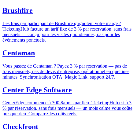
Brushfire
Les frais par participant de Brushfire grignotent votre marge ?
TicketingHub facture un tarif fixe de 3 % par réservation, sans frais
mensuels — conçu pour les visites quotidiennes, pas pour les
événements ponctuels.
Centaman
Vous passez de Centaman ? Payez 3 % par réservation — pas de
frais mensuels, pas de devis d'entreprise, opérationnel en quelques
minutes. Synchronisation OTA, Magic Link, support 24/7.
Center Edge Software
CenterEdge commence à 300 $/mois par lieu. TicketingHub est à 3
% par réservation, sans frais mensuels — un mois calme vous coûte
presque rien. Comparez les coûts réels.
Checkfront