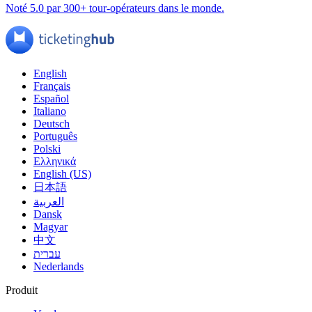
Noté 5.0 par 300+ tour-opérateurs dans le monde.
English
Français
Español
Italiano
Deutsch
Português
Polski
Ελληνικά
English (US)
日本語
العربية
Dansk
Magyar
中文
עברית
Nederlands
Produit