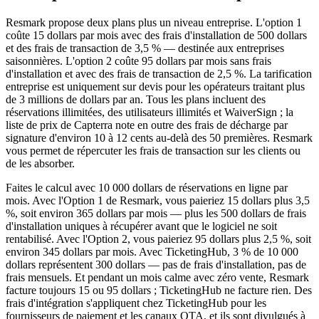
Resmark propose deux plans plus un niveau entreprise. L'option 1
coûte 15 dollars par mois avec des frais d'installation de 500 dollars
et des frais de transaction de 3,5 % — destinée aux entreprises
saisonnières. L'option 2 coûte 95 dollars par mois sans frais
d'installation et avec des frais de transaction de 2,5 %. La tarification
entreprise est uniquement sur devis pour les opérateurs traitant plus
de 3 millions de dollars par an. Tous les plans incluent des
réservations illimitées, des utilisateurs illimités et WaiverSign ; la
liste de prix de Capterra note en outre des frais de décharge par
signature d'environ 10 à 12 cents au-delà des 50 premières. Resmark
vous permet de répercuter les frais de transaction sur les clients ou
de les absorber.
Faites le calcul avec 10 000 dollars de réservations en ligne par
mois. Avec l'Option 1 de Resmark, vous paieriez 15 dollars plus 3,5
%, soit environ 365 dollars par mois — plus les 500 dollars de frais
d'installation uniques à récupérer avant que le logiciel ne soit
rentabilisé. Avec l'Option 2, vous paieriez 95 dollars plus 2,5 %, soit
environ 345 dollars par mois. Avec TicketingHub, 3 % de 10 000
dollars représentent 300 dollars — pas de frais d'installation, pas de
frais mensuels. Et pendant un mois calme avec zéro vente, Resmark
facture toujours 15 ou 95 dollars ; TicketingHub ne facture rien. Des
frais d'intégration s'appliquent chez TicketingHub pour les
fournisseurs de paiement et les canaux OTA, et ils sont divulgués à