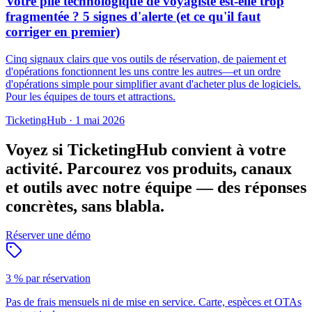
Votre pile technologique de voyagiste est-elle trop
fragmentée ? 5 signes d'alerte (et ce qu'il faut
corriger en premier)
Cinq signaux clairs que vos outils de réservation, de paiement et
d'opérations fonctionnent les uns contre les autres—et un ordre
d'opérations simple pour simplifier avant d'acheter plus de logiciels.
Pour les équipes de tours et attractions.
TicketingHub
·
1 mai 2026
Voyez si TicketingHub convient à votre
activité.
Parcourez vos produits, canaux
et outils avec notre équipe — des réponses
concrètes, sans blabla.
Réserver une démo
3 % par réservation
Pas de frais mensuels ni de mise en service. Carte, espèces et OTAs