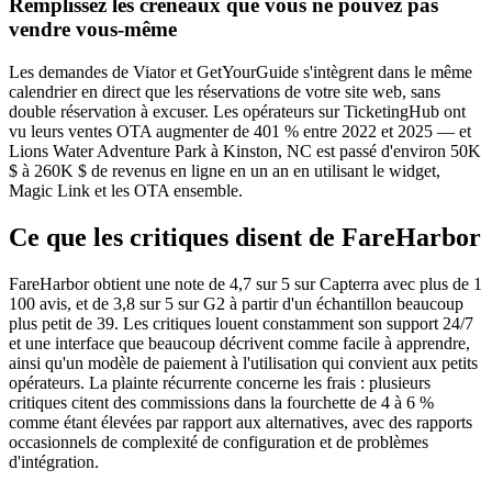
Remplissez les créneaux que vous ne pouvez pas
vendre vous-même
Les demandes de Viator et GetYourGuide s'intègrent dans le même
calendrier en direct que les réservations de votre site web, sans
double réservation à excuser. Les opérateurs sur TicketingHub ont
vu leurs ventes OTA augmenter de 401 % entre 2022 et 2025 — et
Lions Water Adventure Park à Kinston, NC est passé d'environ 50K
$ à 260K $ de revenus en ligne en un an en utilisant le widget,
Magic Link et les OTA ensemble.
Ce que les critiques disent de FareHarbor
FareHarbor obtient une note de 4,7 sur 5 sur Capterra avec plus de 1
100 avis, et de 3,8 sur 5 sur G2 à partir d'un échantillon beaucoup
plus petit de 39.
Les critiques louent constamment son support 24/7
et une interface que beaucoup décrivent comme facile à apprendre,
ainsi qu'un modèle de paiement à l'utilisation qui convient aux petits
opérateurs.
La plainte récurrente concerne les frais : plusieurs
critiques citent des commissions dans la fourchette de 4 à 6 %
comme étant élevées par rapport aux alternatives, avec des rapports
occasionnels de complexité de configuration et de problèmes
d'intégration.