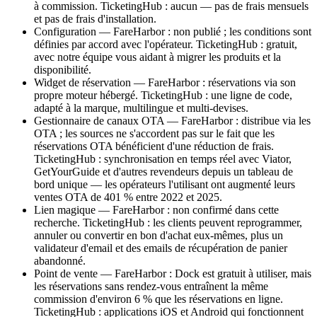
à commission. TicketingHub : aucun — pas de frais mensuels
et pas de frais d'installation.
Configuration — FareHarbor : non publié ; les conditions sont
définies par accord avec l'opérateur. TicketingHub : gratuit,
avec notre équipe vous aidant à migrer les produits et la
disponibilité.
Widget de réservation — FareHarbor : réservations via son
propre moteur hébergé. TicketingHub : une ligne de code,
adapté à la marque, multilingue et multi-devises.
Gestionnaire de canaux OTA — FareHarbor : distribue via les
OTA ; les sources ne s'accordent pas sur le fait que les
réservations OTA bénéficient d'une réduction de frais.
TicketingHub : synchronisation en temps réel avec Viator,
GetYourGuide et d'autres revendeurs depuis un tableau de
bord unique — les opérateurs l'utilisant ont augmenté leurs
ventes OTA de 401 % entre 2022 et 2025.
Lien magique — FareHarbor : non confirmé dans cette
recherche. TicketingHub : les clients peuvent reprogrammer,
annuler ou convertir en bon d'achat eux-mêmes, plus un
validateur d'email et des emails de récupération de panier
abandonné.
Point de vente — FareHarbor : Dock est gratuit à utiliser, mais
les réservations sans rendez-vous entraînent la même
commission d'environ 6 % que les réservations en ligne.
TicketingHub : applications iOS et Android qui fonctionnent