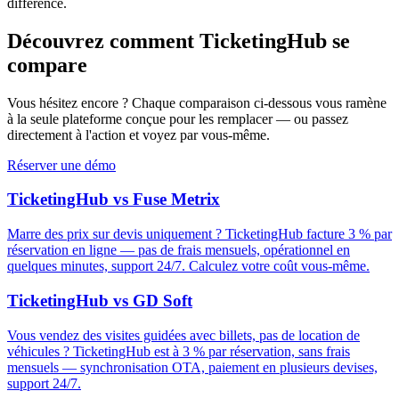
différence.
Découvrez comment TicketingHub se
compare
Vous hésitez encore ? Chaque comparaison ci-dessous vous ramène
à la seule plateforme conçue pour les remplacer — ou passez
directement à l'action et voyez par vous-même.
Réserver une démo
TicketingHub vs Fuse Metrix
Marre des prix sur devis uniquement ? TicketingHub facture 3 % par
réservation en ligne — pas de frais mensuels, opérationnel en
quelques minutes, support 24/7. Calculez votre coût vous-même.
TicketingHub vs GD Soft
Vous vendez des visites guidées avec billets, pas de location de
véhicules ? TicketingHub est à 3 % par réservation, sans frais
mensuels — synchronisation OTA, paiement en plusieurs devises,
support 24/7.