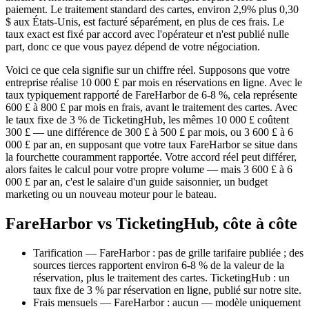
paiement. Le traitement standard des cartes, environ 2,9% plus 0,30
$ aux États-Unis, est facturé séparément, en plus de ces frais. Le
taux exact est fixé par accord avec l'opérateur et n'est publié nulle
part, donc ce que vous payez dépend de votre négociation.
Voici ce que cela signifie sur un chiffre réel. Supposons que votre
entreprise réalise 10 000 £ par mois en réservations en ligne. Avec le
taux typiquement rapporté de FareHarbor de 6-8 %, cela représente
600 £ à 800 £ par mois en frais, avant le traitement des cartes. Avec
le taux fixe de 3 % de TicketingHub, les mêmes 10 000 £ coûtent
300 £ — une différence de 300 £ à 500 £ par mois, ou 3 600 £ à 6
000 £ par an, en supposant que votre taux FareHarbor se situe dans
la fourchette couramment rapportée. Votre accord réel peut différer,
alors faites le calcul pour votre propre volume — mais 3 600 £ à 6
000 £ par an, c'est le salaire d'un guide saisonnier, un budget
marketing ou un nouveau moteur pour le bateau.
FareHarbor vs TicketingHub, côte à côte
Tarification — FareHarbor : pas de grille tarifaire publiée ; des
sources tierces rapportent environ 6-8 % de la valeur de la
réservation, plus le traitement des cartes. TicketingHub : un
taux fixe de 3 % par réservation en ligne, publié sur notre site.
Frais mensuels — FareHarbor : aucun — modèle uniquement