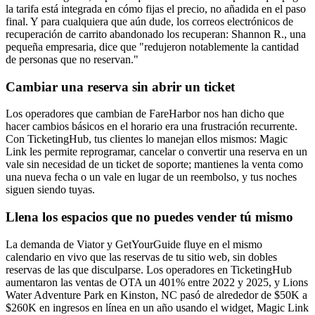
la tarifa está integrada en cómo fijas el precio, no añadida en el paso
final. Y para cualquiera que aún dude, los correos electrónicos de
recuperación de carrito abandonado los recuperan: Shannon R., una
pequeña empresaria, dice que "redujeron notablemente la cantidad
de personas que no reservan."
Cambiar una reserva sin abrir un ticket
Los operadores que cambian de FareHarbor nos han dicho que
hacer cambios básicos en el horario era una frustración recurrente.
Con TicketingHub, tus clientes lo manejan ellos mismos: Magic
Link les permite reprogramar, cancelar o convertir una reserva en un
vale sin necesidad de un ticket de soporte; mantienes la venta como
una nueva fecha o un vale en lugar de un reembolso, y tus noches
siguen siendo tuyas.
Llena los espacios que no puedes vender tú mismo
La demanda de Viator y GetYourGuide fluye en el mismo
calendario en vivo que las reservas de tu sitio web, sin dobles
reservas de las que disculparse. Los operadores en TicketingHub
aumentaron las ventas de OTA un 401% entre 2022 y 2025, y Lions
Water Adventure Park en Kinston, NC pasó de alrededor de $50K a
$260K en ingresos en línea en un año usando el widget, Magic Link