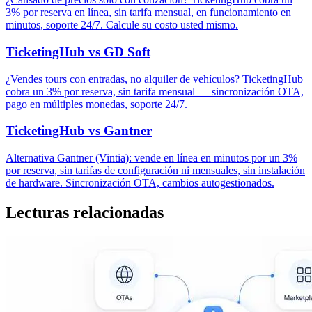
3% por reserva en línea, sin tarifa mensual, en funcionamiento en
minutos, soporte 24/7. Calcule su costo usted mismo.
TicketingHub vs GD Soft
¿Vendes tours con entradas, no alquiler de vehículos? TicketingHub
cobra un 3% por reserva, sin tarifa mensual — sincronización OTA,
pago en múltiples monedas, soporte 24/7.
TicketingHub vs Gantner
Alternativa Gantner (Vintia): vende en línea en minutos por un 3%
por reserva, sin tarifas de configuración ni mensuales, sin instalación
de hardware. Sincronización OTA, cambios autogestionados.
Lecturas relacionadas