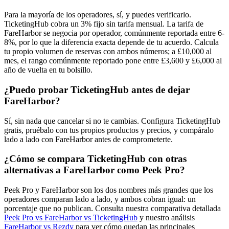
Para la mayoría de los operadores, sí, y puedes verificarlo.
TicketingHub cobra un 3% fijo sin tarifa mensual. La tarifa de
FareHarbor se negocia por operador, comúnmente reportada entre 6-
8%, por lo que la diferencia exacta depende de tu acuerdo. Calcula
tu propio volumen de reservas con ambos números; a £10,000 al
mes, el rango comúnmente reportado pone entre £3,600 y £6,000 al
año de vuelta en tu bolsillo.
¿Puedo probar TicketingHub antes de dejar
FareHarbor?
Sí, sin nada que cancelar si no te cambias. Configura TicketingHub
gratis, pruébalo con tus propios productos y precios, y compáralo
lado a lado con FareHarbor antes de comprometerte.
¿Cómo se compara TicketingHub con otras
alternativas a FareHarbor como Peek Pro?
Peek Pro y FareHarbor son los dos nombres más grandes que los
operadores comparan lado a lado, y ambos cobran igual: un
porcentaje que no publican. Consulta nuestra comparativa detallada
Peek Pro vs FareHarbor vs TicketingHub
y nuestro análisis
FareHarbor vs Rezdy
para ver cómo quedan las principales