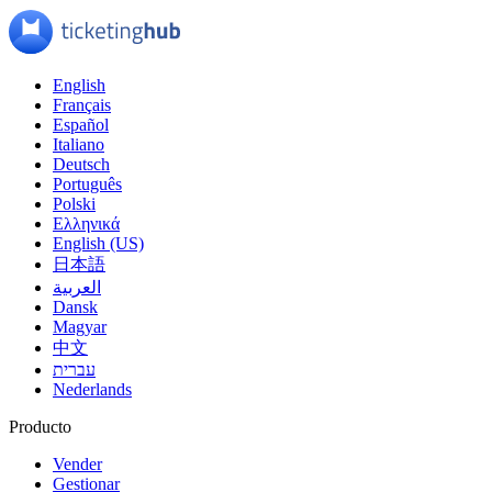
English
Français
Español
Italiano
Deutsch
Português
Polski
Ελληνικά
English (US)
日本語
العربية
Dansk
Magyar
中文
עברית
Nederlands
Producto
Vender
Gestionar