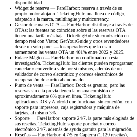
disponibilidad.
Widget de reserva — FareHarbor: reserva a través de su
propio motor alojado. TicketingHub: una línea de código,
adaptado a la marca, multilingüe y multicurrency.
Gestor de canales OTA — FareHarbor: distribuye a través de
OTAs; las fuentes no coinciden sobre si las reservas OTA
tienen una tarifa más baja. TicketingHub: sincronización en
tiempo real con Viator, GetYourGuide y otros revendedores
desde un solo panel — los operadores que lo usan
aumentaron las ventas OTA un 401% entre 2022 y 2025.
Enlace Mágico — FareHarbor: no confirmado en esta
investigación. TicketingHub: los clientes pueden reprogramar,
cancelar o convertir a vale por sí mismos, además de un
validador de correo electrónico y correos electrónicos de
recuperación de carrito abandonado.
Punto de venta — FareHarbor: Dock es gratuito, pero las
reservas sin cita previa tienen la misma comisión de
aproximadamente 6% que en línea. TicketingHub:
aplicaciones iOS y Android que funcionan sin conexión, con
soporte para impresora, caja registradora y máquina de
tarjetas, al mismo 3%.
Soporte — FareHarbor: soporte 24/7, la parte más elogiada de
sus reseñas. TicketingHub: soporte por chat y correo
electrónico 24/7, además de ayuda gratuita para la migración.
Reseñas — FareHarbor: 4.7/5 en Capterra (1,129 reseñas),