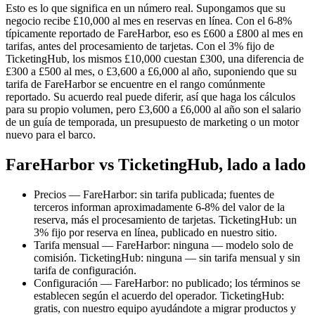
Esto es lo que significa en un número real. Supongamos que su
negocio recibe £10,000 al mes en reservas en línea. Con el 6-8%
típicamente reportado de FareHarbor, eso es £600 a £800 al mes en
tarifas, antes del procesamiento de tarjetas. Con el 3% fijo de
TicketingHub, los mismos £10,000 cuestan £300, una diferencia de
£300 a £500 al mes, o £3,600 a £6,000 al año, suponiendo que su
tarifa de FareHarbor se encuentre en el rango comúnmente
reportado. Su acuerdo real puede diferir, así que haga los cálculos
para su propio volumen, pero £3,600 a £6,000 al año son el salario
de un guía de temporada, un presupuesto de marketing o un motor
nuevo para el barco.
FareHarbor vs TicketingHub, lado a lado
Precios — FareHarbor: sin tarifa publicada; fuentes de
terceros informan aproximadamente 6-8% del valor de la
reserva, más el procesamiento de tarjetas. TicketingHub: un
3% fijo por reserva en línea, publicado en nuestro sitio.
Tarifa mensual — FareHarbor: ninguna — modelo solo de
comisión. TicketingHub: ninguna — sin tarifa mensual y sin
tarifa de configuración.
Configuración — FareHarbor: no publicado; los términos se
establecen según el acuerdo del operador. TicketingHub:
gratis, con nuestro equipo ayudándote a migrar productos y