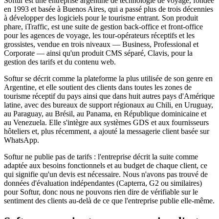
Softur est une entreprise argentine de technologie de voyage, fondée
en 1993 et basée à Buenos Aires, qui a passé plus de trois décennies
à développer des logiciels pour le tourisme entrant. Son produit
phare, iTraffic, est une suite de gestion back-office et front-office
pour les agences de voyage, les tour-opérateurs réceptifs et les
grossistes, vendue en trois niveaux — Business, Professional et
Corporate — ainsi qu'un produit CMS séparé, Clavis, pour la
gestion des tarifs et du contenu web.
Softur se décrit comme la plateforme la plus utilisée de son genre en
Argentine, et elle soutient des clients dans toutes les zones de
tourisme réceptif du pays ainsi que dans huit autres pays d'Amérique
latine, avec des bureaux de support régionaux au Chili, en Uruguay,
au Paraguay, au Brésil, au Panama, en République dominicaine et
au Venezuela. Elle s'intègre aux systèmes GDS et aux fournisseurs
hôteliers et, plus récemment, a ajouté la messagerie client basée sur
WhatsApp.
Softur ne publie pas de tarifs : l'entreprise décrit la suite comme
adaptée aux besoins fonctionnels et au budget de chaque client, ce
qui signifie qu'un devis est nécessaire. Nous n'avons pas trouvé de
données d'évaluation indépendantes (Capterra, G2 ou similaires)
pour Softur, donc nous ne pouvons rien dire de vérifiable sur le
sentiment des clients au-delà de ce que l'entreprise publie elle-même.