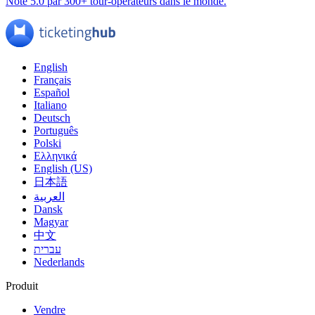
Noté 5.0 par 300+ tour-opérateurs dans le monde.
English
Français
Español
Italiano
Deutsch
Português
Polski
Ελληνικά
English (US)
日本語
العربية
Dansk
Magyar
中文
עברית
Nederlands
Produit
Vendre