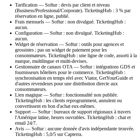
Tarification — Softur : devis par client et niveau
(Business/Professional/Corporate). TicketingHub : 3 % par
réservation en ligne, publié.
Frais mensuels — Softur : non divulgué. TicketingHub :
aucun.
Configuration — Softur : non divulgué. TicketingHub :
aucun.
Widget de réservation — Softur : outils pour agences et
grossistes ; pas un widget de paiement pour les
consommateurs. TicketingHub : une ligne de code, assorti à la
marque, multilingue et multi-devises.
Gestionnaire de canaux OTA — Softur : intégrations GDS et
fournisseurs hôteliers pour le commerce. TicketingHub :
synchronisation en temps réel avec Viator, GetYourGuide et
d'autres revendeurs pour une distribution directe aux
consommateurs.
Lien magique — Softur : fonctionnalité non publiée.
TicketingHub : les clients reprogramment, annulent ou
convertissent en bon d'achat eux-mêmes.
Support — Softur : bureaux de support régionaux à travers
l'Amérique latine, heures ouvrables. TicketingHub : chat et
email 24/7.
Avis — Softur : aucune donnée d'avis indépendante trouvée.
TicketingHub : 5,0/5 sur Capterra.