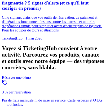
fragmentée ? 5 signes d'alerte (et ce qu'il faut
corriger en premier)
Cinq signaux clairs que vos outils de réservation, de paiement et
d'opérations fonctionnent les uns contre les autres—et un ordre
d'opérations simple pour simplifier avant d'acheter plus de logiciels.
Pour les équipes de tours et attractions.
TicketingHub
·
1 mai 2026
Voyez si TicketingHub convient à votre
activité.
Parcourez vos produits, canaux
et outils avec notre équipe — des réponses
concrètes, sans blabla.
Réserver une démo
3 % par réservation
Pas de frais mensuels ni de mise en service. Carte, espèces et OTAs
— tout inclus.