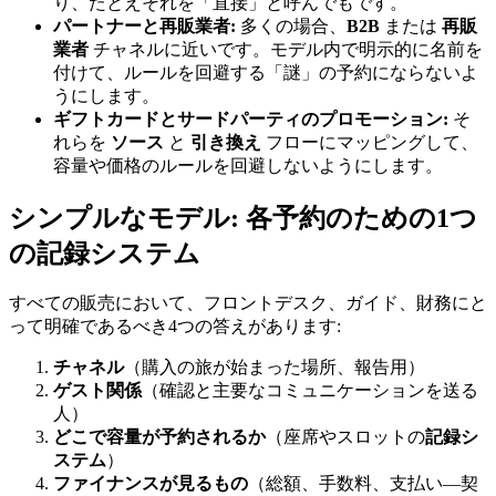
り、たとえそれを「直接」と呼んでもです。
パートナーと再販業者:
多くの場合、
B2B
または
再販
業者
チャネルに近いです。モデル内で明示的に名前を
付けて、ルールを回避する「謎」の予約にならないよ
うにします。
ギフトカードとサードパーティのプロモーション:
そ
れらを
ソース
と
引き換え
フローにマッピングして、
容量や価格のルールを回避しないようにします。
シンプルなモデル: 各予約のための1つ
の記録システム
すべての販売において、フロントデスク、ガイド、財務にと
って明確であるべき4つの答えがあります:
チャネル
（購入の旅が始まった場所、報告用）
ゲスト関係
（確認と主要なコミュニケーションを送る
人）
どこで容量が予約されるか
（座席やスロットの
記録シ
ステム
）
ファイナンスが見るもの
（総額、手数料、支払い—契