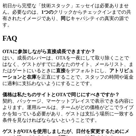
初日から完璧な「技術スタック」エッセイは必要ありませ
ん。必要なのは、
1つの
クリックからチェックインまでの共
有されたイメージであり、
同じ
キャパシティの真実の源で
す。
FAQ
OTAに参加しながら直接成長できますか？
はい。成長のレバーは、OTAを一夜にして取り除くことで
はなく、ゲストがすでにあなたのサイト、メールリスト、ま
たはゲートにいるときに
直接
をデフォルトにし、
アトリビュ
ーションと在庫
を正直にすることで、スタッフの時間や返金
に過剰に支払わないようにすることです。
価格は私たちのサイトとOTAで同じにすべきですか？
契約、パッケージ、マーケットプレイスで表示できる内容に
よります。運用ルールは、チームがどの価格がどこでライブ
かを知っている必要があり、ゲストは支払う場所に一致する
条件を見なければならないということです。
ゲストがOTAを使用しましたが、日付を変更するためにメ