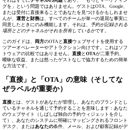
それはすでに
チャネルの問題
であり、「もっとマーケティン
グを」という問題ではありません。ゲストはOTA、Google、
または受付に直接来ることであなたを見つけるかもしれませ
んが、
運営と財務
は、すべてのチームが単一の退屈な事実に
同意したときにのみ機能します。それは、
予約が記録される
場所とどのチャネルがそれを所有しているか
です。
このガイドは、
両方
のOTAと
直接
ウェブサイトを使用する
ツアーオペレーターやアトラクション向けです。これはソフ
トウェアの比較ではありません。
直接
と
OTA
が二重予約、
曖昧な収益、または怒ったゲストなしで協力するための簡単
な方法です。
「直接」と「OTA」の意味（そしてな
ぜラベルが重要か）
直接
とは、ゲストがあなたが管理し、あなたのブランドとし
ているチャネルを通じて予約することを意味します：あなた
のウェブサイト（しばしば独自の予約ウィジェットを介し
て）、あなたのシステムに明確にマッピングされるフロント
デスク、または
あなたの
条件、メール、および顧客記録がデ