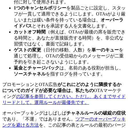
付に対して使用されます。
1つのキャンセルポリシー
を製品ごとに設定し、スタッ
フが一貫して適用できるようにします。OTAsがより厳
しいまたは緩い条件を持っている場合は、
オーバーラ
イドパス
とそれを承認する人を文書化します。
カットオフ時間
（例えば、OTAsが最後の席を販売でき
る時間と、あなたが直接販売する時間）を、非公式な
習慣ではなく、書面で記録します。
ゲストの変更
（日付の移動、人数）を
単一のキュー
を
通じて処理し、OTAの受信箱からのメッセージが二重
予約を引き起こさないようにします。
返金とチャージバック
は、名前のある役割が担当し、
ソースチャネル
を指すログを持っています。
プロモーションとOTA広告
がこれにどのように隣接するか
についてのガイドが必要な場合は、私たちの
OTAマーケテ
ィング
の記事を参照してください。ただし、あくまでサイド
リードとして。運用ルールが最優先です。
オーバーブッキングはしばしば
チャネルルールの破綻の症状
であり、「不運」ではありません。
ツアーのオーバーブッキ
ングを避ける方法
を、この記事の表とルールの最初のバージ