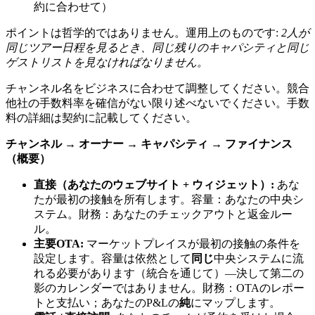
約に合わせて）
ポイントは哲学的ではありません。運用上のものです:
2人が
同じツアー日程を見るとき、同じ残りのキャパシティと同じ
ゲストリストを見なければなりません。
チャンネル名をビジネスに合わせて調整してください。競合
他社の手数料率を確信がない限り述べないでください。手数
料の詳細は契約に記載してください。
チャンネル → オーナー → キャパシティ → ファイナンス
（概要）
直接（あなたのウェブサイト + ウィジェット）:
あな
たが最初の接触を所有します。容量：あなたの中央シ
ステム。財務：あなたのチェックアウトと返金ルー
ル。
主要OTA:
マーケットプレイスが最初の接触の条件を
設定します。容量は依然として
同じ
中央システムに流
れる必要があります（統合を通じて）—決して第二の
影のカレンダーではありません。財務：OTAのレポー
トと支払い；あなたのP&Lの
純
にマップします。