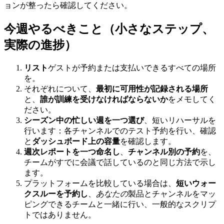
ョンが整ったら確認してください。
今週やるべきこと（小さなステップ、
実際の進捗）
リスト
ゲストが予約または支払いできるすべての場所
を。
それぞれについて、
最初に可用性が記録される場所
と、
誰が訓練を受けなければならないか
をメモしてく
ださい。
シーズン中の忙しい週を一つ選び
、短いリハーサルを
行います：各チャンネルでのテスト予約を行い、確認
と
ダッシュボード上の容量
を確認します。
週次レポートを一つ命名し
、
チャンネル別の予約
を、
チームがすでに会議で話しているのと同じ方法で示し
ます。
プラットフォームを比較している場合は、
短いウォー
クスルーを予約し
、
あなたの
製品とチャンネルをマッ
ピングできるチームと一緒に行い、一般的なスクリプ
トではありません。