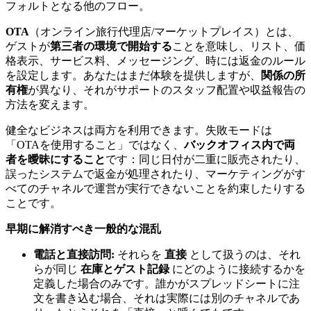
フォルトとなる他のフロー。
OTA
（オンライン旅行代理店/マーケットプレイス）とは、
ゲストが
第三者の環境で開始する
ことを意味し、リスト、価
格表示、サービス料、メッセージング、時には返金のルール
を設定します。あなたはまだ体験を提供しますが、
関係の所
有権
が異なり、それがサポートのスタッフ配置や収益報告の
方法を変えます。
健全なビジネスは両方を利用できます。失敗モードは
「OTAを使用すること」ではなく、
バックオフィス内で両
者を曖昧にすること
です：同じ日付が二重に販売されたり、
誤ったシステムで返金が処理されたり、マーケティングがす
べてのチャネルで運営が実行できないことを約束したりする
ことです。
早期に解消すべき一般的な混乱
電話と直接訪問:
それらを
直接
として扱うのは、それ
らが同じ
在庫とゲスト記録
にどのように接続するかを
定義した場合のみです。誰かがスプレッドシートに注
文を書き込む場合、それは実際には別のチャネルであ