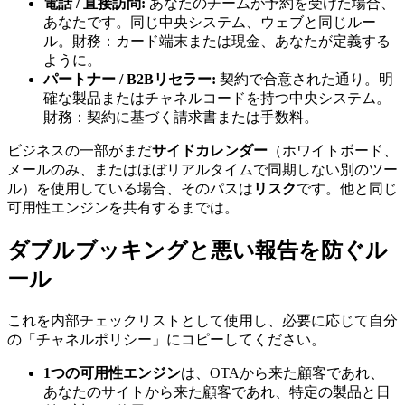
電話 / 直接訪問:
あなたのチームが予約を受けた場合、
あなたです。同じ中央システム、ウェブと同じルー
ル。財務：カード端末または現金、あなたが定義する
ように。
パートナー / B2Bリセラー:
契約で合意された通り。明
確な製品またはチャネルコードを持つ中央システム。
財務：契約に基づく請求書または手数料。
ビジネスの一部がまだ
サイドカレンダー
（ホワイトボード、
メールのみ、またはほぼリアルタイムで同期しない別のツー
ル）を使用している場合、そのパスは
リスク
です。他と同じ
可用性エンジンを共有するまでは。
ダブルブッキングと悪い報告を防ぐル
ール
これを内部チェックリストとして使用し、必要に応じて自分
の「チャネルポリシー」にコピーしてください。
1つの可用性エンジン
は、OTAから来た顧客であれ、
あなたのサイトから来た顧客であれ、特定の製品と日