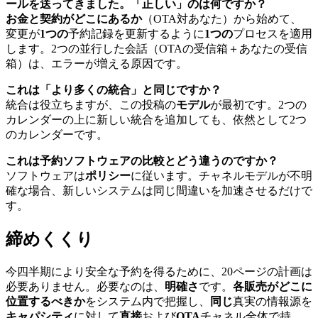
ールを送ってきました。「正しい」のは何ですか？
お金と契約がどこにあるか
（OTA対あなた）から始めて、
変更が
1つの
予約記録を更新するように
1つの
プロセスを適用
します。2つの並行した会話（OTAの受信箱＋あなたの受信
箱）は、エラーが増える原因です。
これは「より多くの統合」と同じですか？
統合は役立ちますが、この投稿の
モデル
が最初です。2つの
カレンダーの上に新しい統合を追加しても、依然として2つ
のカレンダーです。
これは予約ソフトウェアの比較とどう違うのですか？
ソフトウェアは
ポリシー
に従います。チャネルモデルが不明
確な場合、新しいシステムは同じ間違いを加速させるだけで
す。
締めくくり
今四半期により安全な予約を得るために、20ページの計画は
必要ありません。必要なのは、
明確さ
です。
各販売がどこに
位置するべきか
をシステム内で把握し、
同じ
真実の情報源を
キャパシティ
に対して
直接
および
OTA
チャネル全体で持