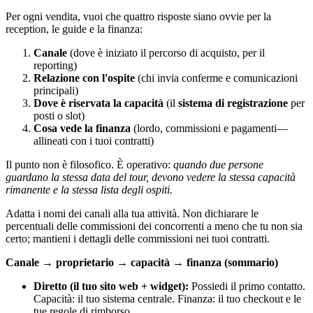
Per ogni vendita, vuoi che quattro risposte siano ovvie per la
reception, le guide e la finanza:
Canale
(dove è iniziato il percorso di acquisto, per il
reporting)
Relazione con l'ospite
(chi invia conferme e comunicazioni
principali)
Dove è riservata la capacità
(il
sistema di registrazione
per
posti o slot)
Cosa vede la finanza
(lordo, commissioni e pagamenti—
allineati con i tuoi contratti)
Il punto non è filosofico. È operativo:
quando due persone
guardano la stessa data del tour, devono vedere la stessa capacità
rimanente e la stessa lista degli ospiti.
Adatta i nomi dei canali alla tua attività. Non dichiarare le
percentuali delle commissioni dei concorrenti a meno che tu non sia
certo; mantieni i dettagli delle commissioni nei tuoi contratti.
Canale → proprietario → capacità → finanza (sommario)
Diretto (il tuo sito web + widget):
Possiedi il primo contatto.
Capacità: il tuo sistema centrale. Finanza: il tuo checkout e le
tue regole di rimborso.