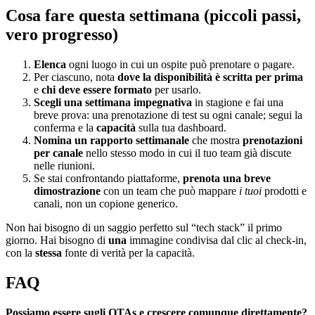
Cosa fare questa settimana (piccoli passi,
vero progresso)
Elenca
ogni luogo in cui un ospite può prenotare o pagare.
Per ciascuno, nota
dove la disponibilità è scritta per prima
e
chi deve essere formato
per usarlo.
Scegli una settimana impegnativa
in stagione e fai una
breve prova: una prenotazione di test su ogni canale; segui la
conferma e la
capacità
sulla tua dashboard.
Nomina un rapporto settimanale
che mostra
prenotazioni
per canale
nello stesso modo in cui il tuo team già discute
nelle riunioni.
Se stai confrontando piattaforme,
prenota una breve
dimostrazione
con un team che può mappare
i tuoi
prodotti e
canali, non un copione generico.
Non hai bisogno di un saggio perfetto sul “tech stack” il primo
giorno. Hai bisogno di
una
immagine condivisa dal clic al check-in,
con la
stessa
fonte di verità per la capacità.
FAQ
Possiamo essere sugli OTAs e crescere comunque direttamente?