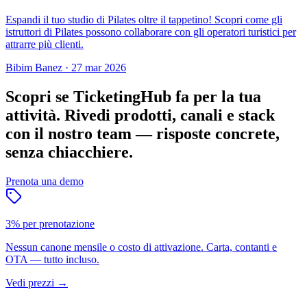
Espandi il tuo studio di Pilates oltre il tappetino! Scopri come gli
istruttori di Pilates possono collaborare con gli operatori turistici per
attrarre più clienti.
Bibim Banez
·
27 mar 2026
Scopri se TicketingHub fa per la tua
attività.
Rivedi prodotti, canali e stack
con il nostro team — risposte concrete,
senza chiacchiere.
Prenota una demo
3% per prenotazione
Nessun canone mensile o costo di attivazione. Carta, contanti e
OTA — tutto incluso.
Vedi prezzi
→