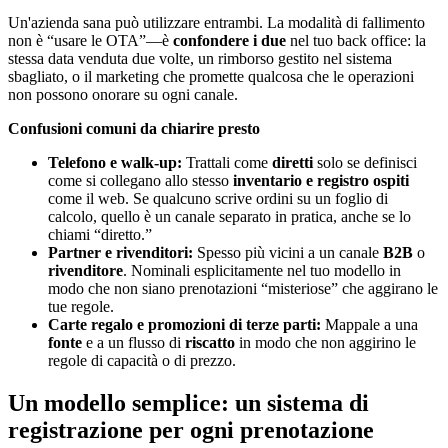
Un'azienda sana può utilizzare entrambi. La modalità di fallimento
non è “usare le OTA”—è
confondere i due
nel tuo back office: la
stessa data venduta due volte, un rimborso gestito nel sistema
sbagliato, o il marketing che promette qualcosa che le operazioni
non possono onorare su ogni canale.
Confusioni comuni da chiarire presto
Telefono e walk-up:
Trattali come
diretti
solo se definisci
come si collegano allo stesso
inventario e registro ospiti
come il web. Se qualcuno scrive ordini su un foglio di
calcolo, quello è un canale separato in pratica, anche se lo
chiami “diretto.”
Partner e rivenditori:
Spesso più vicini a un canale
B2B
o
rivenditore
. Nominali esplicitamente nel tuo modello in
modo che non siano prenotazioni “misteriose” che aggirano le
tue regole.
Carte regalo e promozioni di terze parti:
Mappale a una
fonte
e a un flusso di
riscatto
in modo che non aggirino le
regole di capacità o di prezzo.
Un modello semplice: un sistema di
registrazione per ogni prenotazione