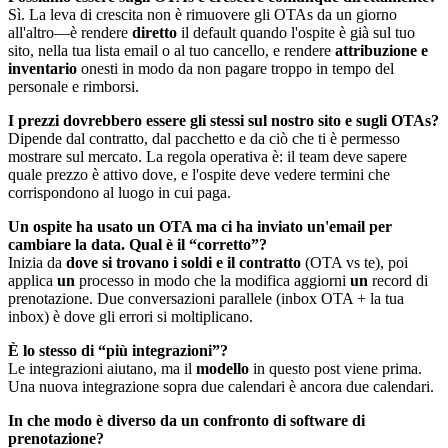
Sì. La leva di crescita non è rimuovere gli OTAs da un giorno
all'altro—è rendere
diretto
il default quando l'ospite è già sul tuo
sito, nella tua lista email o al tuo cancello, e rendere
attribuzione e
inventario
onesti in modo da non pagare troppo in tempo del
personale e rimborsi.
I prezzi dovrebbero essere gli stessi sul nostro sito e sugli OTAs?
Dipende dal contratto, dal pacchetto e da ciò che ti è permesso
mostrare sul mercato. La regola operativa è: il team deve sapere
quale prezzo è attivo dove, e l'ospite deve vedere termini che
corrispondono al luogo in cui paga.
Un ospite ha usato un OTA ma ci ha inviato un'email per
cambiare la data. Qual è il “corretto”?
Inizia da
dove si trovano i soldi e il contratto
(OTA vs te), poi
applica
un
processo in modo che la modifica aggiorni
un
record di
prenotazione. Due conversazioni parallele (inbox OTA + la tua
inbox) è dove gli errori si moltiplicano.
È lo stesso di “più integrazioni”?
Le integrazioni aiutano, ma il
modello
in questo post viene prima.
Una nuova integrazione sopra due calendari è ancora due calendari.
In che modo è diverso da un confronto di software di
prenotazione?