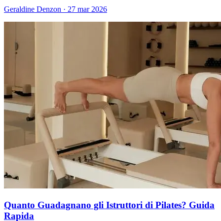
Geraldine Denzon
·
27 mar 2026
Quanto Guadagnano gli Istruttori di Pilates? Guida
Rapida