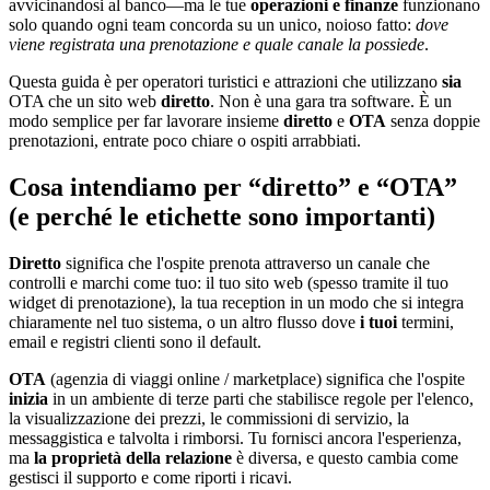
avvicinandosi al banco—ma le tue
operazioni e finanze
funzionano
solo quando ogni team concorda su un unico, noioso fatto:
dove
viene registrata una prenotazione e quale canale la possiede
.
Questa guida è per operatori turistici e attrazioni che utilizzano
sia
OTA che un sito web
diretto
. Non è una gara tra software. È un
modo semplice per far lavorare insieme
diretto
e
OTA
senza doppie
prenotazioni, entrate poco chiare o ospiti arrabbiati.
Cosa intendiamo per “diretto” e “OTA”
(e perché le etichette sono importanti)
Diretto
significa che l'ospite prenota attraverso un canale che
controlli e marchi come tuo: il tuo sito web (spesso tramite il tuo
widget di prenotazione), la tua reception in un modo che si integra
chiaramente nel tuo sistema, o un altro flusso dove
i tuoi
termini,
email e registri clienti sono il default.
OTA
(agenzia di viaggi online / marketplace) significa che l'ospite
inizia
in un ambiente di terze parti che stabilisce regole per l'elenco,
la visualizzazione dei prezzi, le commissioni di servizio, la
messaggistica e talvolta i rimborsi. Tu fornisci ancora l'esperienza,
ma
la proprietà della relazione
è diversa, e questo cambia come
gestisci il supporto e come riporti i ricavi.