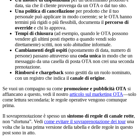
data, sia che il cliente provenga da un OTA o dal tuo sito.
Una politica di cancellazione
per prodotto che il tuo
personale può applicare in modo coerente; se le OTA hanno
termini più rigidi o più flessibili, documenta il
percorso di
override
e chi lo approva.
Tempi di chiusura
(ad esempio, quando le OTA possono
vendere gli ultimi posti rispetto a quando vendi solo
direttamente) scritti, non solo abitudine informale.
Cambiamenti degli ospiti
(spostamento di data, numero di
persone) passano attraverso una
coda unica
in modo che un
messaggio da una casella di posta OTA non crei una seconda
prenotazione.
Rimborsi e chargeback
sono gestiti da un ruolo nominato,
con un registro che indica il
canale di origine
.
Se vuoi un compagno su come
promozione e pubblicità OTA
si
affiancano a questo, vedi il nostro
articolo sul marketing OTA
—solo
come lettura secondaria; le regole operative vengono comunque
prima.
Il sovraprenotazione è spesso un
sintomo di regole di canale rotte
,
non “sfortuna”. Vedi
come evitare il sovraprenotazione dei tour
una
volta che la tua prima versione della tabella e delle regole in questo
post sono in atto.