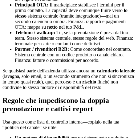
Principali OTA:
Il marketplace stabilisce i termini per il
primo contatto. La capacità deve comunque fluire verso
lo
stesso
sistema centrale (tramite integrazione)—mai un
secondo calendario ombra. Finanza: rapporti e pagamenti
OTA; mappa su
netto
nel tuo P&L.
Telefono / walk-up:
Tu, se la prenotazione è presa dal tuo
team. Stesso sistema centrale, stesse regole del web. Finanza:
terminale per carte o contanti come definisci.
Partner / rivenditori B2B:
Come concordato nel contratto.
Sistema centrale con un codice prodotto o canale chiaro.
Finanza: fatture o commissioni per accordo.
Se qualsiasi parte dell'azienda utilizza ancora un
calendario laterale
(lavagna, solo email, o un secondo strumento che non si sincronizza
in tempo quasi reale), quel percorso è un
rischio
finché non
condivide lo stesso motore di disponibilità del resto.
Regole che impediscono la doppia
prenotazione e cattivi report
Usa questo come lista di controllo interna—copialo nella tua
“politica del canale” se utile.
Un motore di disponibilità
per un determinato prodotto e