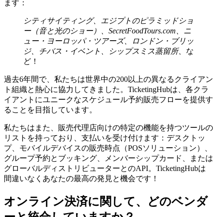
ます：
シティサイティング、エジプトのピラミッドショ
ー（音と光のショー）、SecretFoodTours.com、ニ
ュー・ヨーロッパ・ツアーズ、ロンドン・ブリッ
ジ、チバス・イベント、シップスミス蒸留所、
な
ど！
過去6年間で、私たちは世界中の200以上の異なるクライアン
ト組織と熱心に協力してきました。TicketingHubは、各クラ
イアントにユニークなスケジュール予約販売フローを提供す
ることを目指しています。
私たちはまた、販売代理店向けの特定の機能を持つツールの
リストを持っており、支払いを受け付けます：デスクトッ
プ、モバイルデバイスの販売時点（POSソリューション）、
グループ予約とブッキング、メンバーシップカード、または
グローバルディストリビューターとのAPI。TicketingHubは
間違いなくあなたの最高の発見と機会です！
オンライン決済に関して、どのベンダ